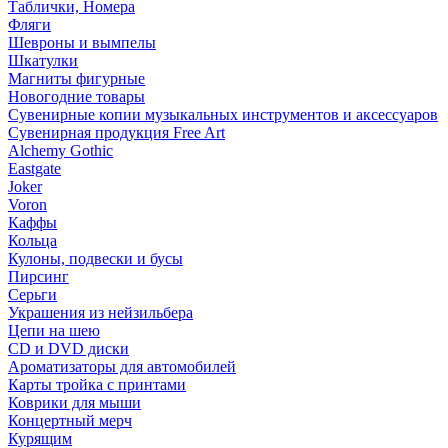
Таблички, Номера
Фляги
Шевроны и вымпелы
Шкатулки
Магниты фигурные
Новогодние товары
Сувенирные копии музыкальных инструментов и аксессуаров
Сувенирная продукция Free Art
Alchemy Gothic
Eastgate
Joker
Voron
Каффы
Кольца
Кулоны, подвески и бусы
Пирсинг
Серьги
Украшения из нейзильбера
Цепи на шею
CD и DVD диски
Ароматизаторы для автомобилей
Карты тройка с принтами
Коврики для мыши
Концертный мерч
Курящим