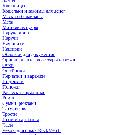
Зонты
Ключницы
Кошельки и зажимы для денег
Маски и балаклавы
Меха
Мото-аксессуары
Нарукавники
Наручи
Наушники
Нашивки
Обложки для документов
Оригинальные аксессуары из кожи
Очки
Ошейники
Перчатки и варежки
Подтяжки
Поножи
Расчески карманные
Ремни
Сумки, рюкзаки
Тату-рукава
Трости
Цепи и карабины
Часы
Чехлы для очков RockMerch