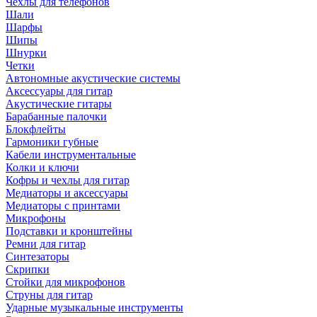
Чехлы для телефонов
Шали
Шарфы
Шипы
Шнурки
Четки
Автономные акустические системы
Аксессуары для гитар
Акустические гитары
Барабанные палочки
Блокфлейты
Гармоники губные
Кабели инструментальные
Колки и ключи
Кофры и чехлы для гитар
Медиаторы и аксессуары
Медиаторы с принтами
Микрофоны
Подставки и кронштейны
Ремни для гитар
Синтезаторы
Скрипки
Стойки для микрофонов
Струны для гитар
Ударные музыкальные инструменты