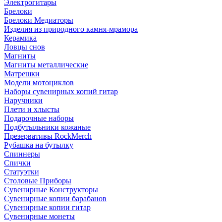
Электрогитары
Брелоки
Брелоки Медиаторы
Изделия из природного камня-мрамора
Керамика
Ловцы снов
Магниты
Магниты металлические
Матрешки
Модели мотоциклов
Наборы сувенирных копий гитар
Наручники
Плети и хлысты
Подарочные наборы
Подбутыльники кожаные
Презервативы RockMerch
Рубашка на бутылку
Спиннеры
Спички
Статуэтки
Столовые Приборы
Сувенирные Конструкторы
Сувенирные копии барабанов
Сувенирные копии гитар
Сувенирные монеты