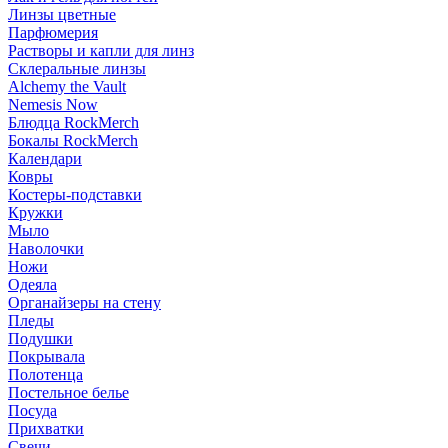
Линзы цветные
Парфюмерия
Растворы и капли для линз
Склеральные линзы
Alchemy the Vault
Nemesis Now
Блюдца RockMerch
Бокалы RockMerch
Календари
Ковры
Костеры-подставки
Кружки
Мыло
Наволочки
Ножи
Одеяла
Органайзеры на стену
Пледы
Подушки
Покрывала
Полотенца
Постельное белье
Посуда
Прихватки
Свечи