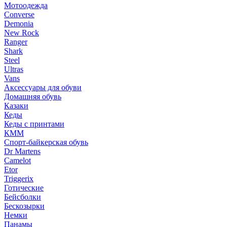
Мотоодежда
Converse
Demonia
New Rock
Ranger
Shark
Steel
Ultras
Vans
Аксессуары для обуви
Домашняя обувь
Казаки
Кеды
Кеды с принтами
КММ
Спорт-байкерская обувь
Dr Martens
Camelot
Etor
Triggerix
Готические
Бейсболки
Бескозырки
Немки
Панамы