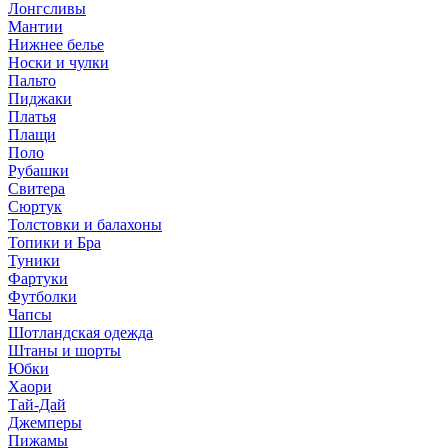
Лонгсливы
Мантии
Нижнее белье
Носки и чулки
Пальто
Пиджаки
Платья
Плащи
Поло
Рубашки
Свитера
Сюртук
Толстовки и балахоны
Топики и Бра
Туники
Фартуки
Футболки
Чапсы
Шотландская одежда
Штаны и шорты
Юбки
Хаори
Тай-Дай
Джемперы
Пижамы