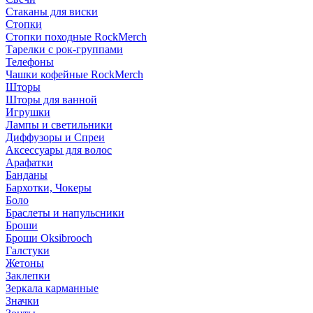
Стаканы для виски
Стопки
Стопки походные RockMerch
Тарелки с рок-группами
Телефоны
Чашки кофейные RockMerch
Шторы
Шторы для ванной
Игрушки
Лампы и светильники
Диффузоры и Спреи
Аксессуары для волос
Арафатки
Банданы
Бархотки, Чокеры
Боло
Браслеты и напульсники
Броши
Броши Oksibrooch
Галстуки
Жетоны
Заклепки
Зеркала карманные
Значки