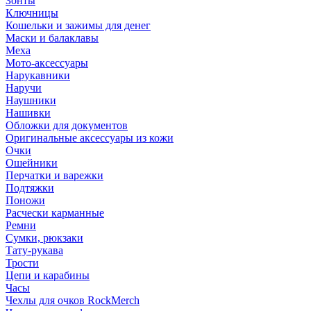
Зонты
Ключницы
Кошельки и зажимы для денег
Маски и балаклавы
Меха
Мото-аксессуары
Нарукавники
Наручи
Наушники
Нашивки
Обложки для документов
Оригинальные аксессуары из кожи
Очки
Ошейники
Перчатки и варежки
Подтяжки
Поножи
Расчески карманные
Ремни
Сумки, рюкзаки
Тату-рукава
Трости
Цепи и карабины
Часы
Чехлы для очков RockMerch