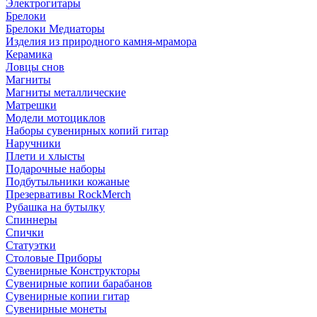
Электрогитары
Брелоки
Брелоки Медиаторы
Изделия из природного камня-мрамора
Керамика
Ловцы снов
Магниты
Магниты металлические
Матрешки
Модели мотоциклов
Наборы сувенирных копий гитар
Наручники
Плети и хлысты
Подарочные наборы
Подбутыльники кожаные
Презервативы RockMerch
Рубашка на бутылку
Спиннеры
Спички
Статуэтки
Столовые Приборы
Сувенирные Конструкторы
Сувенирные копии барабанов
Сувенирные копии гитар
Сувенирные монеты