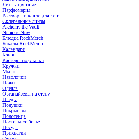
Линзы цветные
Парфюмерия
Растворы и капли для линз
Склеральные линзы
Alchemy the Vault
Nemesis Now
Блюдца RockMerch
Бокалы RockMerch
Календари
Ковры
Костеры-подставки
Кружки
Мыло
Наволочки
Ножи
Одеяла
Органайзеры на стену
Пледы
Подушки
Покрывала
Полотенца
Постельное белье
Посуда
Прихватки
Свечи