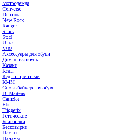
Мотоодежда
Converse
Demonia
New Rock
Ranger
Shark
Steel
Ultras
Vans
Аксессуары для обуви
Домашняя обувь
Казаки
Кеды
Кеды с принтами
КММ
Спорт-байкерская обувь
Dr Martens
Camelot
Etor
Triggerix
Готические
Бейсболки
Бескозырки
Немки
Панамы