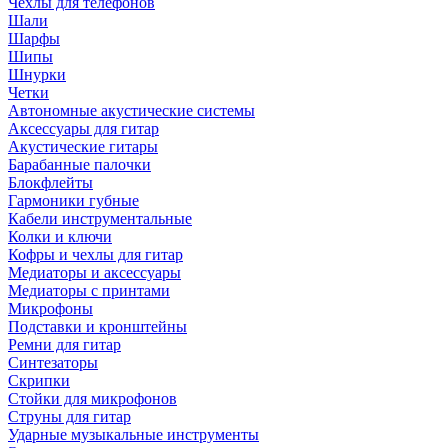
Чехлы для телефонов
Шали
Шарфы
Шипы
Шнурки
Четки
Автономные акустические системы
Аксессуары для гитар
Акустические гитары
Барабанные палочки
Блокфлейты
Гармоники губные
Кабели инструментальные
Колки и ключи
Кофры и чехлы для гитар
Медиаторы и аксессуары
Медиаторы с принтами
Микрофоны
Подставки и кронштейны
Ремни для гитар
Синтезаторы
Скрипки
Стойки для микрофонов
Струны для гитар
Ударные музыкальные инструменты