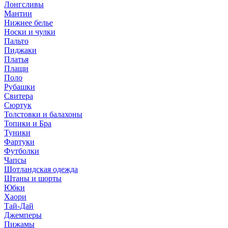
Лонгсливы
Мантии
Нижнее белье
Носки и чулки
Пальто
Пиджаки
Платья
Плащи
Поло
Рубашки
Свитера
Сюртук
Толстовки и балахоны
Топики и Бра
Туники
Фартуки
Футболки
Чапсы
Шотландская одежда
Штаны и шорты
Юбки
Хаори
Тай-Дай
Джемперы
Пижамы