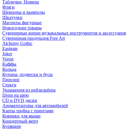
Таблички, Номера
Фляги
Шевроны и вымпелы
Шкатулки
Магниты фигурные
Новогодние товары
Сувенирные копии музыкальных инструментов и аксессуаров
Сувенирная продукция Free Art
Alchemy Gothic
Eastgate
Joker
Voron
Каффы
Кольца
Кулоны, подвески и бусы
Пирсинг
Серьги
Украшения из нейзильбера
Цепи на шею
CD и DVD диски
Ароматизаторы для автомобилей
Карты тройка с принтами
Коврики для мыши
Концертный мерч
Курящим