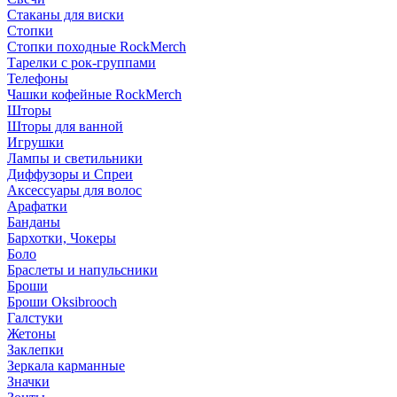
Стаканы для виски
Стопки
Стопки походные RockMerch
Тарелки с рок-группами
Телефоны
Чашки кофейные RockMerch
Шторы
Шторы для ванной
Игрушки
Лампы и светильники
Диффузоры и Спреи
Аксессуары для волос
Арафатки
Банданы
Бархотки, Чокеры
Боло
Браслеты и напульсники
Броши
Броши Oksibrooch
Галстуки
Жетоны
Заклепки
Зеркала карманные
Значки