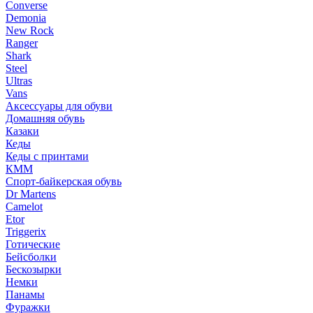
Converse
Demonia
New Rock
Ranger
Shark
Steel
Ultras
Vans
Аксессуары для обуви
Домашняя обувь
Казаки
Кеды
Кеды с принтами
КММ
Спорт-байкерская обувь
Dr Martens
Camelot
Etor
Triggerix
Готические
Бейсболки
Бескозырки
Немки
Панамы
Фуражки