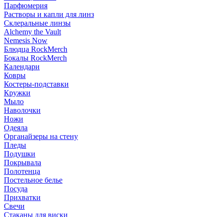
Парфюмерия
Растворы и капли для линз
Склеральные линзы
Alchemy the Vault
Nemesis Now
Блюдца RockMerch
Бокалы RockMerch
Календари
Ковры
Костеры-подставки
Кружки
Мыло
Наволочки
Ножи
Одеяла
Органайзеры на стену
Пледы
Подушки
Покрывала
Полотенца
Постельное белье
Посуда
Прихватки
Свечи
Стаканы для виски