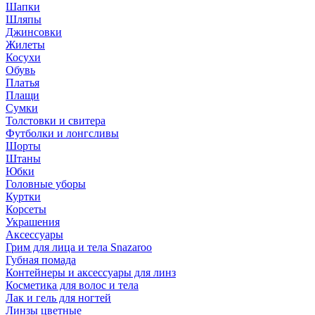
Шапки
Шляпы
Джинсовки
Жилеты
Косухи
Обувь
Платья
Плащи
Сумки
Толстовки и свитера
Футболки и лонгсливы
Шорты
Штаны
Юбки
Головные уборы
Куртки
Корсеты
Украшения
Аксессуары
Грим для лица и тела Snazaroo
Губная помада
Контейнеры и аксессуары для линз
Косметика для волос и тела
Лак и гель для ногтей
Линзы цветные