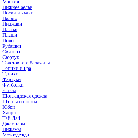
Мантии
Нижнее белье
Носки и чулки
Пальто
Пиджаки
Платья
Плащи
Поло
Рубашки
Свитера
Сюртук
Толстовки и балахоны
Топики и Бра
Туники
Фартуки
Футболки
Чапсы
Шотландская одежда
Штаны и шорты
Юбки
Хаори
Тай-Дай
Джемперы
Пижамы
Мотоодежда