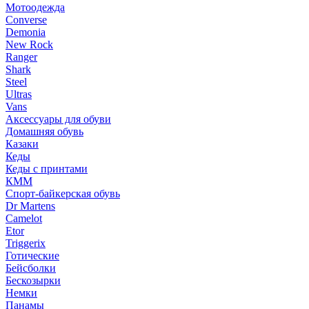
Мотоодежда
Converse
Demonia
New Rock
Ranger
Shark
Steel
Ultras
Vans
Аксессуары для обуви
Домашняя обувь
Казаки
Кеды
Кеды с принтами
КММ
Спорт-байкерская обувь
Dr Martens
Camelot
Etor
Triggerix
Готические
Бейсболки
Бескозырки
Немки
Панамы