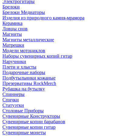
Электрогитары
Брелоки
Брелоки Медиаторы
Изделия из природного камня-мрамора
Керамика
Ловцы снов
Магниты
Магниты металлические
Матрешки
Модели мотоциклов
Наборы сувенирных копий гитар
Наручники
Плети и хлысты
Подарочные наборы
Подбутыльники кожаные
Презервативы RockMerch
Рубашка на бутылку
Спиннеры
Спички
Статуэтки
Столовые Приборы
Сувенирные Конструкторы
Сувенирные копии барабанов
Сувенирные копии гитар
Сувенирные монеты