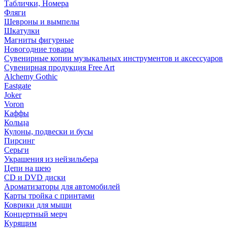
Таблички, Номера
Фляги
Шевроны и вымпелы
Шкатулки
Магниты фигурные
Новогодние товары
Сувенирные копии музыкальных инструментов и аксессуаров
Сувенирная продукция Free Art
Alchemy Gothic
Eastgate
Joker
Voron
Каффы
Кольца
Кулоны, подвески и бусы
Пирсинг
Серьги
Украшения из нейзильбера
Цепи на шею
CD и DVD диски
Ароматизаторы для автомобилей
Карты тройка с принтами
Коврики для мыши
Концертный мерч
Курящим