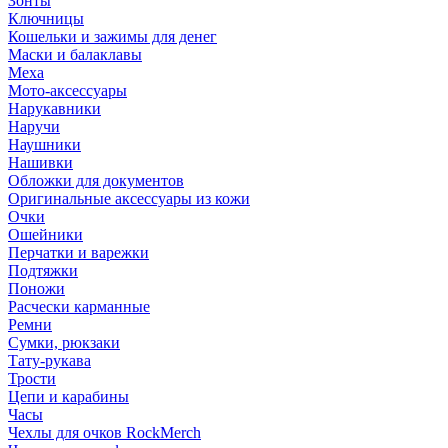
Зонты
Ключницы
Кошельки и зажимы для денег
Маски и балаклавы
Меха
Мото-аксессуары
Нарукавники
Наручи
Наушники
Нашивки
Обложки для документов
Оригинальные аксессуары из кожи
Очки
Ошейники
Перчатки и варежки
Подтяжки
Поножи
Расчески карманные
Ремни
Сумки, рюкзаки
Тату-рукава
Трости
Цепи и карабины
Часы
Чехлы для очков RockMerch