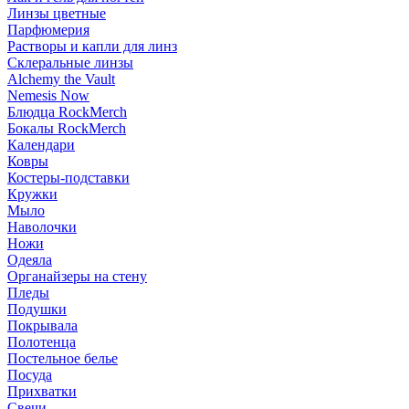
Линзы цветные
Парфюмерия
Растворы и капли для линз
Склеральные линзы
Alchemy the Vault
Nemesis Now
Блюдца RockMerch
Бокалы RockMerch
Календари
Ковры
Костеры-подставки
Кружки
Мыло
Наволочки
Ножи
Одеяла
Органайзеры на стену
Пледы
Подушки
Покрывала
Полотенца
Постельное белье
Посуда
Прихватки
Свечи