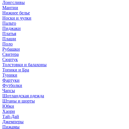
Лонгсливы
Мантии
Нижнее белье
Носки и чулки
Пальто
Пиджаки
Платья
Плащи
Поло
Рубашки
Свитера
Сюртук
Толстовки и балахоны
Топики и Бра
Туники
Фартуки
Футболки
Чапсы
Шотландская одежда
Штаны и шорты
Юбки
Хаори
Тай-Дай
Джемперы
Пижамы