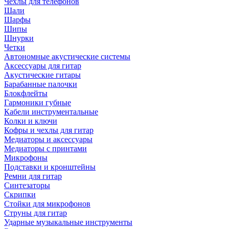
Чехлы для телефонов
Шали
Шарфы
Шипы
Шнурки
Четки
Автономные акустические системы
Аксессуары для гитар
Акустические гитары
Барабанные палочки
Блокфлейты
Гармоники губные
Кабели инструментальные
Колки и ключи
Кофры и чехлы для гитар
Медиаторы и аксессуары
Медиаторы с принтами
Микрофоны
Подставки и кронштейны
Ремни для гитар
Синтезаторы
Скрипки
Стойки для микрофонов
Струны для гитар
Ударные музыкальные инструменты