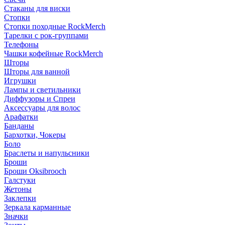
Стаканы для виски
Стопки
Стопки походные RockMerch
Тарелки с рок-группами
Телефоны
Чашки кофейные RockMerch
Шторы
Шторы для ванной
Игрушки
Лампы и светильники
Диффузоры и Спреи
Аксессуары для волос
Арафатки
Банданы
Бархотки, Чокеры
Боло
Браслеты и напульсники
Броши
Броши Oksibrooch
Галстуки
Жетоны
Заклепки
Зеркала карманные
Значки