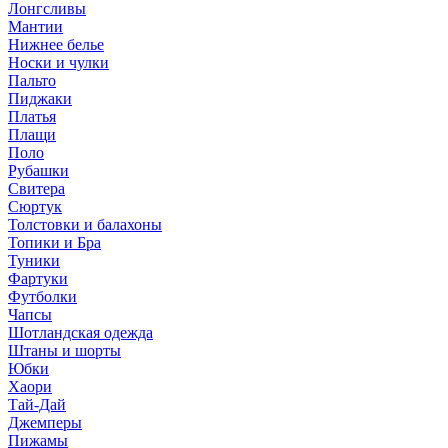
Лонгсливы
Мантии
Нижнее белье
Носки и чулки
Пальто
Пиджаки
Платья
Плащи
Поло
Рубашки
Свитера
Сюртук
Толстовки и балахоны
Топики и Бра
Туники
Фартуки
Футболки
Чапсы
Шотландская одежда
Штаны и шорты
Юбки
Хаори
Тай-Дай
Джемперы
Пижамы