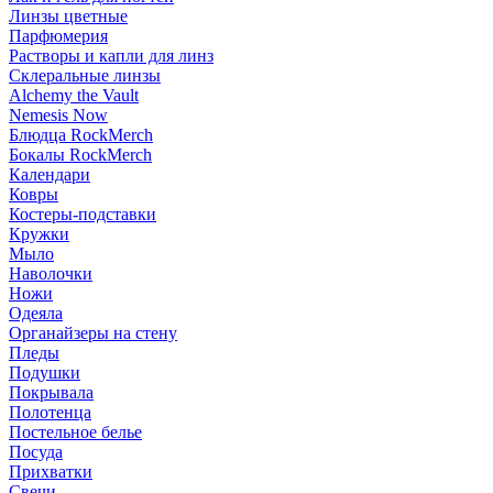
Линзы цветные
Парфюмерия
Растворы и капли для линз
Склеральные линзы
Alchemy the Vault
Nemesis Now
Блюдца RockMerch
Бокалы RockMerch
Календари
Ковры
Костеры-подставки
Кружки
Мыло
Наволочки
Ножи
Одеяла
Органайзеры на стену
Пледы
Подушки
Покрывала
Полотенца
Постельное белье
Посуда
Прихватки
Свечи