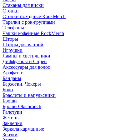
Стаканы для виски
Стопки
Стопки походные RockMerch
Тарелки с рок-группами
Телефоны
Чашки кофейные RockMerch
Шторы
Шторы для ванной
Игрушки
Лампы и светильники
Диффузоры и Спреи
Аксессуары для волос
Арафатки
Банданы
Бархотки, Чокеры
Боло
Браслеты и напульсники
Броши
Броши Oksibrooch
Галстуки
Жетоны
Заклепки
Зеркала карманные
Значки