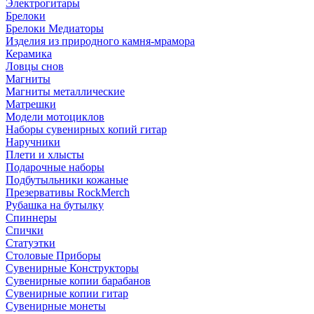
Электрогитары
Брелоки
Брелоки Медиаторы
Изделия из природного камня-мрамора
Керамика
Ловцы снов
Магниты
Магниты металлические
Матрешки
Модели мотоциклов
Наборы сувенирных копий гитар
Наручники
Плети и хлысты
Подарочные наборы
Подбутыльники кожаные
Презервативы RockMerch
Рубашка на бутылку
Спиннеры
Спички
Статуэтки
Столовые Приборы
Сувенирные Конструкторы
Сувенирные копии барабанов
Сувенирные копии гитар
Сувенирные монеты