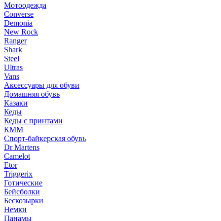
Мотоодежда
Converse
Demonia
New Rock
Ranger
Shark
Steel
Ultras
Vans
Аксессуары для обуви
Домашняя обувь
Казаки
Кеды
Кеды с принтами
КММ
Спорт-байкерская обувь
Dr Martens
Camelot
Etor
Triggerix
Готические
Бейсболки
Бескозырки
Немки
Панамы