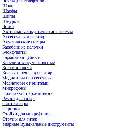
Чехлы для телефонов
Шали
Шарфы
Шипы
Шнурки
Четки
Автономные акустические системы
Аксессуары для гитар
Акустические гитары
Барабанные палочки
Блокфлейты
Гармоники губные
Кабели инструментальные
Колки и ключи
Кофры и чехлы для гитар
Медиаторы и аксессуары
Медиаторы с принтами
Микрофоны
Подставки и кронштейны
Ремни для гитар
Синтезаторы
Скрипки
Стойки для микрофонов
Струны для гитар
Ударные музыкальные инструменты