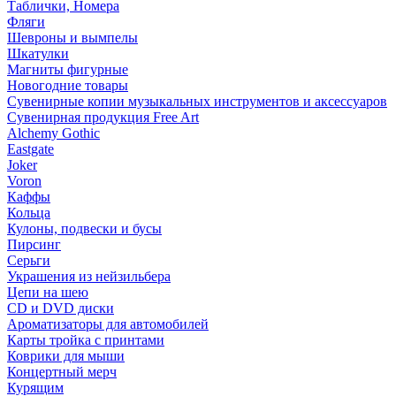
Таблички, Номера
Фляги
Шевроны и вымпелы
Шкатулки
Магниты фигурные
Новогодние товары
Сувенирные копии музыкальных инструментов и аксессуаров
Сувенирная продукция Free Art
Alchemy Gothic
Eastgate
Joker
Voron
Каффы
Кольца
Кулоны, подвески и бусы
Пирсинг
Серьги
Украшения из нейзильбера
Цепи на шею
CD и DVD диски
Ароматизаторы для автомобилей
Карты тройка с принтами
Коврики для мыши
Концертный мерч
Курящим