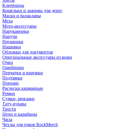
Зонты
Ключницы
Кошельки и зажимы для денег
Маски и балаклавы
Меха
Мото-аксессуары
Нарукавники
Наручи
Наушники
Нашивки
Обложки для документов
Оригинальные аксессуары из кожи
Очки
Ошейники
Перчатки и варежки
Подтяжки
Поножи
Расчески карманные
Ремни
Сумки, рюкзаки
Тату-рукава
Трости
Цепи и карабины
Часы
Чехлы для очков RockMerch