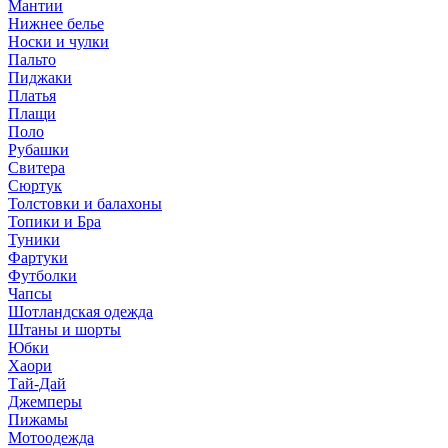
Мантии
Нижнее белье
Носки и чулки
Пальто
Пиджаки
Платья
Плащи
Поло
Рубашки
Свитера
Сюртук
Толстовки и балахоны
Топики и Бра
Туники
Фартуки
Футболки
Чапсы
Шотландская одежда
Штаны и шорты
Юбки
Хаори
Тай-Дай
Джемперы
Пижамы
Мотоодежда