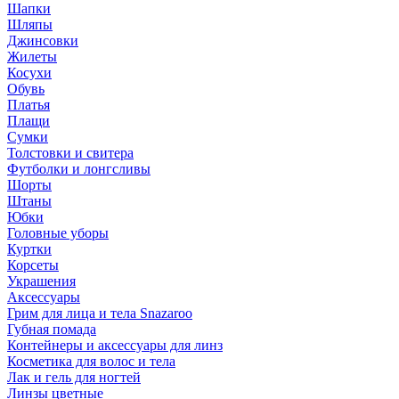
Шапки
Шляпы
Джинсовки
Жилеты
Косухи
Обувь
Платья
Плащи
Сумки
Толстовки и свитера
Футболки и лонгсливы
Шорты
Штаны
Юбки
Головные уборы
Куртки
Корсеты
Украшения
Аксессуары
Грим для лица и тела Snazaroo
Губная помада
Контейнеры и аксессуары для линз
Косметика для волос и тела
Лак и гель для ногтей
Линзы цветные