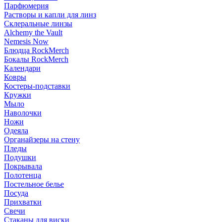
Парфюмерия
Растворы и капли для линз
Склеральные линзы
Alchemy the Vault
Nemesis Now
Блюдца RockMerch
Бокалы RockMerch
Календари
Ковры
Костеры-подставки
Кружки
Мыло
Наволочки
Ножи
Одеяла
Органайзеры на стену
Пледы
Подушки
Покрывала
Полотенца
Постельное белье
Посуда
Прихватки
Свечи
Стаканы для виски