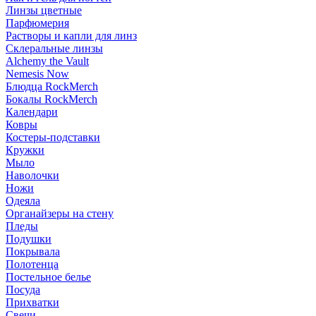
Линзы цветные
Парфюмерия
Растворы и капли для линз
Склеральные линзы
Alchemy the Vault
Nemesis Now
Блюдца RockMerch
Бокалы RockMerch
Календари
Ковры
Костеры-подставки
Кружки
Мыло
Наволочки
Ножи
Одеяла
Органайзеры на стену
Пледы
Подушки
Покрывала
Полотенца
Постельное белье
Посуда
Прихватки
Свечи