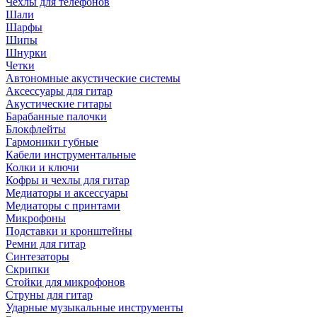
Чехлы для телефонов
Шали
Шарфы
Шипы
Шнурки
Четки
Автономные акустические системы
Аксессуары для гитар
Акустические гитары
Барабанные палочки
Блокфлейты
Гармоники губные
Кабели инструментальные
Колки и ключи
Кофры и чехлы для гитар
Медиаторы и аксессуары
Медиаторы с принтами
Микрофоны
Подставки и кронштейны
Ремни для гитар
Синтезаторы
Скрипки
Стойки для микрофонов
Струны для гитар
Ударные музыкальные инструменты