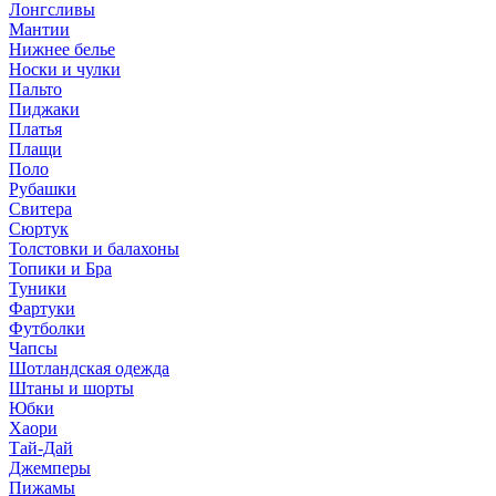
Лонгсливы
Мантии
Нижнее белье
Носки и чулки
Пальто
Пиджаки
Платья
Плащи
Поло
Рубашки
Свитера
Сюртук
Толстовки и балахоны
Топики и Бра
Туники
Фартуки
Футболки
Чапсы
Шотландская одежда
Штаны и шорты
Юбки
Хаори
Тай-Дай
Джемперы
Пижамы