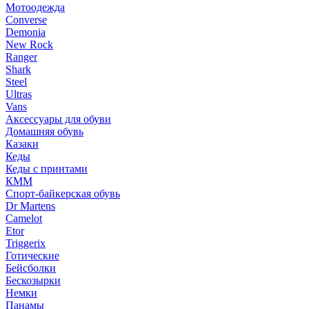
Мотоодежда
Converse
Demonia
New Rock
Ranger
Shark
Steel
Ultras
Vans
Аксессуары для обуви
Домашняя обувь
Казаки
Кеды
Кеды с принтами
КММ
Спорт-байкерская обувь
Dr Martens
Camelot
Etor
Triggerix
Готические
Бейсболки
Бескозырки
Немки
Панамы