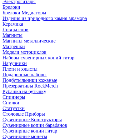
Электрогитары
Брелоки
Брелоки Медиаторы
Изделия из природного камня-мрамора
Керамика
Ловцы снов
Магниты
Магниты металлические
Матрешки
Модели мотоциклов
Наборы сувенирных копий гитар
Наручники
Плети и хлысты
Подарочные наборы
Подбутыльники кожаные
Презервативы RockMerch
Рубашка на бутылку
Спиннеры
Спички
Статуэтки
Столовые Приборы
Сувенирные Конструкторы
Сувенирные копии барабанов
Сувенирные копии гитар
Сувенирные монеты