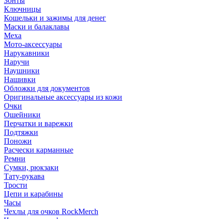
Зонты
Ключницы
Кошельки и зажимы для денег
Маски и балаклавы
Меха
Мото-аксессуары
Нарукавники
Наручи
Наушники
Нашивки
Обложки для документов
Оригинальные аксессуары из кожи
Очки
Ошейники
Перчатки и варежки
Подтяжки
Поножи
Расчески карманные
Ремни
Сумки, рюкзаки
Тату-рукава
Трости
Цепи и карабины
Часы
Чехлы для очков RockMerch