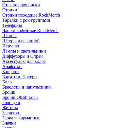
Стаканы для виски
Стопки
Стопки походные RockMerch
Тарелки с рок-группами
Телефоны
Чашки кофейные RockMerch
Шторы
Шторы для ванной
Игрушки
Лампы и светильники
Диффузоры и Спреи
Аксессуары для волос
Арафатки
Банданы
Бархотки, Чокеры
Боло
Браслеты и напульсники
Броши
Броши Oksibrooch
Галстуки
Жетоны
Заклепки
Зеркала карманные
Значки