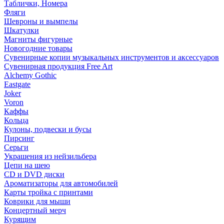
Таблички, Номера
Фляги
Шевроны и вымпелы
Шкатулки
Магниты фигурные
Новогодние товары
Сувенирные копии музыкальных инструментов и аксессуаров
Сувенирная продукция Free Art
Alchemy Gothic
Eastgate
Joker
Voron
Каффы
Кольца
Кулоны, подвески и бусы
Пирсинг
Серьги
Украшения из нейзильбера
Цепи на шею
CD и DVD диски
Ароматизаторы для автомобилей
Карты тройка с принтами
Коврики для мыши
Концертный мерч
Курящим