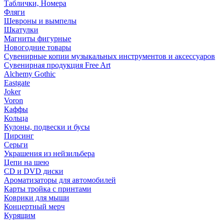
Таблички, Номера
Фляги
Шевроны и вымпелы
Шкатулки
Магниты фигурные
Новогодние товары
Сувенирные копии музыкальных инструментов и аксессуаров
Сувенирная продукция Free Art
Alchemy Gothic
Eastgate
Joker
Voron
Каффы
Кольца
Кулоны, подвески и бусы
Пирсинг
Серьги
Украшения из нейзильбера
Цепи на шею
CD и DVD диски
Ароматизаторы для автомобилей
Карты тройка с принтами
Коврики для мыши
Концертный мерч
Курящим