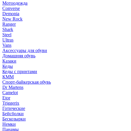
Мотоодежда
Converse
Demonia
New Rock
Ranger
Shark
Steel
Ultras
Vans
Аксессуары для обуви
Домашняя обувь
Казаки
Кеды
Кеды с принтами
КММ
Спорт-байкерская обувь
Dr Martens
Camelot
Etor
Triggerix
Готические
Бейсболки
Бескозырки
Немки
Панамы