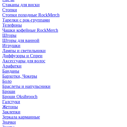
Стаканы для виски
Стопки
Стопки походные RockMerch
Тарелки с рок-группами
Телефоны
Чашки кофейные RockMerch
Шторы
Шторы для ванной
Игрушки
Лампы и светильники
Диффузоры и Спреи
Аксессуары для волос
Арафатки
Банданы
Бархотки, Чокеры
Боло
Браслеты и напульсники
Броши
Броши Oksibrooch
Галстуки
Жетоны
Заклепки
Зеркала карманные
Значки