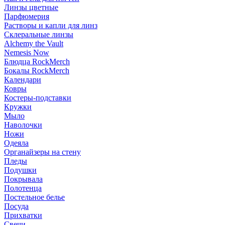
Линзы цветные
Парфюмерия
Растворы и капли для линз
Склеральные линзы
Alchemy the Vault
Nemesis Now
Блюдца RockMerch
Бокалы RockMerch
Календари
Ковры
Костеры-подставки
Кружки
Мыло
Наволочки
Ножи
Одеяла
Органайзеры на стену
Пледы
Подушки
Покрывала
Полотенца
Постельное белье
Посуда
Прихватки
Свечи