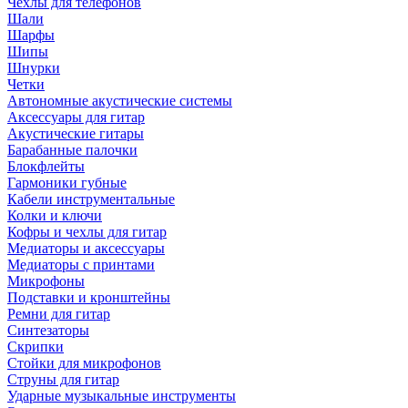
Чехлы для телефонов
Шали
Шарфы
Шипы
Шнурки
Четки
Автономные акустические системы
Аксессуары для гитар
Акустические гитары
Барабанные палочки
Блокфлейты
Гармоники губные
Кабели инструментальные
Колки и ключи
Кофры и чехлы для гитар
Медиаторы и аксессуары
Медиаторы с принтами
Микрофоны
Подставки и кронштейны
Ремни для гитар
Синтезаторы
Скрипки
Стойки для микрофонов
Струны для гитар
Ударные музыкальные инструменты