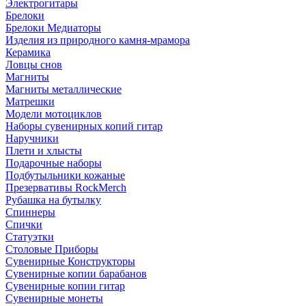
Электрогитары
Брелоки
Брелоки Медиаторы
Изделия из природного камня-мрамора
Керамика
Ловцы снов
Магниты
Магниты металлические
Матрешки
Модели мотоциклов
Наборы сувенирных копий гитар
Наручники
Плети и хлысты
Подарочные наборы
Подбутыльники кожаные
Презервативы RockMerch
Рубашка на бутылку
Спиннеры
Спички
Статуэтки
Столовые Приборы
Сувенирные Конструкторы
Сувенирные копии барабанов
Сувенирные копии гитар
Сувенирные монеты