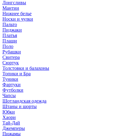
Лонгсливы
Мантии
Нижнее белье
Носки и чулки
Пальто
Пиджаки
Платья
Плащи
Поло
Рубашки
Свитера
Сюртук
Толстовки и балахоны
Топики и Бра
Туники
Фартуки
Футболки
Чапсы
Шотландская одежда
Штаны и шорты
Юбки
Хаори
Тай-Дай
Джемперы
Пижамы