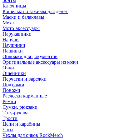
Зонты
Ключницы
Кошельки и зажимы для денег
Маски и балаклавы
Меха
Мото-аксессуары
Нарукавники
Наручи
Наушники
Нашивки
Обложки для документов
Оригинальные аксессуары из кожи
Очки
Ошейники
Перчатки и варежки
Подтяжки
Поножи
Расчески карманные
Ремни
Сумки, рюкзаки
Тату-рукава
Трости
Цепи и карабины
Часы
Чехлы для очков RockMerch