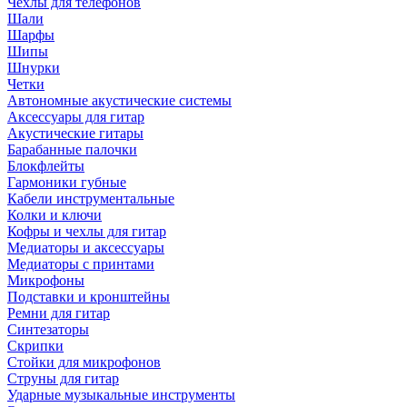
Чехлы для телефонов
Шали
Шарфы
Шипы
Шнурки
Четки
Автономные акустические системы
Аксессуары для гитар
Акустические гитары
Барабанные палочки
Блокфлейты
Гармоники губные
Кабели инструментальные
Колки и ключи
Кофры и чехлы для гитар
Медиаторы и аксессуары
Медиаторы с принтами
Микрофоны
Подставки и кронштейны
Ремни для гитар
Синтезаторы
Скрипки
Стойки для микрофонов
Струны для гитар
Ударные музыкальные инструменты