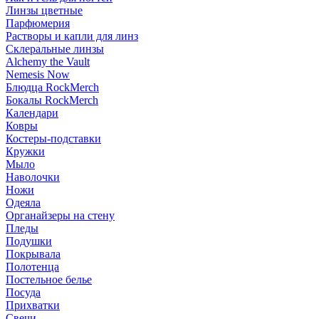
Линзы цветные
Парфюмерия
Растворы и капли для линз
Склеральные линзы
Alchemy the Vault
Nemesis Now
Блюдца RockMerch
Бокалы RockMerch
Календари
Ковры
Костеры-подставки
Кружки
Мыло
Наволочки
Ножи
Одеяла
Органайзеры на стену
Пледы
Подушки
Покрывала
Полотенца
Постельное белье
Посуда
Прихватки
Свечи