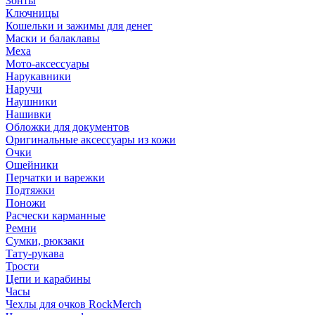
Зонты
Ключницы
Кошельки и зажимы для денег
Маски и балаклавы
Меха
Мото-аксессуары
Нарукавники
Наручи
Наушники
Нашивки
Обложки для документов
Оригинальные аксессуары из кожи
Очки
Ошейники
Перчатки и варежки
Подтяжки
Поножи
Расчески карманные
Ремни
Сумки, рюкзаки
Тату-рукава
Трости
Цепи и карабины
Часы
Чехлы для очков RockMerch