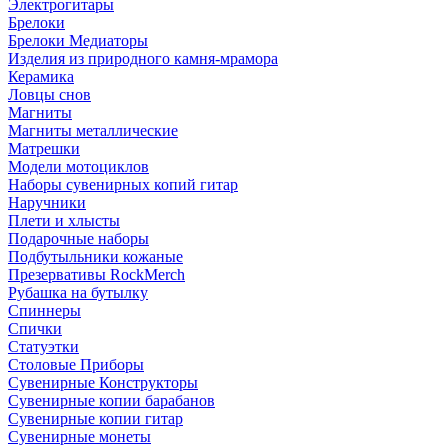
Электрогитары
Брелоки
Брелоки Медиаторы
Изделия из природного камня-мрамора
Керамика
Ловцы снов
Магниты
Магниты металлические
Матрешки
Модели мотоциклов
Наборы сувенирных копий гитар
Наручники
Плети и хлысты
Подарочные наборы
Подбутыльники кожаные
Презервативы RockMerch
Рубашка на бутылку
Спиннеры
Спички
Статуэтки
Столовые Приборы
Сувенирные Конструкторы
Сувенирные копии барабанов
Сувенирные копии гитар
Сувенирные монеты