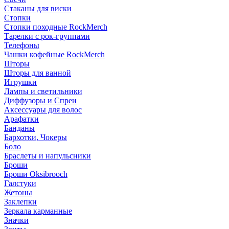
Стаканы для виски
Стопки
Стопки походные RockMerch
Тарелки с рок-группами
Телефоны
Чашки кофейные RockMerch
Шторы
Шторы для ванной
Игрушки
Лампы и светильники
Диффузоры и Спреи
Аксессуары для волос
Арафатки
Банданы
Бархотки, Чокеры
Боло
Браслеты и напульсники
Броши
Броши Oksibrooch
Галстуки
Жетоны
Заклепки
Зеркала карманные
Значки