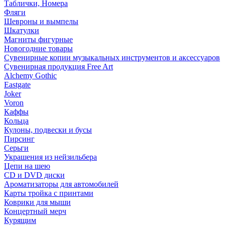
Таблички, Номера
Фляги
Шевроны и вымпелы
Шкатулки
Магниты фигурные
Новогодние товары
Сувенирные копии музыкальных инструментов и аксессуаров
Сувенирная продукция Free Art
Alchemy Gothic
Eastgate
Joker
Voron
Каффы
Кольца
Кулоны, подвески и бусы
Пирсинг
Серьги
Украшения из нейзильбера
Цепи на шею
CD и DVD диски
Ароматизаторы для автомобилей
Карты тройка с принтами
Коврики для мыши
Концертный мерч
Курящим