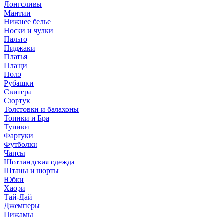
Лонгсливы
Мантии
Нижнее белье
Носки и чулки
Пальто
Пиджаки
Платья
Плащи
Поло
Рубашки
Свитера
Сюртук
Толстовки и балахоны
Топики и Бра
Туники
Фартуки
Футболки
Чапсы
Шотландская одежда
Штаны и шорты
Юбки
Хаори
Тай-Дай
Джемперы
Пижамы