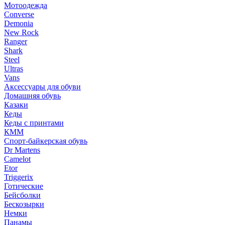
Мотоодежда
Converse
Demonia
New Rock
Ranger
Shark
Steel
Ultras
Vans
Аксессуары для обуви
Домашняя обувь
Казаки
Кеды
Кеды с принтами
КММ
Спорт-байкерская обувь
Dr Martens
Camelot
Etor
Triggerix
Готические
Бейсболки
Бескозырки
Немки
Панамы