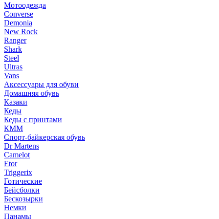
Мотоодежда
Converse
Demonia
New Rock
Ranger
Shark
Steel
Ultras
Vans
Аксессуары для обуви
Домашняя обувь
Казаки
Кеды
Кеды с принтами
КММ
Спорт-байкерская обувь
Dr Martens
Camelot
Etor
Triggerix
Готические
Бейсболки
Бескозырки
Немки
Панамы