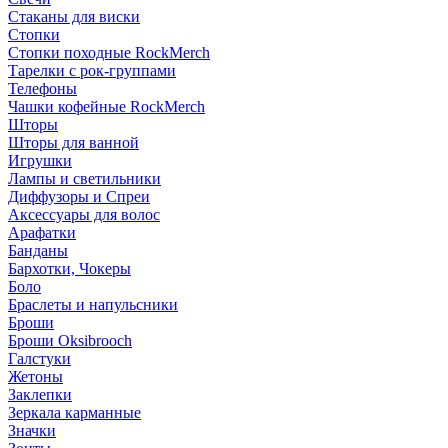
Стаканы для виски
Стопки
Стопки походные RockMerch
Тарелки с рок-группами
Телефоны
Чашки кофейные RockMerch
Шторы
Шторы для ванной
Игрушки
Лампы и светильники
Диффузоры и Спреи
Аксессуары для волос
Арафатки
Банданы
Бархотки, Чокеры
Боло
Браслеты и напульсники
Броши
Броши Oksibrooch
Галстуки
Жетоны
Заклепки
Зеркала карманные
Значки