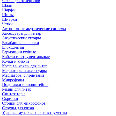
Чехлы для телефонов
Шали
Шарфы
Шипы
Шнурки
Четки
Автономные акустические системы
Аксессуары для гитар
Акустические гитары
Барабанные палочки
Блокфлейты
Гармоники губные
Кабели инструментальные
Колки и ключи
Кофры и чехлы для гитар
Медиаторы и аксессуары
Медиаторы с принтами
Микрофоны
Подставки и кронштейны
Ремни для гитар
Синтезаторы
Скрипки
Стойки для микрофонов
Струны для гитар
Ударные музыкальные инструменты