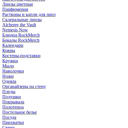
Линзы цветные
Парфюмерия
Растворы и капли для линз
Склеральные линзы
Alchemy the Vault
Nemesis Now
Блюдца RockMerch
Бокалы RockMerch
Календари
Ковры
Костеры-подставки
Кружки
Мыло
Наволочки
Ножи
Одеяла
Органайзеры на стену
Пледы
Подушки
Покрывала
Полотенца
Постельное белье
Посуда
Прихватки
Свечи