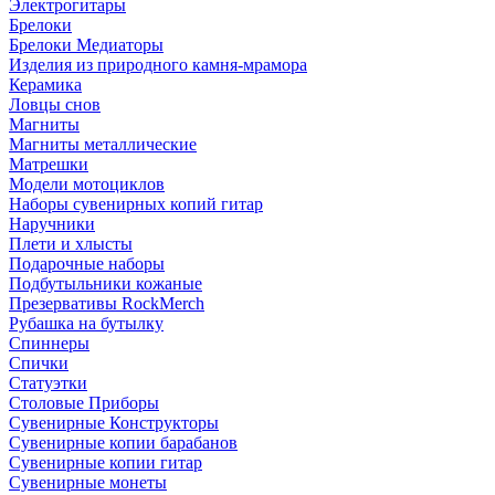
Электрогитары
Брелоки
Брелоки Медиаторы
Изделия из природного камня-мрамора
Керамика
Ловцы снов
Магниты
Магниты металлические
Матрешки
Модели мотоциклов
Наборы сувенирных копий гитар
Наручники
Плети и хлысты
Подарочные наборы
Подбутыльники кожаные
Презервативы RockMerch
Рубашка на бутылку
Спиннеры
Спички
Статуэтки
Столовые Приборы
Сувенирные Конструкторы
Сувенирные копии барабанов
Сувенирные копии гитар
Сувенирные монеты