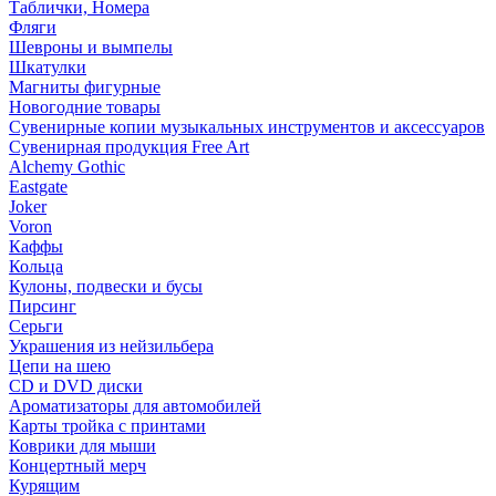
Таблички, Номера
Фляги
Шевроны и вымпелы
Шкатулки
Магниты фигурные
Новогодние товары
Сувенирные копии музыкальных инструментов и аксессуаров
Сувенирная продукция Free Art
Alchemy Gothic
Eastgate
Joker
Voron
Каффы
Кольца
Кулоны, подвески и бусы
Пирсинг
Серьги
Украшения из нейзильбера
Цепи на шею
CD и DVD диски
Ароматизаторы для автомобилей
Карты тройка с принтами
Коврики для мыши
Концертный мерч
Курящим