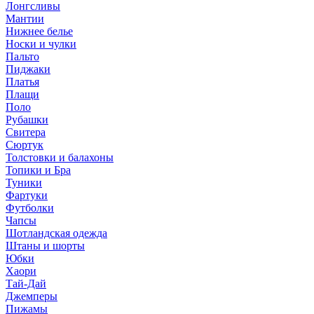
Лонгсливы
Мантии
Нижнее белье
Носки и чулки
Пальто
Пиджаки
Платья
Плащи
Поло
Рубашки
Свитера
Сюртук
Толстовки и балахоны
Топики и Бра
Туники
Фартуки
Футболки
Чапсы
Шотландская одежда
Штаны и шорты
Юбки
Хаори
Тай-Дай
Джемперы
Пижамы