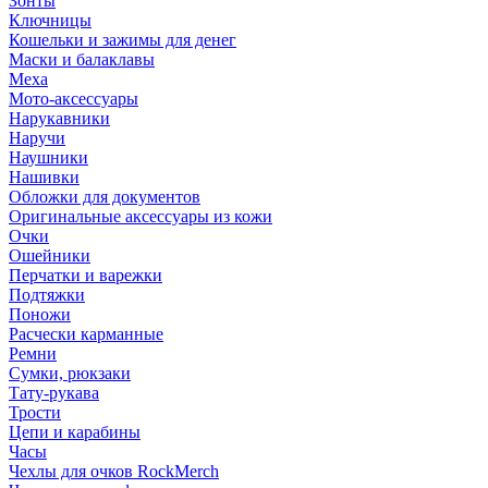
Зонты
Ключницы
Кошельки и зажимы для денег
Маски и балаклавы
Меха
Мото-аксессуары
Нарукавники
Наручи
Наушники
Нашивки
Обложки для документов
Оригинальные аксессуары из кожи
Очки
Ошейники
Перчатки и варежки
Подтяжки
Поножи
Расчески карманные
Ремни
Сумки, рюкзаки
Тату-рукава
Трости
Цепи и карабины
Часы
Чехлы для очков RockMerch