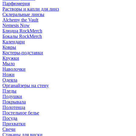
Парфюмерия
Растворы и капли для линз
Склеральные линзы
Alchemy the Vault
Nemesis Now
Блюдца RockMerch
Бокалы RockMerch
Календари
Ковры
Костеры-подставки
Кружки
Мыло
Наволочки
Ножи
Одеяла
Органайзеры на стену
Пледы
Подушки
Покрывала
Полотенца
Постельное белье
Посуда
Прихватки
Свечи
Стаканы для виски