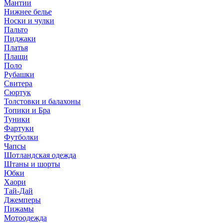
Мантии
Нижнее белье
Носки и чулки
Пальто
Пиджаки
Платья
Плащи
Поло
Рубашки
Свитера
Сюртук
Толстовки и балахоны
Топики и Бра
Туники
Фартуки
Футболки
Чапсы
Шотландская одежда
Штаны и шорты
Юбки
Хаори
Тай-Дай
Джемперы
Пижамы
Мотоодежда