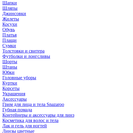
Шапки
Шляпы
Джинсовки
Жилеты
Косухи
Обувь
Платья
Плащи
Сумки
Толстовки и свитера
Футболки и лонгсливы
Шорты
Штаны
Юбки
Головные уборы
Куртки
Корсеты
Украшения
Аксессуары
Грим для лица и тела Snazaroo
Губная помада
Контейнеры и аксессуары для линз
Косметика для волос и тела
Лак и гель для ногтей
Линзы цветные