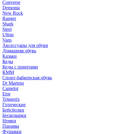
Converse
Demonia
New Rock
Ranger
Shark
Steel
Ultras
Vans
Аксессуары для обуви
Домашняя обувь
Казаки
Кеды
Кеды с принтами
КММ
Спорт-байкерская обувь
Dr Martens
Camelot
Etor
Triggerix
Готические
Бейсболки
Бескозырки
Немки
Панамы
Фуражки