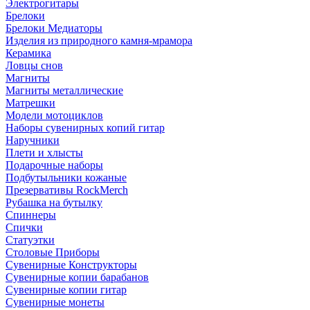
Электрогитары
Брелоки
Брелоки Медиаторы
Изделия из природного камня-мрамора
Керамика
Ловцы снов
Магниты
Магниты металлические
Матрешки
Модели мотоциклов
Наборы сувенирных копий гитар
Наручники
Плети и хлысты
Подарочные наборы
Подбутыльники кожаные
Презервативы RockMerch
Рубашка на бутылку
Спиннеры
Спички
Статуэтки
Столовые Приборы
Сувенирные Конструкторы
Сувенирные копии барабанов
Сувенирные копии гитар
Сувенирные монеты