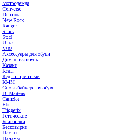
Мотоодежда
Converse
Demonia
New Rock
Ranger
Shark
Steel
Ultras
Vans
Аксессуары для обуви
Домашняя обувь
Казаки
Кеды
Кеды с принтами
КММ
Спорт-байкерская обувь
Dr Martens
Camelot
Etor
Triggerix
Готические
Бейсболки
Бескозырки
Немки
Панамы