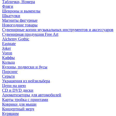
Таблички, Номера
Фляги
Шевроны и вымпелы
Шкатулки
Магниты фигурные
Новогодние товары
Сувенирные копии музыкальных инструментов и аксессуаров
Сувенирная продукция Free Art
Alchemy Gothic
Eastgate
Joker
Voron
Каффы
Кольца
Кулоны, подвески и бусы
Пирсинг
Серьги
Украшения из нейзильбера
Цепи на шею
CD и DVD диски
Ароматизаторы для автомобилей
Карты тройка с принтами
Коврики для мыши
Концертный мерч
Курящим