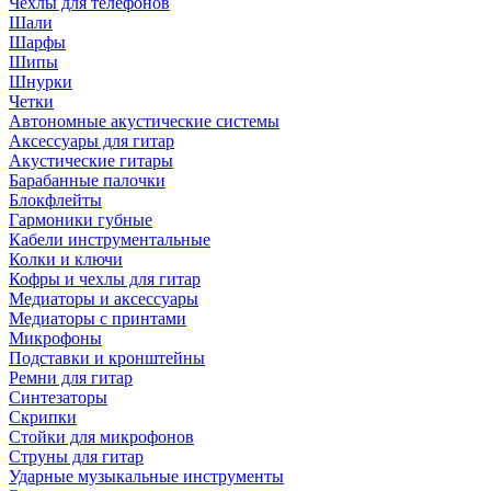
Чехлы для телефонов
Шали
Шарфы
Шипы
Шнурки
Четки
Автономные акустические системы
Аксессуары для гитар
Акустические гитары
Барабанные палочки
Блокфлейты
Гармоники губные
Кабели инструментальные
Колки и ключи
Кофры и чехлы для гитар
Медиаторы и аксессуары
Медиаторы с принтами
Микрофоны
Подставки и кронштейны
Ремни для гитар
Синтезаторы
Скрипки
Стойки для микрофонов
Струны для гитар
Ударные музыкальные инструменты