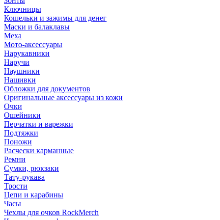
Зонты
Ключницы
Кошельки и зажимы для денег
Маски и балаклавы
Меха
Мото-аксессуары
Нарукавники
Наручи
Наушники
Нашивки
Обложки для документов
Оригинальные аксессуары из кожи
Очки
Ошейники
Перчатки и варежки
Подтяжки
Поножи
Расчески карманные
Ремни
Сумки, рюкзаки
Тату-рукава
Трости
Цепи и карабины
Часы
Чехлы для очков RockMerch