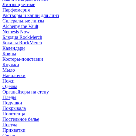
Линзы цветные
Парфюмерия
Растворы и капли для линз
Склеральные линзы
Alchemy the Vault
Nemesis Now
Блюдца RockMerch
Бокалы RockMerch
Календари
Ковры
Костеры-подставки
Кружки
Мыло
Наволочки
Ножи
Одеяла
Органайзеры на стену
Пледы
Подушки
Покрывала
Полотенца
Постельное белье
Посуда
Прихватки
Свечи