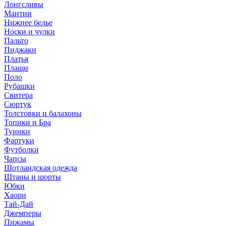
Лонгсливы
Мантии
Нижнее белье
Носки и чулки
Пальто
Пиджаки
Платья
Плащи
Поло
Рубашки
Свитера
Сюртук
Толстовки и балахоны
Топики и Бра
Туники
Фартуки
Футболки
Чапсы
Шотландская одежда
Штаны и шорты
Юбки
Хаори
Тай-Дай
Джемперы
Пижамы