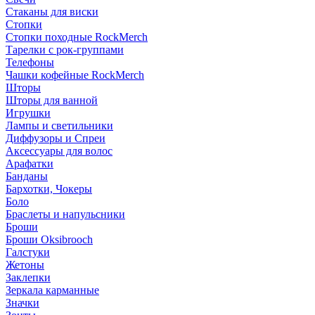
Стаканы для виски
Стопки
Стопки походные RockMerch
Тарелки с рок-группами
Телефоны
Чашки кофейные RockMerch
Шторы
Шторы для ванной
Игрушки
Лампы и светильники
Диффузоры и Спреи
Аксессуары для волос
Арафатки
Банданы
Бархотки, Чокеры
Боло
Браслеты и напульсники
Броши
Броши Oksibrooch
Галстуки
Жетоны
Заклепки
Зеркала карманные
Значки