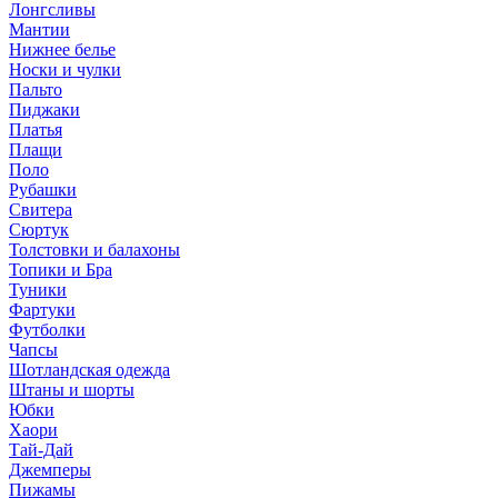
Лонгсливы
Мантии
Нижнее белье
Носки и чулки
Пальто
Пиджаки
Платья
Плащи
Поло
Рубашки
Свитера
Сюртук
Толстовки и балахоны
Топики и Бра
Туники
Фартуки
Футболки
Чапсы
Шотландская одежда
Штаны и шорты
Юбки
Хаори
Тай-Дай
Джемперы
Пижамы