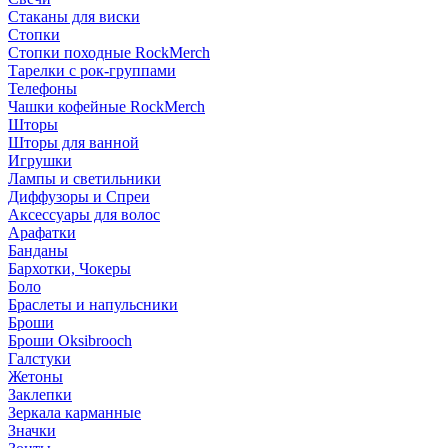
Стаканы для виски
Стопки
Стопки походные RockMerch
Тарелки с рок-группами
Телефоны
Чашки кофейные RockMerch
Шторы
Шторы для ванной
Игрушки
Лампы и светильники
Диффузоры и Спреи
Аксессуары для волос
Арафатки
Банданы
Бархотки, Чокеры
Боло
Браслеты и напульсники
Броши
Броши Oksibrooch
Галстуки
Жетоны
Заклепки
Зеркала карманные
Значки