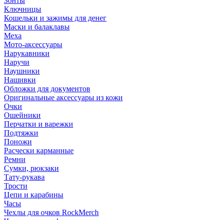
Зонты
Ключницы
Кошельки и зажимы для денег
Маски и балаклавы
Меха
Мото-аксессуары
Нарукавники
Наручи
Наушники
Нашивки
Обложки для документов
Оригинальные аксессуары из кожи
Очки
Ошейники
Перчатки и варежки
Подтяжки
Поножи
Расчески карманные
Ремни
Сумки, рюкзаки
Тату-рукава
Трости
Цепи и карабины
Часы
Чехлы для очков RockMerch