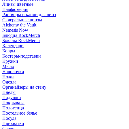
Линзы цветные
Парфюмерия
Растворы и капли для линз
Склеральные линзы
Alchemy the Vault
Nemesis Now
Блюдца RockMerch
Бокалы RockMerch
Календари
Ковры
Костеры-подставки
Кружки
Мыло
Наволочки
Ножи
Одеяла
Органайзеры на стену
Пледы
Подушки
Покрывала
Полотенца
Постельное белье
Посуда
Прихватки
Свечи