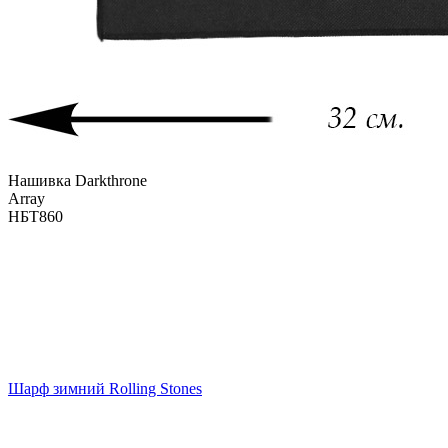
Нашивка Darkthrone
Array
НБТ860
Шарф зимний Rolling Stones