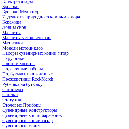
Электрогитары
Брелоки
Брелоки Медиаторы
Изделия из природного камня-мрамора
Керамика
Ловцы снов
Магниты
Магниты металлические
Матрешки
Модели мотоциклов
Наборы сувенирных копий гитар
Наручники
Плети и хлысты
Подарочные наборы
Подбутыльники кожаные
Презервативы RockMerch
Рубашка на бутылку
Спиннеры
Спички
Статуэтки
Столовые Приборы
Сувенирные Конструкторы
Сувенирные копии барабанов
Сувенирные копии гитар
Сувенирные монеты