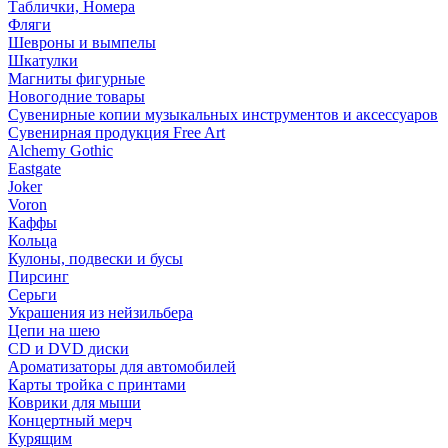
Таблички, Номера
Фляги
Шевроны и вымпелы
Шкатулки
Магниты фигурные
Новогодние товары
Сувенирные копии музыкальных инструментов и аксессуаров
Сувенирная продукция Free Art
Alchemy Gothic
Eastgate
Joker
Voron
Каффы
Кольца
Кулоны, подвески и бусы
Пирсинг
Серьги
Украшения из нейзильбера
Цепи на шею
CD и DVD диски
Ароматизаторы для автомобилей
Карты тройка с принтами
Коврики для мыши
Концертный мерч
Курящим