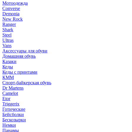
Мотоодежда
Converse
Demonia
New Rock
Ranger
Shark
Steel
Ultras
Vans
Аксессуары для обуви
Домашняя обувь
Казаки
Кеды
Кеды с принтами
КММ
Спорт-байкерская обувь
Dr Martens
Camelot
Etor
Triggerix
Готические
Бейсболки
Бескозырки
Немки
Панамы