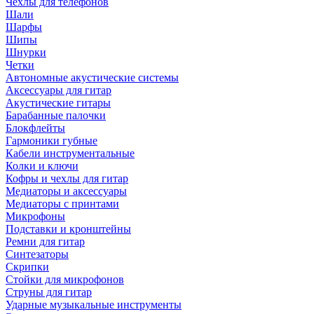
Чехлы для телефонов
Шали
Шарфы
Шипы
Шнурки
Четки
Автономные акустические системы
Аксессуары для гитар
Акустические гитары
Барабанные палочки
Блокфлейты
Гармоники губные
Кабели инструментальные
Колки и ключи
Кофры и чехлы для гитар
Медиаторы и аксессуары
Медиаторы с принтами
Микрофоны
Подставки и кронштейны
Ремни для гитар
Синтезаторы
Скрипки
Стойки для микрофонов
Струны для гитар
Ударные музыкальные инструменты