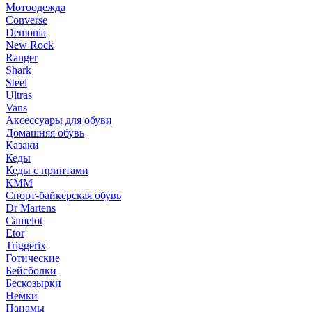
Мотоодежда
Converse
Demonia
New Rock
Ranger
Shark
Steel
Ultras
Vans
Аксессуары для обуви
Домашняя обувь
Казаки
Кеды
Кеды с принтами
КММ
Спорт-байкерская обувь
Dr Martens
Camelot
Etor
Triggerix
Готические
Бейсболки
Бескозырки
Немки
Панамы