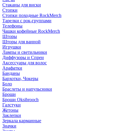
Стаканы для виски
Стопки
Стопки походные RockMerch
Тарелки с рок-группами
Телефоны
Чашки кофейные RockMerch
Шторы
Шторы для ванной
Игрушки
Лампы и светильники
Диффузоры и Спреи
Аксессуары для волос
Арафатки
Банданы
Бархотки, Чокеры
Боло
Браслеты и напульсники
Броши
Броши Oksibrooch
Галстуки
Жетоны
Заклепки
Зеркала карманные
Значки