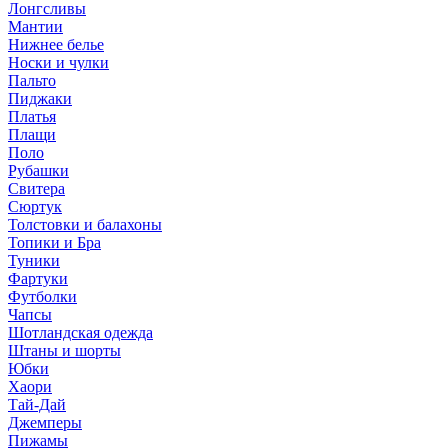
Лонгсливы
Мантии
Нижнее белье
Носки и чулки
Пальто
Пиджаки
Платья
Плащи
Поло
Рубашки
Свитера
Сюртук
Толстовки и балахоны
Топики и Бра
Туники
Фартуки
Футболки
Чапсы
Шотландская одежда
Штаны и шорты
Юбки
Хаори
Тай-Дай
Джемперы
Пижамы