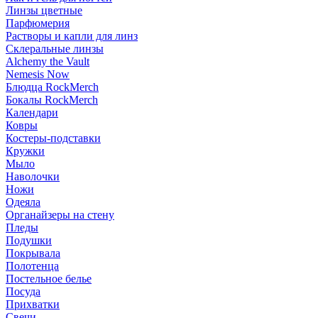
Линзы цветные
Парфюмерия
Растворы и капли для линз
Склеральные линзы
Alchemy the Vault
Nemesis Now
Блюдца RockMerch
Бокалы RockMerch
Календари
Ковры
Костеры-подставки
Кружки
Мыло
Наволочки
Ножи
Одеяла
Органайзеры на стену
Пледы
Подушки
Покрывала
Полотенца
Постельное белье
Посуда
Прихватки
Свечи