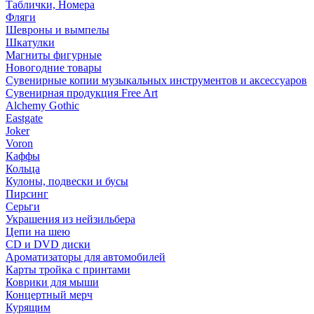
Таблички, Номера
Фляги
Шевроны и вымпелы
Шкатулки
Магниты фигурные
Новогодние товары
Сувенирные копии музыкальных инструментов и аксессуаров
Сувенирная продукция Free Art
Alchemy Gothic
Eastgate
Joker
Voron
Каффы
Кольца
Кулоны, подвески и бусы
Пирсинг
Серьги
Украшения из нейзильбера
Цепи на шею
CD и DVD диски
Ароматизаторы для автомобилей
Карты тройка с принтами
Коврики для мыши
Концертный мерч
Курящим