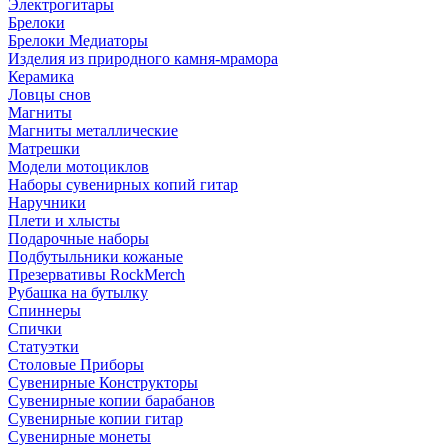
Электрогитары
Брелоки
Брелоки Медиаторы
Изделия из природного камня-мрамора
Керамика
Ловцы снов
Магниты
Магниты металлические
Матрешки
Модели мотоциклов
Наборы сувенирных копий гитар
Наручники
Плети и хлысты
Подарочные наборы
Подбутыльники кожаные
Презервативы RockMerch
Рубашка на бутылку
Спиннеры
Спички
Статуэтки
Столовые Приборы
Сувенирные Конструкторы
Сувенирные копии барабанов
Сувенирные копии гитар
Сувенирные монеты