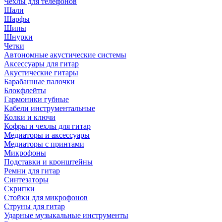
Чехлы для телефонов
Шали
Шарфы
Шипы
Шнурки
Четки
Автономные акустические системы
Аксессуары для гитар
Акустические гитары
Барабанные палочки
Блокфлейты
Гармоники губные
Кабели инструментальные
Колки и ключи
Кофры и чехлы для гитар
Медиаторы и аксессуары
Медиаторы с принтами
Микрофоны
Подставки и кронштейны
Ремни для гитар
Синтезаторы
Скрипки
Стойки для микрофонов
Струны для гитар
Ударные музыкальные инструменты