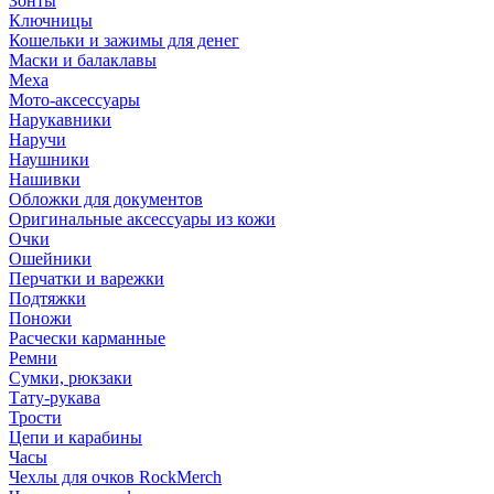
Зонты
Ключницы
Кошельки и зажимы для денег
Маски и балаклавы
Меха
Мото-аксессуары
Нарукавники
Наручи
Наушники
Нашивки
Обложки для документов
Оригинальные аксессуары из кожи
Очки
Ошейники
Перчатки и варежки
Подтяжки
Поножи
Расчески карманные
Ремни
Сумки, рюкзаки
Тату-рукава
Трости
Цепи и карабины
Часы
Чехлы для очков RockMerch