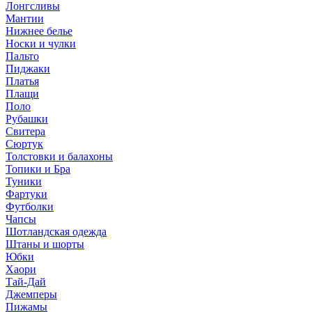
Лонгсливы
Мантии
Нижнее белье
Носки и чулки
Пальто
Пиджаки
Платья
Плащи
Поло
Рубашки
Свитера
Сюртук
Толстовки и балахоны
Топики и Бра
Туники
Фартуки
Футболки
Чапсы
Шотландская одежда
Штаны и шорты
Юбки
Хаори
Тай-Дай
Джемперы
Пижамы