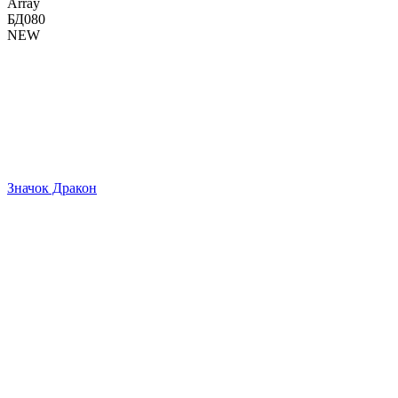
Array
БД080
NEW
Значок Дракон