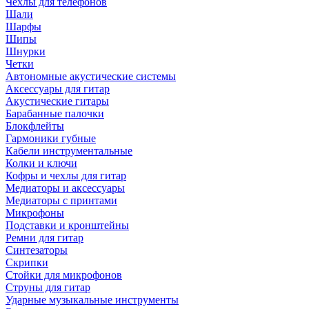
Чехлы для телефонов
Шали
Шарфы
Шипы
Шнурки
Четки
Автономные акустические системы
Аксессуары для гитар
Акустические гитары
Барабанные палочки
Блокфлейты
Гармоники губные
Кабели инструментальные
Колки и ключи
Кофры и чехлы для гитар
Медиаторы и аксессуары
Медиаторы с принтами
Микрофоны
Подставки и кронштейны
Ремни для гитар
Синтезаторы
Скрипки
Стойки для микрофонов
Струны для гитар
Ударные музыкальные инструменты