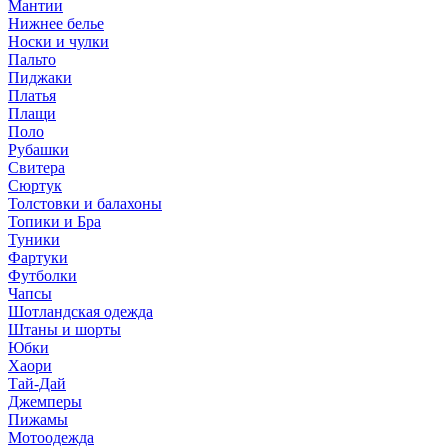
Мантии
Нижнее белье
Носки и чулки
Пальто
Пиджаки
Платья
Плащи
Поло
Рубашки
Свитера
Сюртук
Толстовки и балахоны
Топики и Бра
Туники
Фартуки
Футболки
Чапсы
Шотландская одежда
Штаны и шорты
Юбки
Хаори
Тай-Дай
Джемперы
Пижамы
Мотоодежда