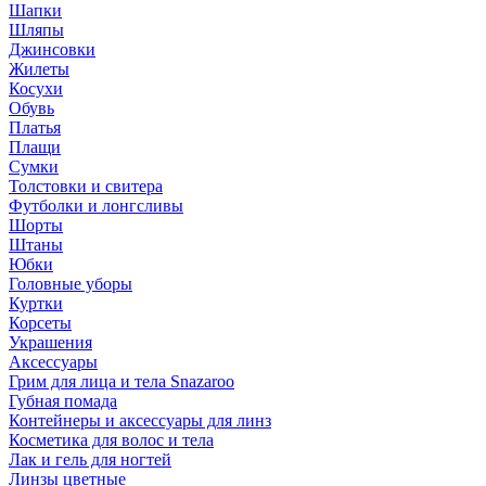
Шапки
Шляпы
Джинсовки
Жилеты
Косухи
Обувь
Платья
Плащи
Сумки
Толстовки и свитера
Футболки и лонгсливы
Шорты
Штаны
Юбки
Головные уборы
Куртки
Корсеты
Украшения
Аксессуары
Грим для лица и тела Snazaroo
Губная помада
Контейнеры и аксессуары для линз
Косметика для волос и тела
Лак и гель для ногтей
Линзы цветные