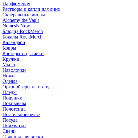
Парфюмерия
Растворы и капли для линз
Склеральные линзы
Alchemy the Vault
Nemesis Now
Блюдца RockMerch
Бокалы RockMerch
Календари
Ковры
Костеры-подставки
Кружки
Мыло
Наволочки
Ножи
Одеяла
Органайзеры на стену
Пледы
Подушки
Покрывала
Полотенца
Постельное белье
Посуда
Прихватки
Свечи
Стаканы для виски