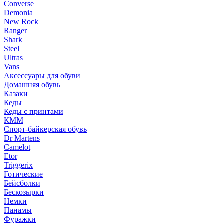
Converse
Demonia
New Rock
Ranger
Shark
Steel
Ultras
Vans
Аксессуары для обуви
Домашняя обувь
Казаки
Кеды
Кеды с принтами
КММ
Спорт-байкерская обувь
Dr Martens
Camelot
Etor
Triggerix
Готические
Бейсболки
Бескозырки
Немки
Панамы
Фуражки