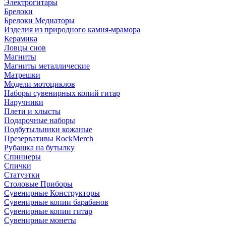
Электрогитары
Брелоки
Брелоки Медиаторы
Изделия из природного камня-мрамора
Керамика
Ловцы снов
Магниты
Магниты металлические
Матрешки
Модели мотоциклов
Наборы сувенирных копий гитар
Наручники
Плети и хлысты
Подарочные наборы
Подбутыльники кожаные
Презервативы RockMerch
Рубашка на бутылку
Спиннеры
Спички
Статуэтки
Столовые Приборы
Сувенирные Конструкторы
Сувенирные копии барабанов
Сувенирные копии гитар
Сувенирные монеты