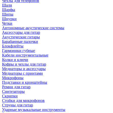
Чехлы для телефонов
Шали
Шарфы
Шипы
Шнурки
Четки
Автономные акустические системы
Аксессуары для гитар
Акустические гитары
Барабанные палочки
Блокфлейты
Гармоники губные
Кабели инструментальные
Колки и ключи
Кофры и чехлы для гитар
Медиаторы и аксессуары
Медиаторы с принтами
Микрофоны
Подставки и кронштейны
Ремни для гитар
Синтезаторы
Скрипки
Стойки для микрофонов
Струны для гитар
Ударные музыкальные инструменты