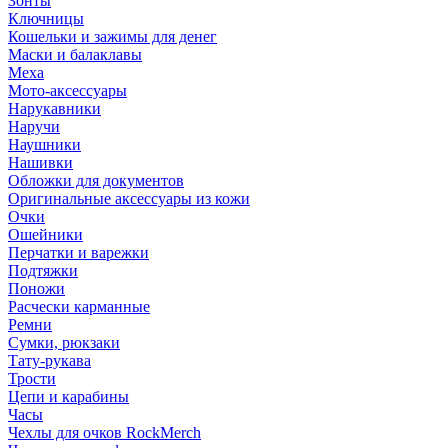
Зонты
Ключницы
Кошельки и зажимы для денег
Маски и балаклавы
Меха
Мото-аксессуары
Нарукавники
Наручи
Наушники
Нашивки
Обложки для документов
Оригинальные аксессуары из кожи
Очки
Ошейники
Перчатки и варежки
Подтяжки
Поножи
Расчески карманные
Ремни
Сумки, рюкзаки
Тату-рукава
Трости
Цепи и карабины
Часы
Чехлы для очков RockMerch