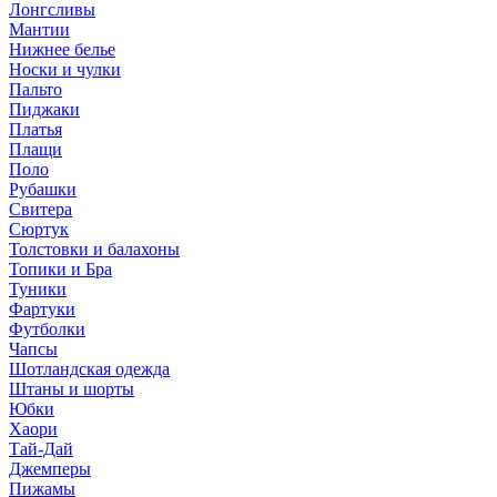
Лонгсливы
Мантии
Нижнее белье
Носки и чулки
Пальто
Пиджаки
Платья
Плащи
Поло
Рубашки
Свитера
Сюртук
Толстовки и балахоны
Топики и Бра
Туники
Фартуки
Футболки
Чапсы
Шотландская одежда
Штаны и шорты
Юбки
Хаори
Тай-Дай
Джемперы
Пижамы