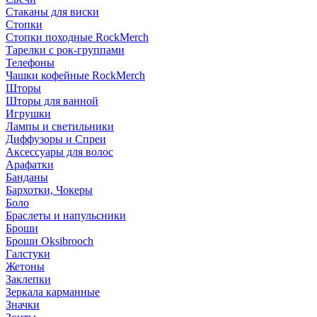
Стаканы для виски
Стопки
Стопки походные RockMerch
Тарелки с рок-группами
Телефоны
Чашки кофейные RockMerch
Шторы
Шторы для ванной
Игрушки
Лампы и светильники
Диффузоры и Спреи
Аксессуары для волос
Арафатки
Банданы
Бархотки, Чокеры
Боло
Браслеты и напульсники
Броши
Броши Oksibrooch
Галстуки
Жетоны
Заклепки
Зеркала карманные
Значки