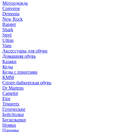
Мотоодежда
Converse
Demonia
New Rock
Ranger
Shark
Steel
Ultras
Vans
Аксессуары для обуви
Домашняя обувь
Казаки
Кеды
Кеды с принтами
КММ
Спорт-байкерская обувь
Dr Martens
Camelot
Etor
Triggerix
Готические
Бейсболки
Бескозырки
Немки
Панамы