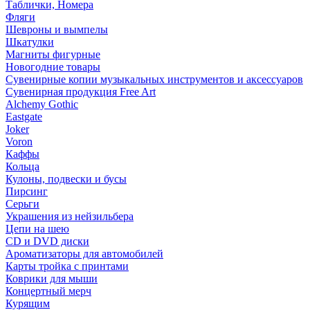
Таблички, Номера
Фляги
Шевроны и вымпелы
Шкатулки
Магниты фигурные
Новогодние товары
Сувенирные копии музыкальных инструментов и аксессуаров
Сувенирная продукция Free Art
Alchemy Gothic
Eastgate
Joker
Voron
Каффы
Кольца
Кулоны, подвески и бусы
Пирсинг
Серьги
Украшения из нейзильбера
Цепи на шею
CD и DVD диски
Ароматизаторы для автомобилей
Карты тройка с принтами
Коврики для мыши
Концертный мерч
Курящим