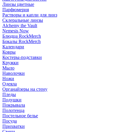
Линзы цветные
Парфюмерия
Растворы и капли для линз
Склеральные линзы
Alchemy the Vault
Nemesis Now
Блюдца RockMerch
Бокалы RockMerch
Календари
Ковры
Костеры-подставки
Кружки
Мыло
Наволочки
Ножи
Одеяла
Органайзеры на стену
Пледы
Подушки
Покрывала
Полотенца
Постельное белье
Посуда
Прихватки
Свечи