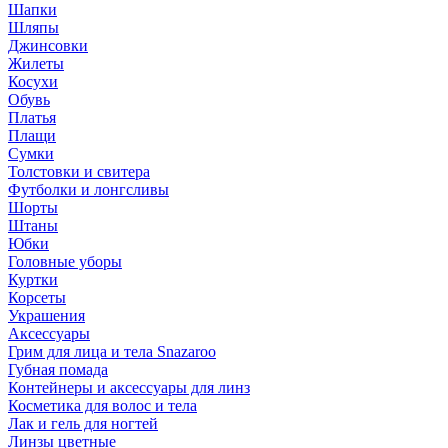
Шапки
Шляпы
Джинсовки
Жилеты
Косухи
Обувь
Платья
Плащи
Сумки
Толстовки и свитера
Футболки и лонгсливы
Шорты
Штаны
Юбки
Головные уборы
Куртки
Корсеты
Украшения
Аксессуары
Грим для лица и тела Snazaroo
Губная помада
Контейнеры и аксессуары для линз
Косметика для волос и тела
Лак и гель для ногтей
Линзы цветные