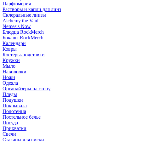
Парфюмерия
Растворы и капли для линз
Склеральные линзы
Alchemy the Vault
Nemesis Now
Блюдца RockMerch
Бокалы RockMerch
Календари
Ковры
Костеры-подставки
Кружки
Мыло
Наволочки
Ножи
Одеяла
Органайзеры на стену
Пледы
Подушки
Покрывала
Полотенца
Постельное белье
Посуда
Прихватки
Свечи
Стаканы для виски