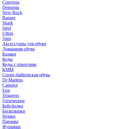
Converse
Demonia
New Rock
Ranger
Shark
Steel
Ultras
Vans
Аксессуары для обуви
Домашняя обувь
Казаки
Кеды
Кеды с принтами
КММ
Спорт-байкерская обувь
Dr Martens
Camelot
Etor
Triggerix
Готические
Бейсболки
Бескозырки
Немки
Панамы
Фуражки