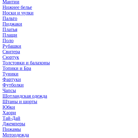
Мантии
Нижнее белье
Носки и чулки
Пальто
Пиджаки
Платья
Плащи
Поло
Рубашки
Свитера
Сюртук
Толстовки и балахоны
Топики и Бра
Туники
Фартуки
Футболки
Чапсы
Шотландская одежда
Штаны и шорты
Юбки
Хаори
Тай-Дай
Джемперы
Пижамы
Мотоодежда