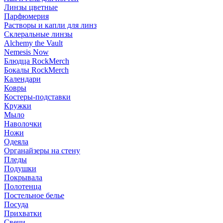
Линзы цветные
Парфюмерия
Растворы и капли для линз
Склеральные линзы
Alchemy the Vault
Nemesis Now
Блюдца RockMerch
Бокалы RockMerch
Календари
Ковры
Костеры-подставки
Кружки
Мыло
Наволочки
Ножи
Одеяла
Органайзеры на стену
Пледы
Подушки
Покрывала
Полотенца
Постельное белье
Посуда
Прихватки
Свечи