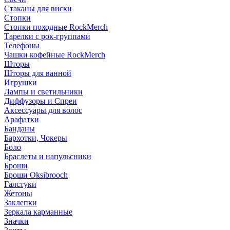
Стаканы для виски
Стопки
Стопки походные RockMerch
Тарелки с рок-группами
Телефоны
Чашки кофейные RockMerch
Шторы
Шторы для ванной
Игрушки
Лампы и светильники
Диффузоры и Спреи
Аксессуары для волос
Арафатки
Банданы
Бархотки, Чокеры
Боло
Браслеты и напульсники
Броши
Броши Oksibrooch
Галстуки
Жетоны
Заклепки
Зеркала карманные
Значки