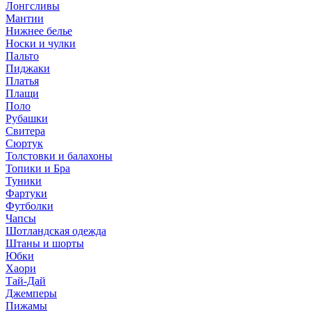
Лонгсливы
Мантии
Нижнее белье
Носки и чулки
Пальто
Пиджаки
Платья
Плащи
Поло
Рубашки
Свитера
Сюртук
Толстовки и балахоны
Топики и Бра
Туники
Фартуки
Футболки
Чапсы
Шотландская одежда
Штаны и шорты
Юбки
Хаори
Тай-Дай
Джемперы
Пижамы