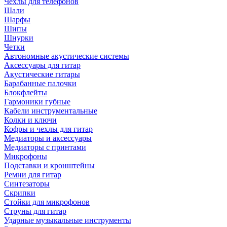
Чехлы для телефонов
Шали
Шарфы
Шипы
Шнурки
Четки
Автономные акустические системы
Аксессуары для гитар
Акустические гитары
Барабанные палочки
Блокфлейты
Гармоники губные
Кабели инструментальные
Колки и ключи
Кофры и чехлы для гитар
Медиаторы и аксессуары
Медиаторы с принтами
Микрофоны
Подставки и кронштейны
Ремни для гитар
Синтезаторы
Скрипки
Стойки для микрофонов
Струны для гитар
Ударные музыкальные инструменты