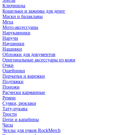
Зонты
Ключницы
Кошельки и зажимы для денег
Маски и балаклавы
Меха
Мото-аксессуары
Нарукавники
Наручи
Наушники
Нашивки
Обложки для документов
Оригинальные аксессуары из кожи
Очки
Ошейники
Перчатки и варежки
Подтяжки
Поножи
Расчески карманные
Ремни
Сумки, рюкзаки
Тату-рукава
Трости
Цепи и карабины
Часы
Чехлы для очков RockMerch