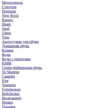
Мотоодежда
Converse
Demonia
New Rock
Ranger
Shark
Steel
Ultras
Vans
Аксессуары для обуви
Домашняя обувь
Казаки
Кеды
Кеды с принтами
КММ
Спорт-байкерская обувь
Dr Martens
Camelot
Etor
Triggerix
Готические
Бейсболки
Бескозырки
Немки
Панамы