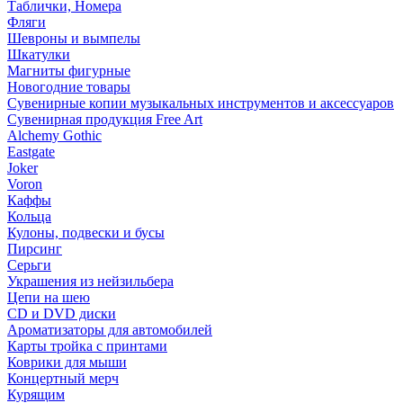
Таблички, Номера
Фляги
Шевроны и вымпелы
Шкатулки
Магниты фигурные
Новогодние товары
Сувенирные копии музыкальных инструментов и аксессуаров
Сувенирная продукция Free Art
Alchemy Gothic
Eastgate
Joker
Voron
Каффы
Кольца
Кулоны, подвески и бусы
Пирсинг
Серьги
Украшения из нейзильбера
Цепи на шею
CD и DVD диски
Ароматизаторы для автомобилей
Карты тройка с принтами
Коврики для мыши
Концертный мерч
Курящим