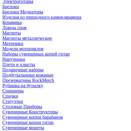
Электрогитары
Брелоки
Брелоки Медиаторы
Изделия из природного камня-мрамора
Керамика
Ловцы снов
Магниты
Магниты металлические
Матрешки
Модели мотоциклов
Наборы сувенирных копий гитар
Наручники
Плети и хлысты
Подарочные наборы
Подбутыльники кожаные
Презервативы RockMerch
Рубашка на бутылку
Спиннеры
Спички
Статуэтки
Столовые Приборы
Сувенирные Конструкторы
Сувенирные копии барабанов
Сувенирные копии гитар
Сувенирные монеты