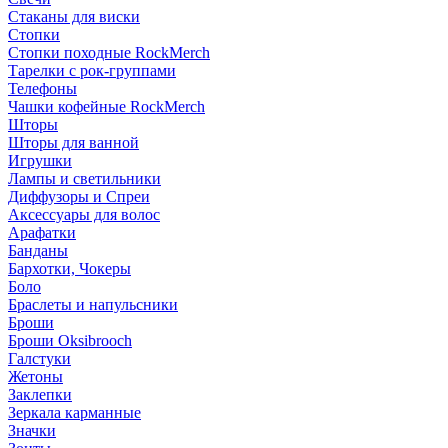
Стаканы для виски
Стопки
Стопки походные RockMerch
Тарелки с рок-группами
Телефоны
Чашки кофейные RockMerch
Шторы
Шторы для ванной
Игрушки
Лампы и светильники
Диффузоры и Спреи
Аксессуары для волос
Арафатки
Банданы
Бархотки, Чокеры
Боло
Браслеты и напульсники
Броши
Броши Oksibrooch
Галстуки
Жетоны
Заклепки
Зеркала карманные
Значки