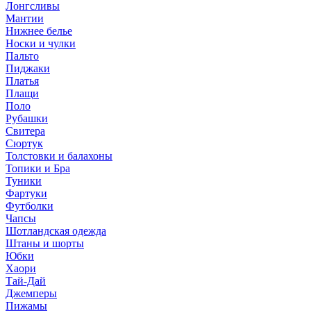
Лонгсливы
Мантии
Нижнее белье
Носки и чулки
Пальто
Пиджаки
Платья
Плащи
Поло
Рубашки
Свитера
Сюртук
Толстовки и балахоны
Топики и Бра
Туники
Фартуки
Футболки
Чапсы
Шотландская одежда
Штаны и шорты
Юбки
Хаори
Тай-Дай
Джемперы
Пижамы