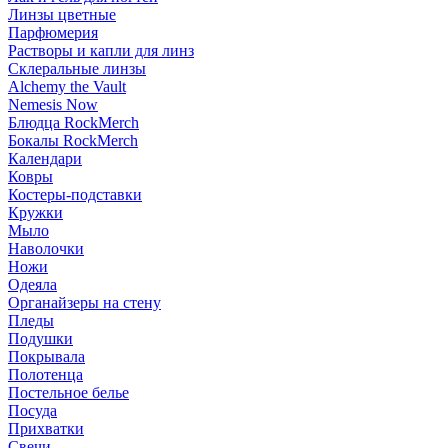
Линзы цветные
Парфюмерия
Растворы и капли для линз
Склеральные линзы
Alchemy the Vault
Nemesis Now
Блюдца RockMerch
Бокалы RockMerch
Календари
Ковры
Костеры-подставки
Кружки
Мыло
Наволочки
Ножи
Одеяла
Органайзеры на стену
Пледы
Подушки
Покрывала
Полотенца
Постельное белье
Посуда
Прихватки
Свечи