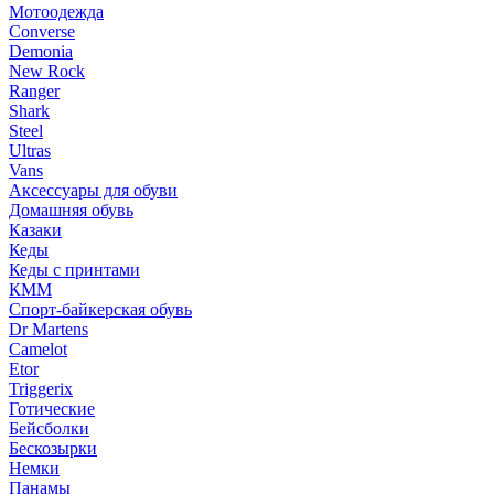
Мотоодежда
Converse
Demonia
New Rock
Ranger
Shark
Steel
Ultras
Vans
Аксессуары для обуви
Домашняя обувь
Казаки
Кеды
Кеды с принтами
КММ
Спорт-байкерская обувь
Dr Martens
Camelot
Etor
Triggerix
Готические
Бейсболки
Бескозырки
Немки
Панамы