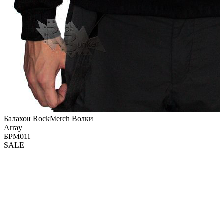
Балахон RockMerch Волки
Array
БРМ011
SALE