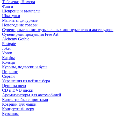
Таблички, Номера
Фляги
Шевроны и вымпелы
Шкатулки
Магниты фигурные
Новогодние товары
Сувенирные копии музыкальных инструментов и аксессуаров
Сувенирная продукция Free Art
Alchemy Gothic
Eastgate
Joker
Voron
Каффы
Кольца
Кулоны, подвески и бусы
Пирсинг
Серьги
Украшения из нейзильбера
Цепи на шею
CD и DVD диски
Ароматизаторы для автомобилей
Карты тройка с принтами
Коврики для мыши
Концертный мерч
Курящим