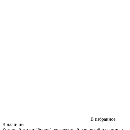
В избранное
В наличии
Кожаный жилет "броня", украшенный нашивкой на спине и