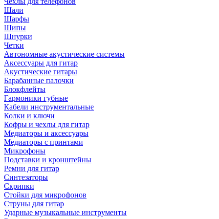
Чехлы для телефонов
Шали
Шарфы
Шипы
Шнурки
Четки
Автономные акустические системы
Аксессуары для гитар
Акустические гитары
Барабанные палочки
Блокфлейты
Гармоники губные
Кабели инструментальные
Колки и ключи
Кофры и чехлы для гитар
Медиаторы и аксессуары
Медиаторы с принтами
Микрофоны
Подставки и кронштейны
Ремни для гитар
Синтезаторы
Скрипки
Стойки для микрофонов
Струны для гитар
Ударные музыкальные инструменты