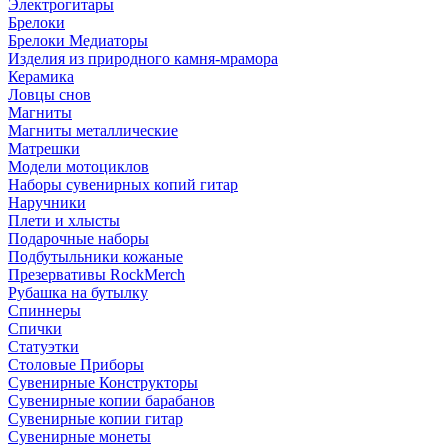
Электрогитары
Брелоки
Брелоки Медиаторы
Изделия из природного камня-мрамора
Керамика
Ловцы снов
Магниты
Магниты металлические
Матрешки
Модели мотоциклов
Наборы сувенирных копий гитар
Наручники
Плети и хлысты
Подарочные наборы
Подбутыльники кожаные
Презервативы RockMerch
Рубашка на бутылку
Спиннеры
Спички
Статуэтки
Столовые Приборы
Сувенирные Конструкторы
Сувенирные копии барабанов
Сувенирные копии гитар
Сувенирные монеты