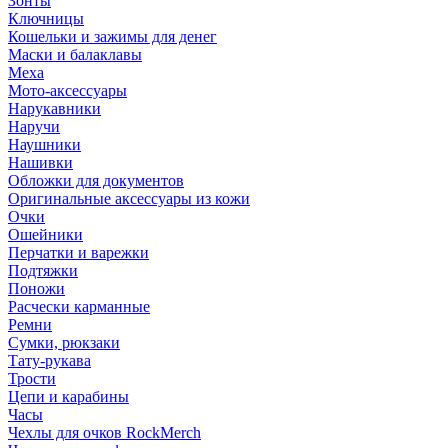
Зонты
Ключницы
Кошельки и зажимы для денег
Маски и балаклавы
Меха
Мото-аксессуары
Нарукавники
Наручи
Наушники
Нашивки
Обложки для документов
Оригинальные аксессуары из кожи
Очки
Ошейники
Перчатки и варежки
Подтяжки
Поножи
Расчески карманные
Ремни
Сумки, рюкзаки
Тату-рукава
Трости
Цепи и карабины
Часы
Чехлы для очков RockMerch