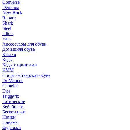
Converse
Demonia
New Rock
Ranger
Shark
Steel
Ultras
Vans
Аксессуары для обуви
Домашняя обувь
Казаки
Кеды
Кеды с принтами
КММ
Спорт-байкерская обувь
Dr Martens
Camelot
Etor
Triggerix
Готические
Бейсболки
Бескозырки
Немки
Панамы
Фуражки