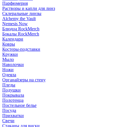
Парфюмерия
Растворы и капли для линз
Склеральные линзы
Alchemy the Vault
Nemesis Now
Блюдца RockMerch
Бокалы RockMerch
Календари
Ковры
Костеры-подставки
Кружки
Мыло
Наволочки
Ножи
Одеяла
Органайзеры на стену
Пледы
Подушки
Покрывала
Полотенца
Постельное белье
Посуда
Прихватки
Свечи
Стаканы для виски