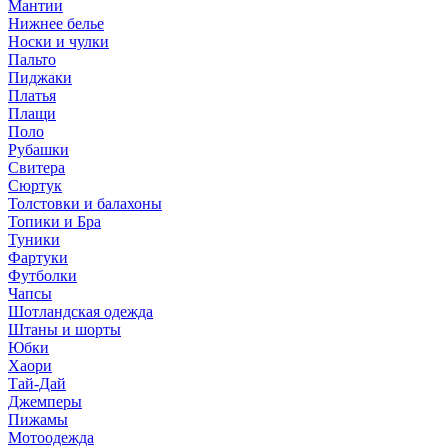
Мантии
Нижнее белье
Носки и чулки
Пальто
Пиджаки
Платья
Плащи
Поло
Рубашки
Свитера
Сюртук
Толстовки и балахоны
Топики и Бра
Туники
Фартуки
Футболки
Чапсы
Шотландская одежда
Штаны и шорты
Юбки
Хаори
Тай-Дай
Джемперы
Пижамы
Мотоодежда