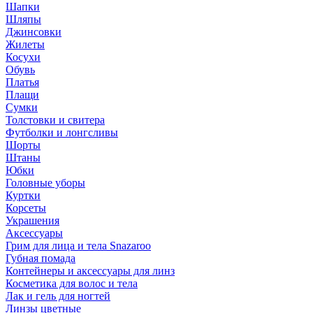
Шапки
Шляпы
Джинсовки
Жилеты
Косухи
Обувь
Платья
Плащи
Сумки
Толстовки и свитера
Футболки и лонгсливы
Шорты
Штаны
Юбки
Головные уборы
Куртки
Корсеты
Украшения
Аксессуары
Грим для лица и тела Snazaroo
Губная помада
Контейнеры и аксессуары для линз
Косметика для волос и тела
Лак и гель для ногтей
Линзы цветные