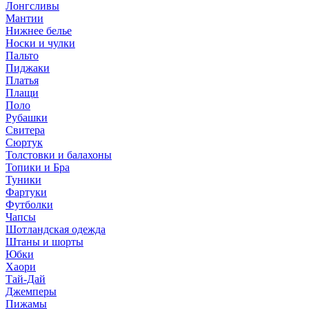
Лонгсливы
Мантии
Нижнее белье
Носки и чулки
Пальто
Пиджаки
Платья
Плащи
Поло
Рубашки
Свитера
Сюртук
Толстовки и балахоны
Топики и Бра
Туники
Фартуки
Футболки
Чапсы
Шотландская одежда
Штаны и шорты
Юбки
Хаори
Тай-Дай
Джемперы
Пижамы