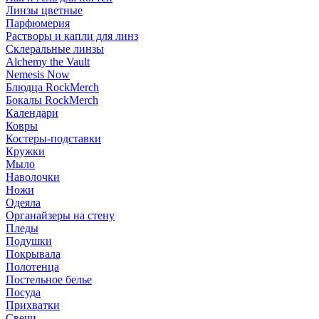
Линзы цветные
Парфюмерия
Растворы и капли для линз
Склеральные линзы
Alchemy the Vault
Nemesis Now
Блюдца RockMerch
Бокалы RockMerch
Календари
Ковры
Костеры-подставки
Кружки
Мыло
Наволочки
Ножи
Одеяла
Органайзеры на стену
Пледы
Подушки
Покрывала
Полотенца
Постельное белье
Посуда
Прихватки
Свечи