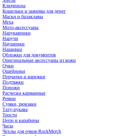
Зонты
Ключницы
Кошельки и зажимы для денег
Маски и балаклавы
Меха
Мото-аксессуары
Нарукавники
Наручи
Наушники
Нашивки
Обложки для документов
Оригинальные аксессуары из кожи
Очки
Ошейники
Перчатки и варежки
Подтяжки
Поножи
Расчески карманные
Ремни
Сумки, рюкзаки
Тату-рукава
Трости
Цепи и карабины
Часы
Чехлы для очков RockMerch