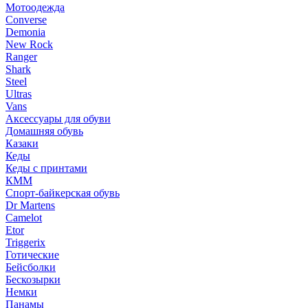
Мотоодежда
Converse
Demonia
New Rock
Ranger
Shark
Steel
Ultras
Vans
Аксессуары для обуви
Домашняя обувь
Казаки
Кеды
Кеды с принтами
КММ
Спорт-байкерская обувь
Dr Martens
Camelot
Etor
Triggerix
Готические
Бейсболки
Бескозырки
Немки
Панамы