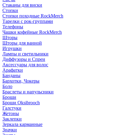
Стаканы для виски
Стопки
Стопки походные RockMerch
Тарелки с рок-группами
Телефоны
Чашки кофейные RockMerch
Шторы
Шторы для ванной
Игрушки
Лампы и светильники
Диффузоры и Спреи
Аксессуары для волос
Арафатки
Банданы
Бархотки, Чокеры
Боло
Браслеты и напульсники
Броши
Броши Oksibrooch
Галстуки
Жетоны
Заклепки
Зеркала карманные
Значки