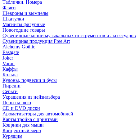
Таблички, Номера
Фляги
Шевроны и вымпелы
Шкатулки
Магниты фигурные
Новогодние товары
Сувенирные копии музыкальных инструментов и аксессуаров
Сувенирная продукция Free Art
Alchemy Gothic
Eastgate
Joker
Voron
Каффы
Кольца
Кулоны, подвески и бусы
Пирсинг
Серьги
Украшения из нейзильбера
Цепи на шею
CD и DVD диски
Ароматизаторы для автомобилей
Карты тройка с принтами
Коврики для мыши
Концертный мерч
Курящим