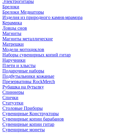
Электрогитары
Брелоки
Брелоки Медиаторы
Изделия из природного камня-мрамора
Керамика
Ловцы снов
Магниты
Магниты металлические
Матрешки
Модели мотоциклов
Наборы сувенирных копий гитар
Наручники
Плети и хлысты
Подарочные наборы
Подбутыльники кожаные
Презервативы RockMerch
Рубашка на бутылку
Спиннеры
Спички
Статуэтки
Столовые Приборы
Сувенирные Конструкторы
Сувенирные копии барабанов
Сувенирные копии гитар
Сувенирные монеты