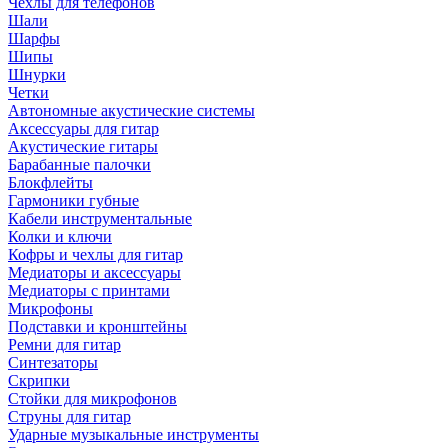
Чехлы для телефонов
Шали
Шарфы
Шипы
Шнурки
Четки
Автономные акустические системы
Аксессуары для гитар
Акустические гитары
Барабанные палочки
Блокфлейты
Гармоники губные
Кабели инструментальные
Колки и ключи
Кофры и чехлы для гитар
Медиаторы и аксессуары
Медиаторы с принтами
Микрофоны
Подставки и кронштейны
Ремни для гитар
Синтезаторы
Скрипки
Стойки для микрофонов
Струны для гитар
Ударные музыкальные инструменты