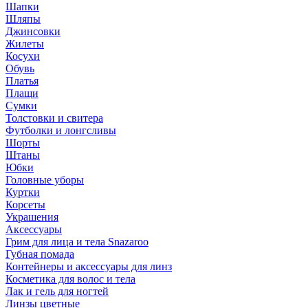
Шапки
Шляпы
Джинсовки
Жилеты
Косухи
Обувь
Платья
Плащи
Сумки
Толстовки и свитера
Футболки и лонгсливы
Шорты
Штаны
Юбки
Головные уборы
Куртки
Корсеты
Украшения
Аксессуары
Грим для лица и тела Snazaroo
Губная помада
Контейнеры и аксессуары для линз
Косметика для волос и тела
Лак и гель для ногтей
Линзы цветные