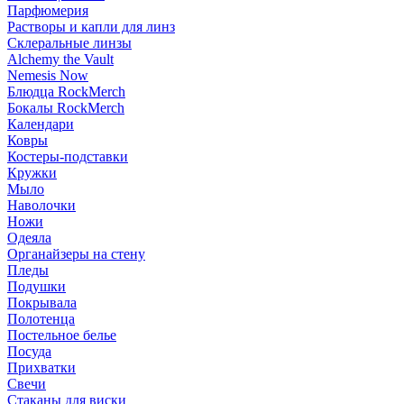
Парфюмерия
Растворы и капли для линз
Склеральные линзы
Alchemy the Vault
Nemesis Now
Блюдца RockMerch
Бокалы RockMerch
Календари
Ковры
Костеры-подставки
Кружки
Мыло
Наволочки
Ножи
Одеяла
Органайзеры на стену
Пледы
Подушки
Покрывала
Полотенца
Постельное белье
Посуда
Прихватки
Свечи
Стаканы для виски