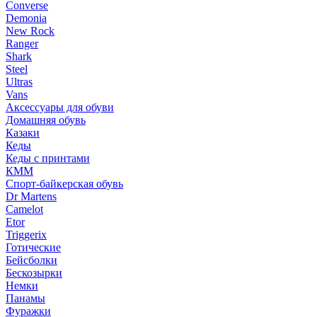
Converse
Demonia
New Rock
Ranger
Shark
Steel
Ultras
Vans
Аксессуары для обуви
Домашняя обувь
Казаки
Кеды
Кеды с принтами
КММ
Спорт-байкерская обувь
Dr Martens
Camelot
Etor
Triggerix
Готические
Бейсболки
Бескозырки
Немки
Панамы
Фуражки