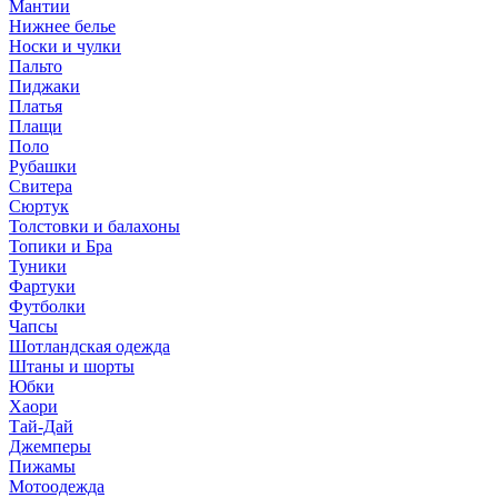
Мантии
Нижнее белье
Носки и чулки
Пальто
Пиджаки
Платья
Плащи
Поло
Рубашки
Свитера
Сюртук
Толстовки и балахоны
Топики и Бра
Туники
Фартуки
Футболки
Чапсы
Шотландская одежда
Штаны и шорты
Юбки
Хаори
Тай-Дай
Джемперы
Пижамы
Мотоодежда