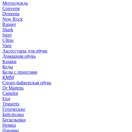
Мотоодежда
Converse
Demonia
New Rock
Ranger
Shark
Steel
Ultras
Vans
Аксессуары для обуви
Домашняя обувь
Казаки
Кеды
Кеды с принтами
КММ
Спорт-байкерская обувь
Dr Martens
Camelot
Etor
Triggerix
Готические
Бейсболки
Бескозырки
Немки
Панамы