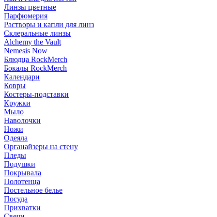
Линзы цветные
Парфюмерия
Растворы и капли для линз
Склеральные линзы
Alchemy the Vault
Nemesis Now
Блюдца RockMerch
Бокалы RockMerch
Календари
Ковры
Костеры-подставки
Кружки
Мыло
Наволочки
Ножи
Одеяла
Органайзеры на стену
Пледы
Подушки
Покрывала
Полотенца
Постельное белье
Посуда
Прихватки
Свечи