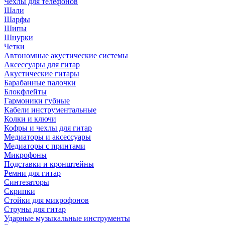
Чехлы для телефонов
Шали
Шарфы
Шипы
Шнурки
Четки
Автономные акустические системы
Аксессуары для гитар
Акустические гитары
Барабанные палочки
Блокфлейты
Гармоники губные
Кабели инструментальные
Колки и ключи
Кофры и чехлы для гитар
Медиаторы и аксессуары
Медиаторы с принтами
Микрофоны
Подставки и кронштейны
Ремни для гитар
Синтезаторы
Скрипки
Стойки для микрофонов
Струны для гитар
Ударные музыкальные инструменты