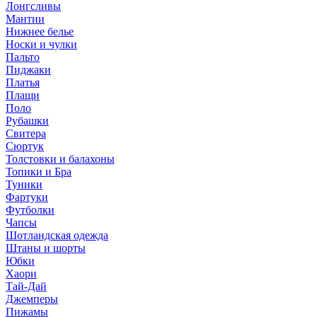
Лонгсливы
Мантии
Нижнее белье
Носки и чулки
Пальто
Пиджаки
Платья
Плащи
Поло
Рубашки
Свитера
Сюртук
Толстовки и балахоны
Топики и Бра
Туники
Фартуки
Футболки
Чапсы
Шотландская одежда
Штаны и шорты
Юбки
Хаори
Тай-Дай
Джемперы
Пижамы