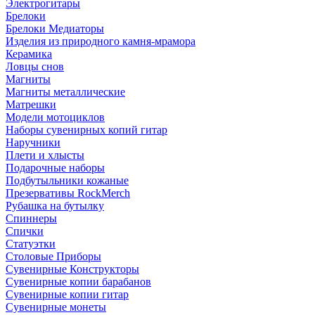
Электрогитары
Брелоки
Брелоки Медиаторы
Изделия из природного камня-мрамора
Керамика
Ловцы снов
Магниты
Магниты металлические
Матрешки
Модели мотоциклов
Наборы сувенирных копий гитар
Наручники
Плети и хлысты
Подарочные наборы
Подбутыльники кожаные
Презервативы RockMerch
Рубашка на бутылку
Спиннеры
Спички
Статуэтки
Столовые Приборы
Сувенирные Конструкторы
Сувенирные копии барабанов
Сувенирные копии гитар
Сувенирные монеты