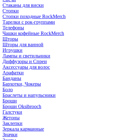
Стаканы для виски
Стопки
Стопки походные RockMerch
Тарелки с рок-группами
Телефоны
Чашки кофейные RockMerch
Шторы
Шторы для ванной
Игрушки
Лампы и светильники
Диффузоры и Спреи
Аксессуары для волос
Арафатки
Банданы
Бархотки, Чокеры
Боло
Браслеты и напульсники
Броши
Броши Oksibrooch
Галстуки
Жетоны
Заклепки
Зеркала карманные
Значки