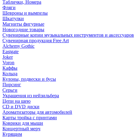
Таблички, Номера
Фляги
Шевроны и вымпелы
Шкатулки
Магниты фигурные
Новогодние товары
Сувенирные копии музыкальных инструментов и аксессуаров
Сувенирная продукция Free Art
Alchemy Gothic
Eastgate
Joker
Voron
Каффы
Кольца
Кулоны, подвески и бусы
Пирсинг
Серьги
Украшения из нейзильбера
Цепи на шею
CD и DVD диски
Ароматизаторы для автомобилей
Карты тройка с принтами
Коврики для мыши
Концертный мерч
Курящим