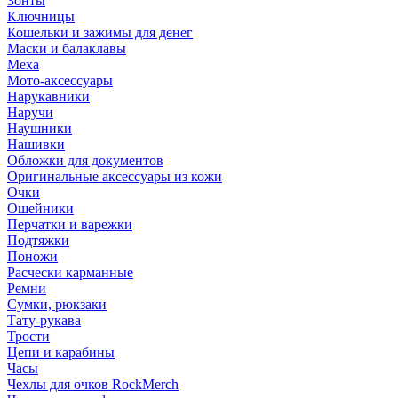
Зонты
Ключницы
Кошельки и зажимы для денег
Маски и балаклавы
Меха
Мото-аксессуары
Нарукавники
Наручи
Наушники
Нашивки
Обложки для документов
Оригинальные аксессуары из кожи
Очки
Ошейники
Перчатки и варежки
Подтяжки
Поножи
Расчески карманные
Ремни
Сумки, рюкзаки
Тату-рукава
Трости
Цепи и карабины
Часы
Чехлы для очков RockMerch