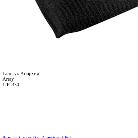
Галстук Анархия
Array
ГЛС330
Рюкзак Green Day American Idiot