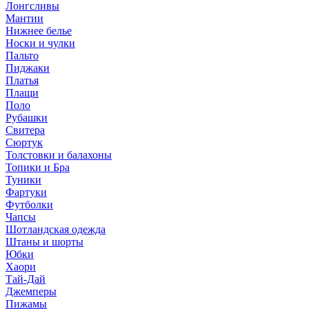
Лонгсливы
Мантии
Нижнее белье
Носки и чулки
Пальто
Пиджаки
Платья
Плащи
Поло
Рубашки
Свитера
Сюртук
Толстовки и балахоны
Топики и Бра
Туники
Фартуки
Футболки
Чапсы
Шотландская одежда
Штаны и шорты
Юбки
Хаори
Тай-Дай
Джемперы
Пижамы