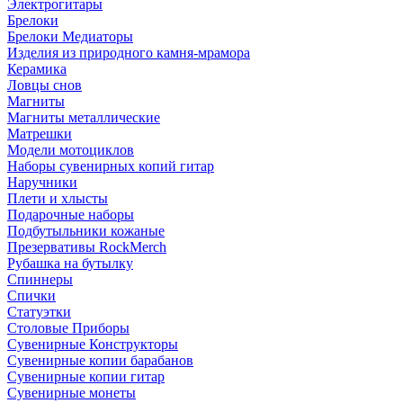
Электрогитары
Брелоки
Брелоки Медиаторы
Изделия из природного камня-мрамора
Керамика
Ловцы снов
Магниты
Магниты металлические
Матрешки
Модели мотоциклов
Наборы сувенирных копий гитар
Наручники
Плети и хлысты
Подарочные наборы
Подбутыльники кожаные
Презервативы RockMerch
Рубашка на бутылку
Спиннеры
Спички
Статуэтки
Столовые Приборы
Сувенирные Конструкторы
Сувенирные копии барабанов
Сувенирные копии гитар
Сувенирные монеты