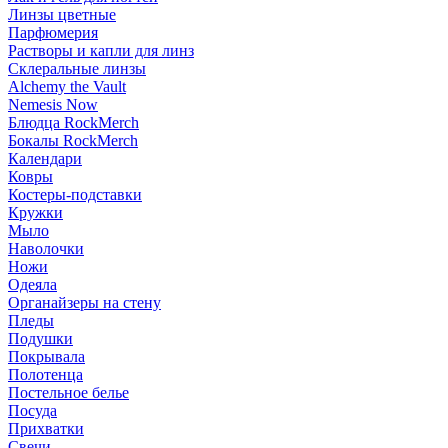
Линзы цветные
Парфюмерия
Растворы и капли для линз
Склеральные линзы
Alchemy the Vault
Nemesis Now
Блюдца RockMerch
Бокалы RockMerch
Календари
Ковры
Костеры-подставки
Кружки
Мыло
Наволочки
Ножи
Одеяла
Органайзеры на стену
Пледы
Подушки
Покрывала
Полотенца
Постельное белье
Посуда
Прихватки
Свечи