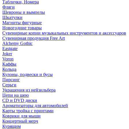
Таблички, Номера
Фляги
Шевроны и вымпелы
Шкатулки
Магниты фигурные
Новогодние товары
Сувенирные копии музыкальных инструментов и аксессуаров
Сувенирная продукция Free Art
Alchemy Gothic
Eastgate
Joker
Voron
Каффы
Кольца
Кулоны, подвески и бусы
Пирсинг
Серьги
Украшения из нейзильбера
Цепи на шею
CD и DVD диски
Ароматизаторы для автомобилей
Карты тройка с принтами
Коврики для мыши
Концертный мерч
Курящим