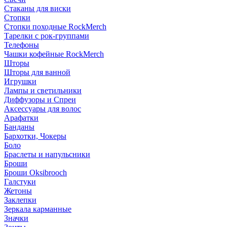
Стаканы для виски
Стопки
Стопки походные RockMerch
Тарелки с рок-группами
Телефоны
Чашки кофейные RockMerch
Шторы
Шторы для ванной
Игрушки
Лампы и светильники
Диффузоры и Спреи
Аксессуары для волос
Арафатки
Банданы
Бархотки, Чокеры
Боло
Браслеты и напульсники
Броши
Броши Oksibrooch
Галстуки
Жетоны
Заклепки
Зеркала карманные
Значки