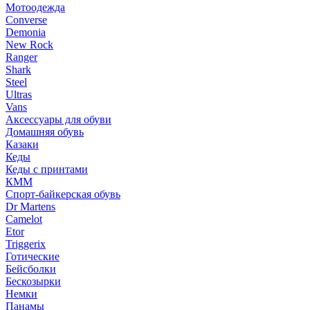
Мотоодежда
Converse
Demonia
New Rock
Ranger
Shark
Steel
Ultras
Vans
Аксессуары для обуви
Домашняя обувь
Казаки
Кеды
Кеды с принтами
КММ
Спорт-байкерская обувь
Dr Martens
Camelot
Etor
Triggerix
Готические
Бейсболки
Бескозырки
Немки
Панамы