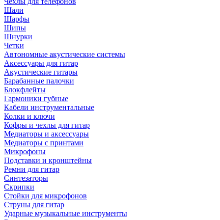
Чехлы для телефонов
Шали
Шарфы
Шипы
Шнурки
Четки
Автономные акустические системы
Аксессуары для гитар
Акустические гитары
Барабанные палочки
Блокфлейты
Гармоники губные
Кабели инструментальные
Колки и ключи
Кофры и чехлы для гитар
Медиаторы и аксессуары
Медиаторы с принтами
Микрофоны
Подставки и кронштейны
Ремни для гитар
Синтезаторы
Скрипки
Стойки для микрофонов
Струны для гитар
Ударные музыкальные инструменты