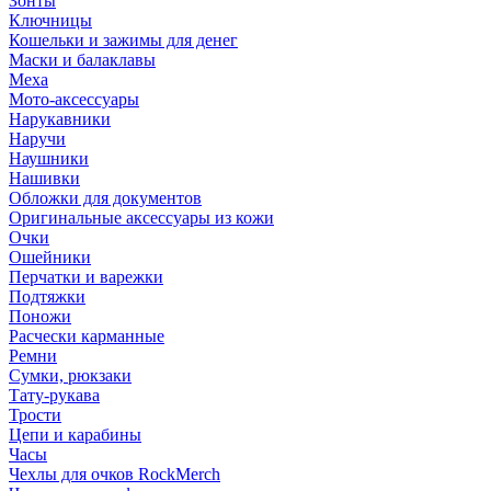
Зонты
Ключницы
Кошельки и зажимы для денег
Маски и балаклавы
Меха
Мото-аксессуары
Нарукавники
Наручи
Наушники
Нашивки
Обложки для документов
Оригинальные аксессуары из кожи
Очки
Ошейники
Перчатки и варежки
Подтяжки
Поножи
Расчески карманные
Ремни
Сумки, рюкзаки
Тату-рукава
Трости
Цепи и карабины
Часы
Чехлы для очков RockMerch