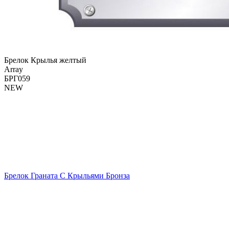
Брелок Крылья желтый
Array
БРГ059
NEW
Брелок Граната С Крыльями Бронза