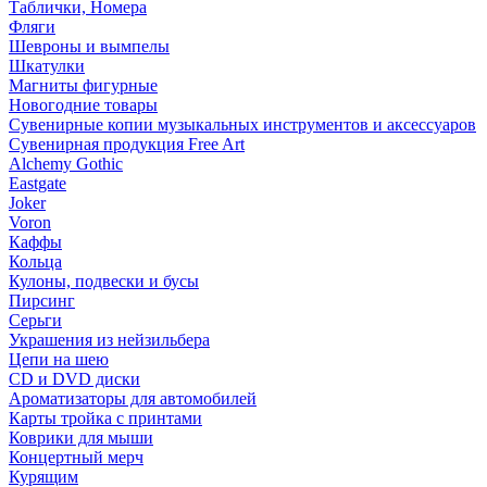
Таблички, Номера
Фляги
Шевроны и вымпелы
Шкатулки
Магниты фигурные
Новогодние товары
Сувенирные копии музыкальных инструментов и аксессуаров
Сувенирная продукция Free Art
Alchemy Gothic
Eastgate
Joker
Voron
Каффы
Кольца
Кулоны, подвески и бусы
Пирсинг
Серьги
Украшения из нейзильбера
Цепи на шею
CD и DVD диски
Ароматизаторы для автомобилей
Карты тройка с принтами
Коврики для мыши
Концертный мерч
Курящим