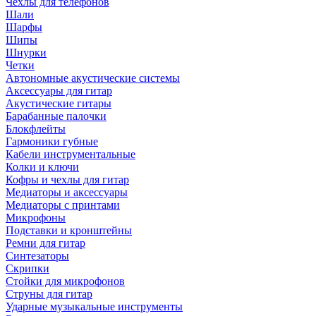
Чехлы для телефонов
Шали
Шарфы
Шипы
Шнурки
Четки
Автономные акустические системы
Аксессуары для гитар
Акустические гитары
Барабанные палочки
Блокфлейты
Гармоники губные
Кабели инструментальные
Колки и ключи
Кофры и чехлы для гитар
Медиаторы и аксессуары
Медиаторы с принтами
Микрофоны
Подставки и кронштейны
Ремни для гитар
Синтезаторы
Скрипки
Стойки для микрофонов
Струны для гитар
Ударные музыкальные инструменты