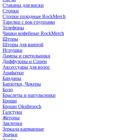
Стаканы для виски
Стопки
Стопки походные RockMerch
Тарелки с рок-группами
Телефоны
Чашки кофейные RockMerch
Шторы
Шторы для ванной
Игрушки
Лампы и светильники
Диффузоры и Спреи
Аксессуары для волос
Арафатки
Банданы
Бархотки, Чокеры
Боло
Браслеты и напульсники
Броши
Броши Oksibrooch
Галстуки
Жетоны
Заклепки
Зеркала карманные
Значки