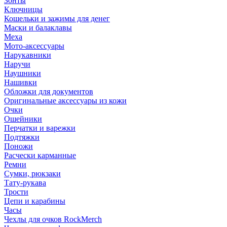
Зонты
Ключницы
Кошельки и зажимы для денег
Маски и балаклавы
Меха
Мото-аксессуары
Нарукавники
Наручи
Наушники
Нашивки
Обложки для документов
Оригинальные аксессуары из кожи
Очки
Ошейники
Перчатки и варежки
Подтяжки
Поножи
Расчески карманные
Ремни
Сумки, рюкзаки
Тату-рукава
Трости
Цепи и карабины
Часы
Чехлы для очков RockMerch