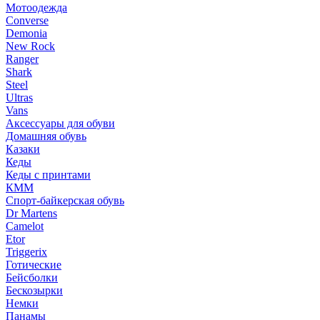
Мотоодежда
Converse
Demonia
New Rock
Ranger
Shark
Steel
Ultras
Vans
Аксессуары для обуви
Домашняя обувь
Казаки
Кеды
Кеды с принтами
КММ
Спорт-байкерская обувь
Dr Martens
Camelot
Etor
Triggerix
Готические
Бейсболки
Бескозырки
Немки
Панамы