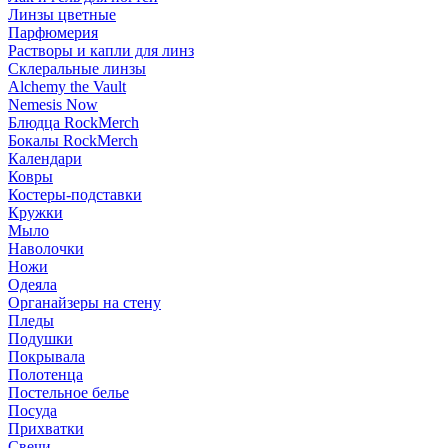
Линзы цветные
Парфюмерия
Растворы и капли для линз
Склеральные линзы
Alchemy the Vault
Nemesis Now
Блюдца RockMerch
Бокалы RockMerch
Календари
Ковры
Костеры-подставки
Кружки
Мыло
Наволочки
Ножи
Одеяла
Органайзеры на стену
Пледы
Подушки
Покрывала
Полотенца
Постельное белье
Посуда
Прихватки
Свечи