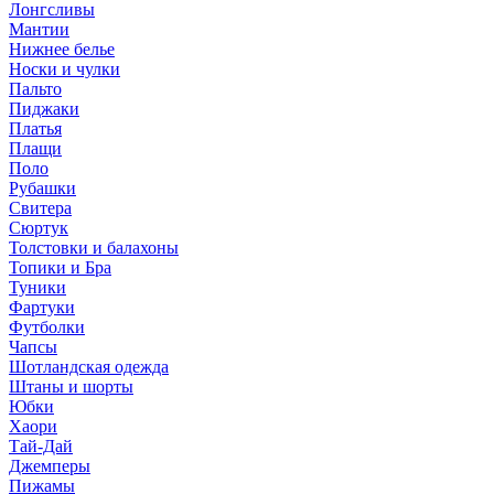
Лонгсливы
Мантии
Нижнее белье
Носки и чулки
Пальто
Пиджаки
Платья
Плащи
Поло
Рубашки
Свитера
Сюртук
Толстовки и балахоны
Топики и Бра
Туники
Фартуки
Футболки
Чапсы
Шотландская одежда
Штаны и шорты
Юбки
Хаори
Тай-Дай
Джемперы
Пижамы