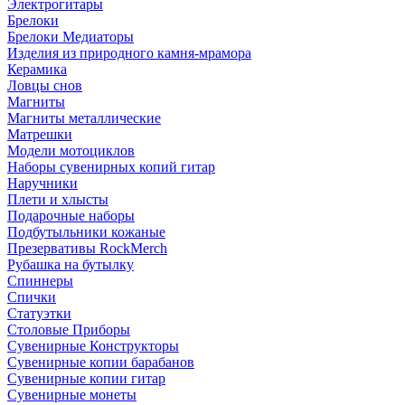
Электрогитары
Брелоки
Брелоки Медиаторы
Изделия из природного камня-мрамора
Керамика
Ловцы снов
Магниты
Магниты металлические
Матрешки
Модели мотоциклов
Наборы сувенирных копий гитар
Наручники
Плети и хлысты
Подарочные наборы
Подбутыльники кожаные
Презервативы RockMerch
Рубашка на бутылку
Спиннеры
Спички
Статуэтки
Столовые Приборы
Сувенирные Конструкторы
Сувенирные копии барабанов
Сувенирные копии гитар
Сувенирные монеты