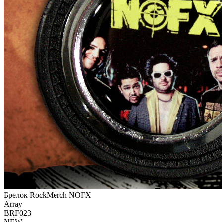
Брелок RockMerch NOFX
Array
BRF023
NEW