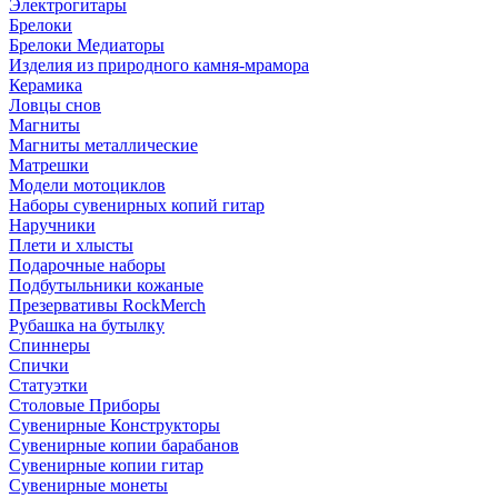
Электрогитары
Брелоки
Брелоки Медиаторы
Изделия из природного камня-мрамора
Керамика
Ловцы снов
Магниты
Магниты металлические
Матрешки
Модели мотоциклов
Наборы сувенирных копий гитар
Наручники
Плети и хлысты
Подарочные наборы
Подбутыльники кожаные
Презервативы RockMerch
Рубашка на бутылку
Спиннеры
Спички
Статуэтки
Столовые Приборы
Сувенирные Конструкторы
Сувенирные копии барабанов
Сувенирные копии гитар
Сувенирные монеты