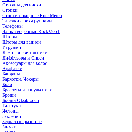
Стаканы для виски
Стопки
Стопки походные RockMerch
Тарелки с рок-группами
Телефоны
Чашки кофейные RockMerch
Шторы
Шторы для ванной
Игрушки
Лампы и светильники
Диффузоры и Спреи
Аксессуары для волос
Арафатки
Банданы
Бархотки, Чокеры
Боло
Браслеты и напульсники
Броши
Броши Oksibrooch
Галстуки
Жетоны
Заклепки
Зеркала карманные
Значки