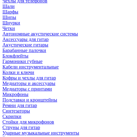
Чехлы для телефонов
Шали
Шарфы
Шипы
Шнурки
Четки
Автономные акустические системы
Аксессуары для гитар
Акустические гитары
Барабанные палочки
Блокфлейты
Гармоники губные
Кабели инструментальные
Колки и ключи
Кофры и чехлы для гитар
Медиаторы и аксессуары
Медиаторы с принтами
Микрофоны
Подставки и кронштейны
Ремни для гитар
Синтезаторы
Скрипки
Стойки для микрофонов
Струны для гитар
Ударные музыкальные инструменты