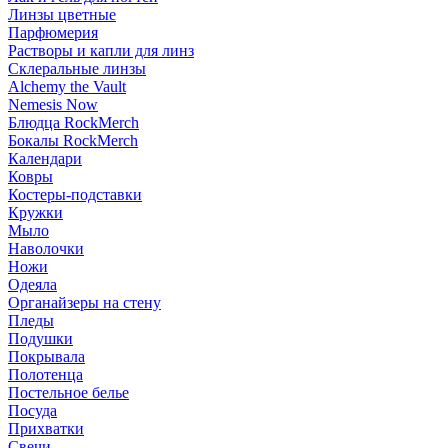
Линзы цветные
Парфюмерия
Растворы и капли для линз
Склеральные линзы
Alchemy the Vault
Nemesis Now
Блюдца RockMerch
Бокалы RockMerch
Календари
Ковры
Костеры-подставки
Кружки
Мыло
Наволочки
Ножи
Одеяла
Органайзеры на стену
Пледы
Подушки
Покрывала
Полотенца
Постельное белье
Посуда
Прихватки
Свечи