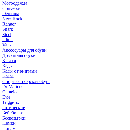
Мотоодежда
Converse
Demonia
New Rock
Ranger
Shark
Steel
Ultras
Vans
Аксессуары для обуви
Домашняя обувь
Казаки
Кеды
Кеды с принтами
КММ
Спорт-байкерская обувь
Dr Martens
Camelot
Etor
Triggerix
Готические
Бейсболки
Бескозырки
Немки
Панамы