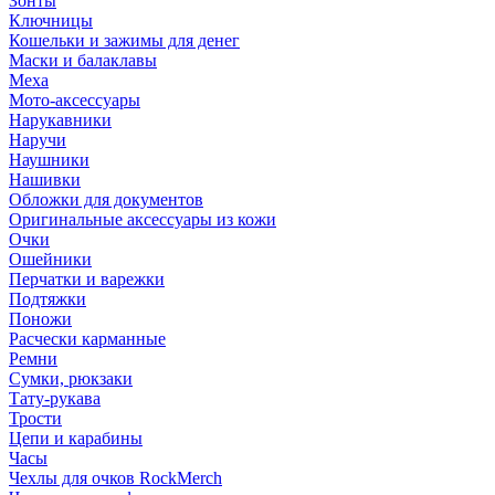
Зонты
Ключницы
Кошельки и зажимы для денег
Маски и балаклавы
Меха
Мото-аксессуары
Нарукавники
Наручи
Наушники
Нашивки
Обложки для документов
Оригинальные аксессуары из кожи
Очки
Ошейники
Перчатки и варежки
Подтяжки
Поножи
Расчески карманные
Ремни
Сумки, рюкзаки
Тату-рукава
Трости
Цепи и карабины
Часы
Чехлы для очков RockMerch