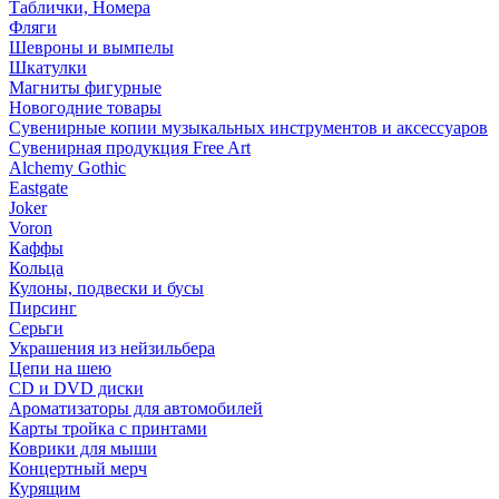
Таблички, Номера
Фляги
Шевроны и вымпелы
Шкатулки
Магниты фигурные
Новогодние товары
Сувенирные копии музыкальных инструментов и аксессуаров
Сувенирная продукция Free Art
Alchemy Gothic
Eastgate
Joker
Voron
Каффы
Кольца
Кулоны, подвески и бусы
Пирсинг
Серьги
Украшения из нейзильбера
Цепи на шею
CD и DVD диски
Ароматизаторы для автомобилей
Карты тройка с принтами
Коврики для мыши
Концертный мерч
Курящим