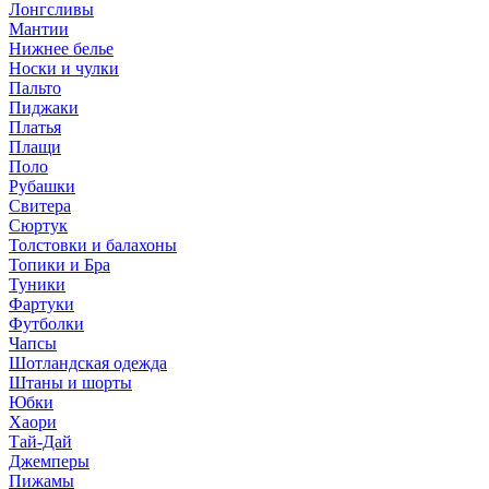
Лонгсливы
Мантии
Нижнее белье
Носки и чулки
Пальто
Пиджаки
Платья
Плащи
Поло
Рубашки
Свитера
Сюртук
Толстовки и балахоны
Топики и Бра
Туники
Фартуки
Футболки
Чапсы
Шотландская одежда
Штаны и шорты
Юбки
Хаори
Тай-Дай
Джемперы
Пижамы