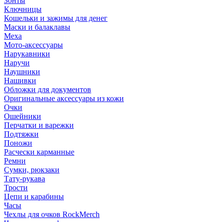
Зонты
Ключницы
Кошельки и зажимы для денег
Маски и балаклавы
Меха
Мото-аксессуары
Нарукавники
Наручи
Наушники
Нашивки
Обложки для документов
Оригинальные аксессуары из кожи
Очки
Ошейники
Перчатки и варежки
Подтяжки
Поножи
Расчески карманные
Ремни
Сумки, рюкзаки
Тату-рукава
Трости
Цепи и карабины
Часы
Чехлы для очков RockMerch