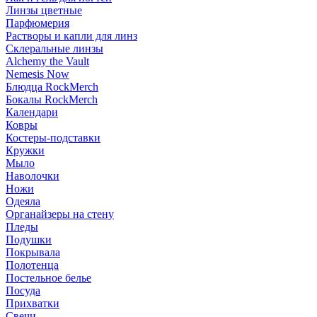
Линзы цветные
Парфюмерия
Растворы и капли для линз
Склеральные линзы
Alchemy the Vault
Nemesis Now
Блюдца RockMerch
Бокалы RockMerch
Календари
Ковры
Костеры-подставки
Кружки
Мыло
Наволочки
Ножи
Одеяла
Органайзеры на стену
Пледы
Подушки
Покрывала
Полотенца
Постельное белье
Посуда
Прихватки
Свечи