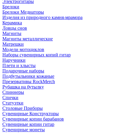
Электрогитары
Брелоки
Брелоки Медиаторы
Изделия из природного камня-мрамора
Керамика
Ловцы снов
Магниты
Магниты металлические
Матрешки
Модели мотоциклов
Наборы сувенирных копий гитар
Наручники
Плети и хлысты
Подарочные наборы
Подбутыльники кожаные
Презервативы RockMerch
Рубашка на бутылку
Спиннеры
Спички
Статуэтки
Столовые Приборы
Сувенирные Конструкторы
Сувенирные копии барабанов
Сувенирные копии гитар
Сувенирные монеты