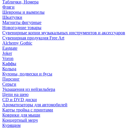
Таблички, Номера
Фляги
Шевроны и вымпелы
Шкатулки
Магниты фигурные
Новогодние товары
Сувенирные копии музыкальных инструментов и аксессуаров
Сувенирная продукция Free Art
Alchemy Gothic
Eastgate
Joker
Voron
Каффы
Кольца
Кулоны, подвески и бусы
Пирсинг
Серьги
Украшения из нейзильбера
Цепи на шею
CD и DVD диски
Ароматизаторы для автомобилей
Карты тройка с принтами
Коврики для мыши
Концертный мерч
Курящим