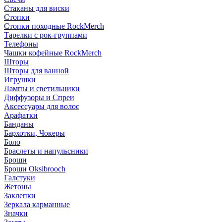
Стаканы для виски
Стопки
Стопки походные RockMerch
Тарелки с рок-группами
Телефоны
Чашки кофейные RockMerch
Шторы
Шторы для ванной
Игрушки
Лампы и светильники
Диффузоры и Спреи
Аксессуары для волос
Арафатки
Банданы
Бархотки, Чокеры
Боло
Браслеты и напульсники
Броши
Броши Oksibrooch
Галстуки
Жетоны
Заклепки
Зеркала карманные
Значки