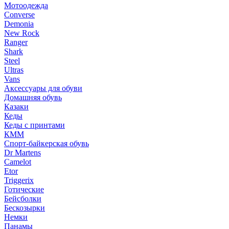
Мотоодежда
Converse
Demonia
New Rock
Ranger
Shark
Steel
Ultras
Vans
Аксессуары для обуви
Домашняя обувь
Казаки
Кеды
Кеды с принтами
КММ
Спорт-байкерская обувь
Dr Martens
Camelot
Etor
Triggerix
Готические
Бейсболки
Бескозырки
Немки
Панамы