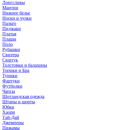
Лонгсливы
Мантии
Нижнее белье
Носки и чулки
Пальто
Пиджаки
Платья
Плащи
Поло
Рубашки
Свитера
Сюртук
Толстовки и балахоны
Топики и Бра
Туники
Фартуки
Футболки
Чапсы
Шотландская одежда
Штаны и шорты
Юбки
Хаори
Тай-Дай
Джемперы
Пижамы