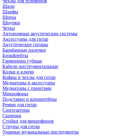
Чехлы для телефонов
Шали
Шарфы
Шипы
Шнурки
Четки
Автономные акустические системы
Аксессуары для гитар
Акустические гитары
Барабанные палочки
Блокфлейты
Гармоники губные
Кабели инструментальные
Колки и ключи
Кофры и чехлы для гитар
Медиаторы и аксессуары
Медиаторы с принтами
Микрофоны
Подставки и кронштейны
Ремни для гитар
Синтезаторы
Скрипки
Стойки для микрофонов
Струны для гитар
Ударные музыкальные инструменты