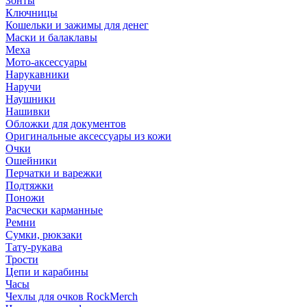
Зонты
Ключницы
Кошельки и зажимы для денег
Маски и балаклавы
Меха
Мото-аксессуары
Нарукавники
Наручи
Наушники
Нашивки
Обложки для документов
Оригинальные аксессуары из кожи
Очки
Ошейники
Перчатки и варежки
Подтяжки
Поножи
Расчески карманные
Ремни
Сумки, рюкзаки
Тату-рукава
Трости
Цепи и карабины
Часы
Чехлы для очков RockMerch