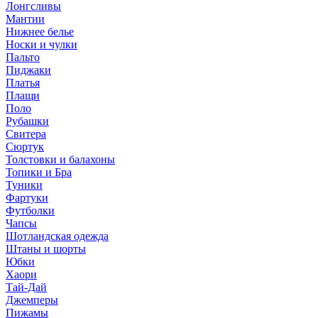
Лонгсливы
Мантии
Нижнее белье
Носки и чулки
Пальто
Пиджаки
Платья
Плащи
Поло
Рубашки
Свитера
Сюртук
Толстовки и балахоны
Топики и Бра
Туники
Фартуки
Футболки
Чапсы
Шотландская одежда
Штаны и шорты
Юбки
Хаори
Тай-Дай
Джемперы
Пижамы