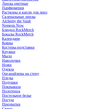
Линзы цветные
Парфюмерия
Растворы и капли для линз
Склеральные линзы
Alchemy the Vault
Nemesis Now
Блюдца RockMerch
Бокалы RockMerch
Календари
Ковры
Костеры-подставки
Кружки
Мыло
Наволочки
Ножи
Одеяла
Органайзеры на стену
Пледы
Подушки
Покрывала
Полотенца
Постельное белье
Посуда
Прихватки
Свечи