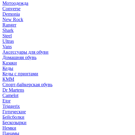
Мотоодежда
Converse
Demonia
New Rock
Ranger
Shark
Steel
Ultras
Vans
Аксессуары для обуви
Домашняя обувь
Казаки
Кеды
Кеды с принтами
КММ
Спорт-байкерская обувь
Dr Martens
Camelot
Etor
Triggerix
Готические
Бейсболки
Бескозырки
Немки
Панамы