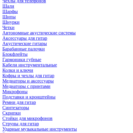
Чехлы для телефонов
Шали
Шарфы
Шипы
Шнурки
Четки
Автономные акустические системы
Аксессуары для гитар
Акустические гитары
Барабанные палочки
Блокфлейты
Гармоники губные
Кабели инструментальные
Колки и ключи
Кофры и чехлы для гитар
Медиаторы и аксессуары
Медиаторы с принтами
Микрофоны
Подставки и кронштейны
Ремни для гитар
Синтезаторы
Скрипки
Стойки для микрофонов
Струны для гитар
Ударные музыкальные инструменты