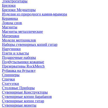
Электрогитары
Брелоки
Брелоки Медиаторы
Изделия из природного камня-мрамора
Керамика
Ловцы снов
Магниты
Магниты металлические
Матрешки
Модели мотоциклов
Наборы сувенирных копий гитар
Наручники
Плети и хлысты
Подарочные наборы
Подбутыльники кожаные
Презервативы RockMerch
Рубашка на бутылку
Спиннеры
Спички
Статуэтки
Столовые Приборы
Сувенирные Конструкторы
Сувенирные копии барабанов
Сувенирные копии гитар
Сувенирные монеты