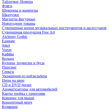
Таблички, Номера
Фляги
Шевроны и вымпелы
Шкатулки
Магниты фигурные
Новогодние товары
Сувенирные копии музыкальных инструментов и аксессуаров
Сувенирная продукция Free Art
Alchemy Gothic
Eastgate
Joker
Voron
Каффы
Кольца
Кулоны, подвески и бусы
Пирсинг
Серьги
Украшения из нейзильбера
Цепи на шею
CD и DVD диски
Ароматизаторы для автомобилей
Карты тройка с принтами
Коврики для мыши
Концертный мерч
Курящим