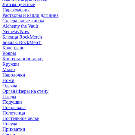
Линзы цветные
Парфюмерия
Растворы и капли для линз
Склеральные линзы
Alchemy the Vault
Nemesis Now
Блюдца RockMerch
Бокалы RockMerch
Календари
Ковры
Костеры-подставки
Кружки
Мыло
Наволочки
Ножи
Одеяла
Органайзеры на стену
Пледы
Подушки
Покрывала
Полотенца
Постельное белье
Посуда
Прихватки
Свечи