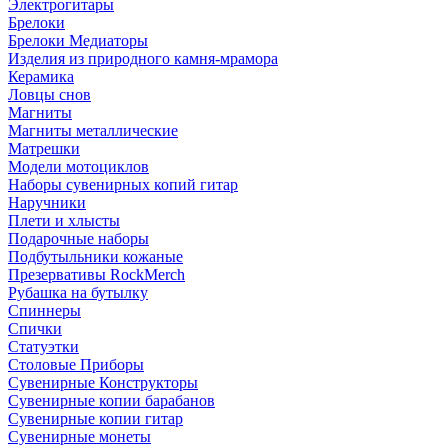
Электрогитары
Брелоки
Брелоки Медиаторы
Изделия из природного камня-мрамора
Керамика
Ловцы снов
Магниты
Магниты металлические
Матрешки
Модели мотоциклов
Наборы сувенирных копий гитар
Наручники
Плети и хлысты
Подарочные наборы
Подбутыльники кожаные
Презервативы RockMerch
Рубашка на бутылку
Спиннеры
Спички
Статуэтки
Столовые Приборы
Сувенирные Конструкторы
Сувенирные копии барабанов
Сувенирные копии гитар
Сувенирные монеты