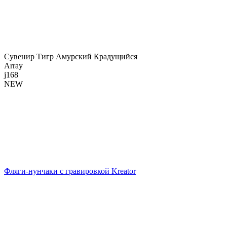
Сувенир Тигр Амурский Крадущийся
Array
j168
NEW
Фляги-нунчаки с гравировкой Kreator