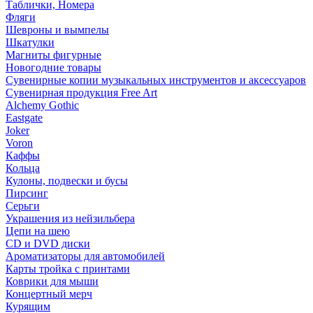
Таблички, Номера
Фляги
Шевроны и вымпелы
Шкатулки
Магниты фигурные
Новогодние товары
Сувенирные копии музыкальных инструментов и аксессуаров
Сувенирная продукция Free Art
Alchemy Gothic
Eastgate
Joker
Voron
Каффы
Кольца
Кулоны, подвески и бусы
Пирсинг
Серьги
Украшения из нейзильбера
Цепи на шею
CD и DVD диски
Ароматизаторы для автомобилей
Карты тройка с принтами
Коврики для мыши
Концертный мерч
Курящим