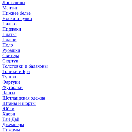
Лонгсливы
Мантии
Нижнее белье
Носки и чулки
Пальто
Пиджаки
Платья
Плащи
Поло
Рубашки
Свитера
Сюртук
Толстовки и балахоны
Топики и Бра
Туники
Фартуки
Футболки
Чапсы
Шотландская одежда
Штаны и шорты
Юбки
Хаори
Тай-Дай
Джемперы
Пижамы