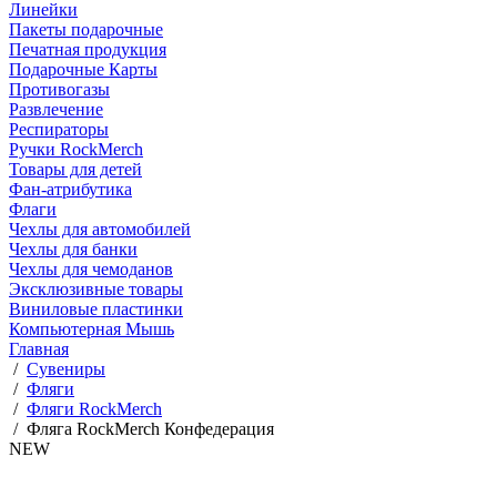
Линейки
Пакеты подарочные
Печатная продукция
Подарочные Карты
Противогазы
Развлечение
Респираторы
Ручки RockMerch
Товары для детей
Фан-атрибутика
Флаги
Чехлы для автомобилей
Чехлы для банки
Чехлы для чемоданов
Эксклюзивные товары
Виниловые пластинки
Компьютерная Мышь
Главная
/
Сувениры
/
Фляги
/
Фляги RockMerch
/
Фляга RockMerch Конфедерация
NEW