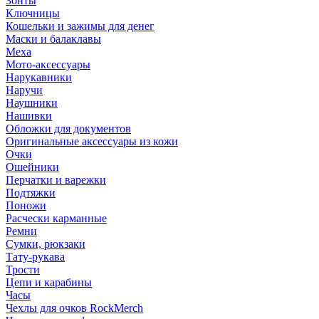
Зонты
Ключницы
Кошельки и зажимы для денег
Маски и балаклавы
Меха
Мото-аксессуары
Нарукавники
Наручи
Наушники
Нашивки
Обложки для документов
Оригинальные аксессуары из кожи
Очки
Ошейники
Перчатки и варежки
Подтяжки
Поножи
Расчески карманные
Ремни
Сумки, рюкзаки
Тату-рукава
Трости
Цепи и карабины
Часы
Чехлы для очков RockMerch