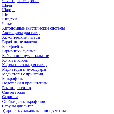
Чехлы для телефонов
Шали
Шарфы
Шипы
Шнурки
Четки
Автономные акустические системы
Аксессуары для гитар
Акустические гитары
Барабанные палочки
Блокфлейты
Гармоники губные
Кабели инструментальные
Колки и ключи
Кофры и чехлы для гитар
Медиаторы и аксессуары
Медиаторы с принтами
Микрофоны
Подставки и кронштейны
Ремни для гитар
Синтезаторы
Скрипки
Стойки для микрофонов
Струны для гитар
Ударные музыкальные инструменты