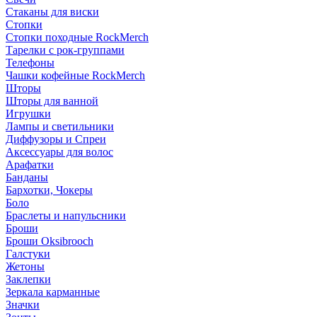
Стаканы для виски
Стопки
Стопки походные RockMerch
Тарелки с рок-группами
Телефоны
Чашки кофейные RockMerch
Шторы
Шторы для ванной
Игрушки
Лампы и светильники
Диффузоры и Спреи
Аксессуары для волос
Арафатки
Банданы
Бархотки, Чокеры
Боло
Браслеты и напульсники
Броши
Броши Oksibrooch
Галстуки
Жетоны
Заклепки
Зеркала карманные
Значки