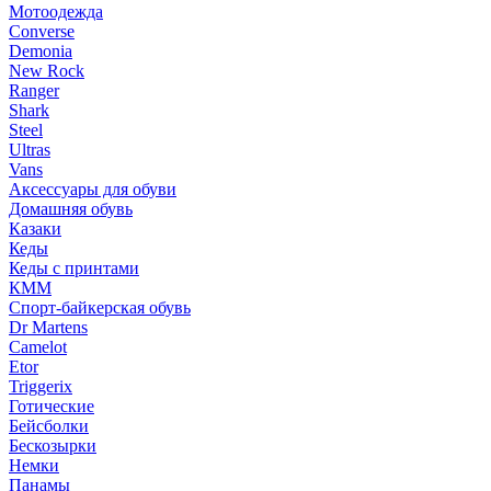
Мотоодежда
Converse
Demonia
New Rock
Ranger
Shark
Steel
Ultras
Vans
Аксессуары для обуви
Домашняя обувь
Казаки
Кеды
Кеды с принтами
КММ
Спорт-байкерская обувь
Dr Martens
Camelot
Etor
Triggerix
Готические
Бейсболки
Бескозырки
Немки
Панамы