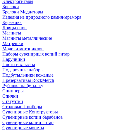
Электрогитары
Брелоки
Брелоки Медиаторы
Изделия из природного камня-мрамора
Керамика
Ловцы снов
Магниты
Магниты металлические
Матрешки
Модели мотоциклов
Наборы сувенирных копий гитар
Наручники
Плети и хлысты
Подарочные наборы
Подбутыльники кожаные
Презервативы RockMerch
Рубашка на бутылку
Спиннеры
Спички
Статуэтки
Столовые Приборы
Сувенирные Конструкторы
Сувенирные копии барабанов
Сувенирные копии гитар
Сувенирные монеты