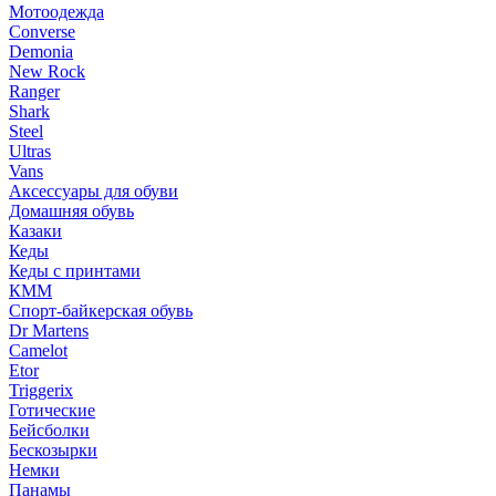
Мотоодежда
Converse
Demonia
New Rock
Ranger
Shark
Steel
Ultras
Vans
Аксессуары для обуви
Домашняя обувь
Казаки
Кеды
Кеды с принтами
КММ
Спорт-байкерская обувь
Dr Martens
Camelot
Etor
Triggerix
Готические
Бейсболки
Бескозырки
Немки
Панамы