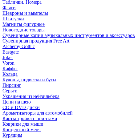
Таблички, Номера
Фляги
Шевроны и вымпелы
Шкатулки
Магниты фигурные
Новогодние товары
Сувенирные копии музыкальных инструментов и аксессуаров
Сувенирная продукция Free Art
Alchemy Gothic
Eastgate
Joker
Voron
Каффы
Кольца
Кулоны, подвески и бусы
Пирсинг
Серьги
Украшения из нейзильбера
Цепи на шею
CD и DVD диски
Ароматизаторы для автомобилей
Карты тройка с принтами
Коврики для мыши
Концертный мерч
Курящим