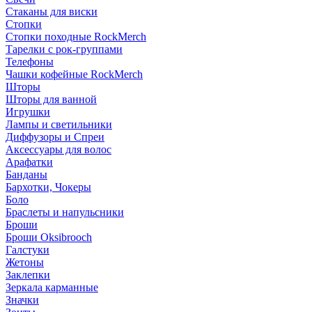
Стаканы для виски
Стопки
Стопки походные RockMerch
Тарелки с рок-группами
Телефоны
Чашки кофейные RockMerch
Шторы
Шторы для ванной
Игрушки
Лампы и светильники
Диффузоры и Спреи
Аксессуары для волос
Арафатки
Банданы
Бархотки, Чокеры
Боло
Браслеты и напульсники
Броши
Броши Oksibrooch
Галстуки
Жетоны
Заклепки
Зеркала карманные
Значки