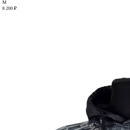
M
8 200 ₽