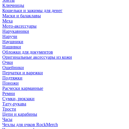
Зонты
Ключницы
Кошельки и зажимы для денег
Маски и балаклавы
Меха
Мото-аксессуары
Нарукавники
Наручи
Наушники
Нашивки
Обложки для документов
Оригинальные аксессуары из кожи
Очки
Ошейники
Перчатки и варежки
Подтяжки
Поножи
Расчески карманные
Ремни
Сумки, рюкзаки
Тату-рукава
Трости
Цепи и карабины
Часы
Чехлы для очков RockMerch