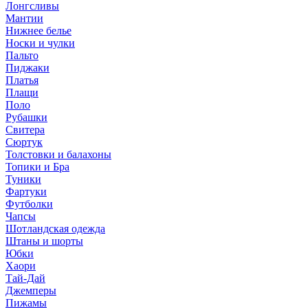
Лонгсливы
Мантии
Нижнее белье
Носки и чулки
Пальто
Пиджаки
Платья
Плащи
Поло
Рубашки
Свитера
Сюртук
Толстовки и балахоны
Топики и Бра
Туники
Фартуки
Футболки
Чапсы
Шотландская одежда
Штаны и шорты
Юбки
Хаори
Тай-Дай
Джемперы
Пижамы