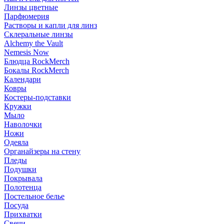
Линзы цветные
Парфюмерия
Растворы и капли для линз
Склеральные линзы
Alchemy the Vault
Nemesis Now
Блюдца RockMerch
Бокалы RockMerch
Календари
Ковры
Костеры-подставки
Кружки
Мыло
Наволочки
Ножи
Одеяла
Органайзеры на стену
Пледы
Подушки
Покрывала
Полотенца
Постельное белье
Посуда
Прихватки
Свечи