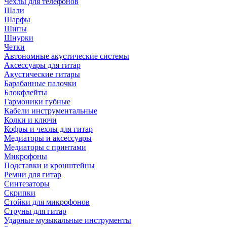
Чехлы для телефонов
Шали
Шарфы
Шипы
Шнурки
Четки
Автономные акустические системы
Аксессуары для гитар
Акустические гитары
Барабанные палочки
Блокфлейты
Гармоники губные
Кабели инструментальные
Колки и ключи
Кофры и чехлы для гитар
Медиаторы и аксессуары
Медиаторы с принтами
Микрофоны
Подставки и кронштейны
Ремни для гитар
Синтезаторы
Скрипки
Стойки для микрофонов
Струны для гитар
Ударные музыкальные инструменты