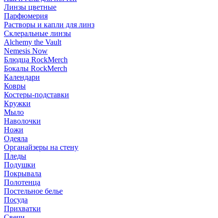
Линзы цветные
Парфюмерия
Растворы и капли для линз
Склеральные линзы
Alchemy the Vault
Nemesis Now
Блюдца RockMerch
Бокалы RockMerch
Календари
Ковры
Костеры-подставки
Кружки
Мыло
Наволочки
Ножи
Одеяла
Органайзеры на стену
Пледы
Подушки
Покрывала
Полотенца
Постельное белье
Посуда
Прихватки
Свечи