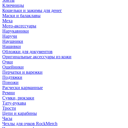
Зонты
Ключницы
Кошельки и зажимы для денег
Маски и балаклавы
Меха
Мото-аксессуары
Нарукавники
Наручи
Наушники
Нашивки
Обложки для документов
Оригинальные аксессуары из кожи
Очки
Ошейники
Перчатки и варежки
Подтяжки
Поножи
Расчески карманные
Ремни
Сумки, рюкзаки
Тату-рукава
Трости
Цепи и карабины
Часы
Чехлы для очков RockMerch