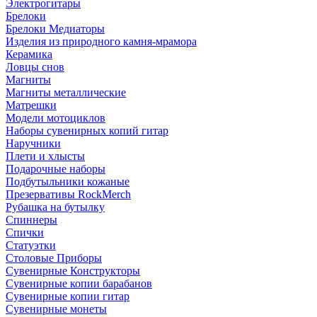
Электрогитары
Брелоки
Брелоки Медиаторы
Изделия из природного камня-мрамора
Керамика
Ловцы снов
Магниты
Магниты металлические
Матрешки
Модели мотоциклов
Наборы сувенирных копий гитар
Наручники
Плети и хлысты
Подарочные наборы
Подбутыльники кожаные
Презервативы RockMerch
Рубашка на бутылку
Спиннеры
Спички
Статуэтки
Столовые Приборы
Сувенирные Конструкторы
Сувенирные копии барабанов
Сувенирные копии гитар
Сувенирные монеты