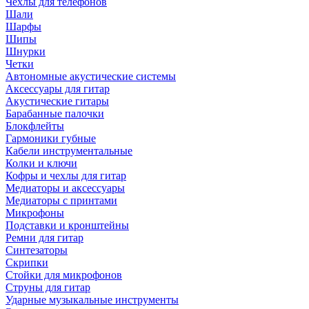
Чехлы для телефонов
Шали
Шарфы
Шипы
Шнурки
Четки
Автономные акустические системы
Аксессуары для гитар
Акустические гитары
Барабанные палочки
Блокфлейты
Гармоники губные
Кабели инструментальные
Колки и ключи
Кофры и чехлы для гитар
Медиаторы и аксессуары
Медиаторы с принтами
Микрофоны
Подставки и кронштейны
Ремни для гитар
Синтезаторы
Скрипки
Стойки для микрофонов
Струны для гитар
Ударные музыкальные инструменты