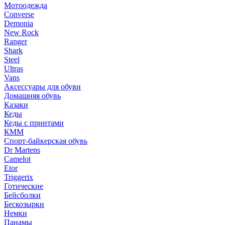
Мотоодежда
Converse
Demonia
New Rock
Ranger
Shark
Steel
Ultras
Vans
Аксессуары для обуви
Домашняя обувь
Казаки
Кеды
Кеды с принтами
КММ
Спорт-байкерская обувь
Dr Martens
Camelot
Etor
Triggerix
Готические
Бейсболки
Бескозырки
Немки
Панамы