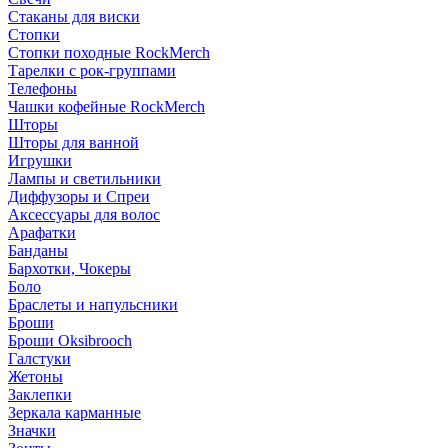
Стаканы для виски
Стопки
Стопки походные RockMerch
Тарелки с рок-группами
Телефоны
Чашки кофейные RockMerch
Шторы
Шторы для ванной
Игрушки
Лампы и светильники
Диффузоры и Спреи
Аксессуары для волос
Арафатки
Банданы
Бархотки, Чокеры
Боло
Браслеты и напульсники
Броши
Броши Oksibrooch
Галстуки
Жетоны
Заклепки
Зеркала карманные
Значки