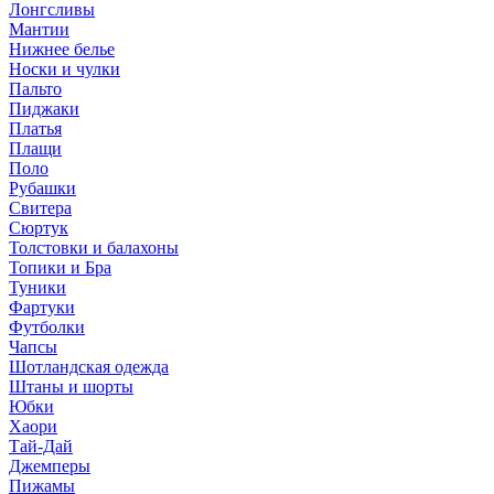
Лонгсливы
Мантии
Нижнее белье
Носки и чулки
Пальто
Пиджаки
Платья
Плащи
Поло
Рубашки
Свитера
Сюртук
Толстовки и балахоны
Топики и Бра
Туники
Фартуки
Футболки
Чапсы
Шотландская одежда
Штаны и шорты
Юбки
Хаори
Тай-Дай
Джемперы
Пижамы