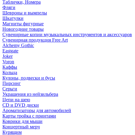
Таблички, Номера
Фляги
Шевроны и вымпелы
Шкатулки
Магниты фигурные
Новогодние товары
Сувенирные копии музыкальных инструментов и аксессуаров
Сувенирная продукция Free Art
Alchemy Gothic
Eastgate
Joker
Voron
Каффы
Кольца
Кулоны, подвески и бусы
Пирсинг
Серьги
Украшения из нейзильбера
Цепи на шею
CD и DVD диски
Ароматизаторы для автомобилей
Карты тройка с принтами
Коврики для мыши
Концертный мерч
Курящим