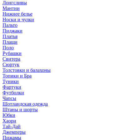
Лонгсливы
Мантии
Нижнее белье
Носки и чулки
Пальто
Пиджаки
Платья
Плащи
Поло
Рубашки
Свитера
Сюртук
Толстовки и балахоны
Топики и Бра
Туники
Фартуки
Футболки
Чапсы
Шотландская одежда
Штаны и шорты
Юбки
Хаори
Тай-Дай
Джемперы
Пижамы