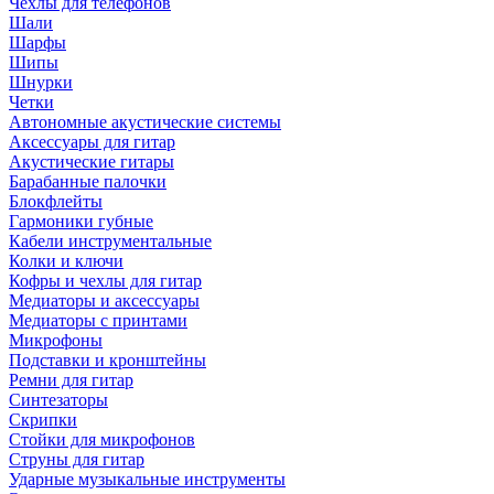
Чехлы для телефонов
Шали
Шарфы
Шипы
Шнурки
Четки
Автономные акустические системы
Аксессуары для гитар
Акустические гитары
Барабанные палочки
Блокфлейты
Гармоники губные
Кабели инструментальные
Колки и ключи
Кофры и чехлы для гитар
Медиаторы и аксессуары
Медиаторы с принтами
Микрофоны
Подставки и кронштейны
Ремни для гитар
Синтезаторы
Скрипки
Стойки для микрофонов
Струны для гитар
Ударные музыкальные инструменты