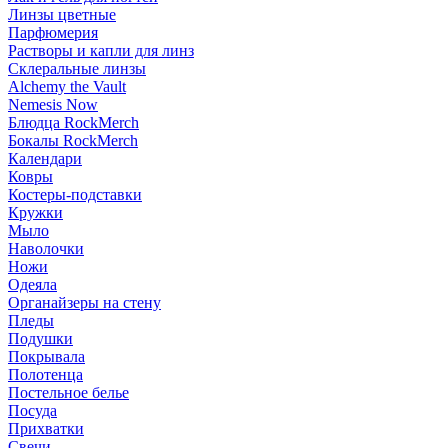
Линзы цветные
Парфюмерия
Растворы и капли для линз
Склеральные линзы
Alchemy the Vault
Nemesis Now
Блюдца RockMerch
Бокалы RockMerch
Календари
Ковры
Костеры-подставки
Кружки
Мыло
Наволочки
Ножи
Одеяла
Органайзеры на стену
Пледы
Подушки
Покрывала
Полотенца
Постельное белье
Посуда
Прихватки
Свечи