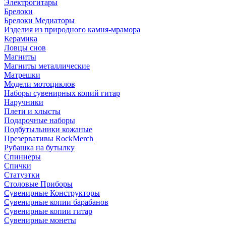
Электрогитары
Брелоки
Брелоки Медиаторы
Изделия из природного камня-мрамора
Керамика
Ловцы снов
Магниты
Магниты металлические
Матрешки
Модели мотоциклов
Наборы сувенирных копий гитар
Наручники
Плети и хлысты
Подарочные наборы
Подбутыльники кожаные
Презервативы RockMerch
Рубашка на бутылку
Спиннеры
Спички
Статуэтки
Столовые Приборы
Сувенирные Конструкторы
Сувенирные копии барабанов
Сувенирные копии гитар
Сувенирные монеты