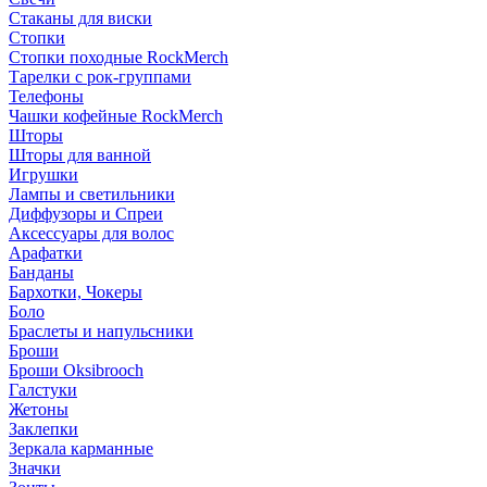
Стаканы для виски
Стопки
Стопки походные RockMerch
Тарелки с рок-группами
Телефоны
Чашки кофейные RockMerch
Шторы
Шторы для ванной
Игрушки
Лампы и светильники
Диффузоры и Спреи
Аксессуары для волос
Арафатки
Банданы
Бархотки, Чокеры
Боло
Браслеты и напульсники
Броши
Броши Oksibrooch
Галстуки
Жетоны
Заклепки
Зеркала карманные
Значки