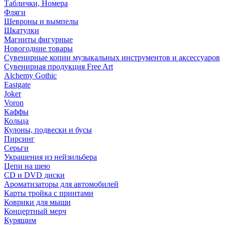
Таблички, Номера
Фляги
Шевроны и вымпелы
Шкатулки
Магниты фигурные
Новогодние товары
Сувенирные копии музыкальных инструментов и аксессуаров
Сувенирная продукция Free Art
Alchemy Gothic
Eastgate
Joker
Voron
Каффы
Кольца
Кулоны, подвески и бусы
Пирсинг
Серьги
Украшения из нейзильбера
Цепи на шею
CD и DVD диски
Ароматизаторы для автомобилей
Карты тройка с принтами
Коврики для мыши
Концертный мерч
Курящим