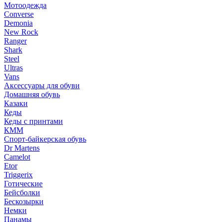
Мотоодежда
Converse
Demonia
New Rock
Ranger
Shark
Steel
Ultras
Vans
Аксессуары для обуви
Домашняя обувь
Казаки
Кеды
Кеды с принтами
КММ
Спорт-байкерская обувь
Dr Martens
Camelot
Etor
Triggerix
Готические
Бейсболки
Бескозырки
Немки
Панамы