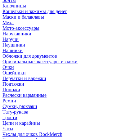
Зонты
Ключницы
Кошельки и зажимы для денег
Маски и балаклавы
Меха
Мото-аксессуары
Нарукавники
Наручи
Наушники
Нашивки
Обложки для документов
Оригинальные аксессуары из кожи
Очки
Ошейники
Перчатки и варежки
Подтяжки
Поножи
Расчески карманные
Ремни
Сумки, рюкзаки
Тату-рукава
Трости
Цепи и карабины
Часы
Чехлы для очков RockMerch