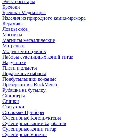
Электрогитары
Брелоки
Брелоки Медиаторы
Изделия из природного камня-мрамора
Керамика
Ловцы снов
Магниты
Магниты металлические
Матрешки
Модели мотоциклов
Наборы сувенирных копий гитар
Наручники
Плети и хлысты
Подарочные наборы
Подбутыльники кожаные
Презервативы RockMerch
Рубашка на бутылку
Спиннеры
Спички
Статуэтки
Столовые Приборы
Сувенирные Конструкторы
Сувенирные копии барабанов
Сувенирные копии гитар
Сувенирные монеты