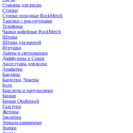
Стаканы для виски
Стопки
Стопки походные RockMerch
Тарелки с рок-группами
Телефоны
Чашки кофейные RockMerch
Шторы
Шторы для ванной
Игрушки
Лампы и светильники
Диффузоры и Спреи
Аксессуары для волос
Арафатки
Банданы
Бархотки, Чокеры
Боло
Браслеты и напульсники
Броши
Броши Oksibrooch
Галстуки
Жетоны
Заклепки
Зеркала карманные
Значки