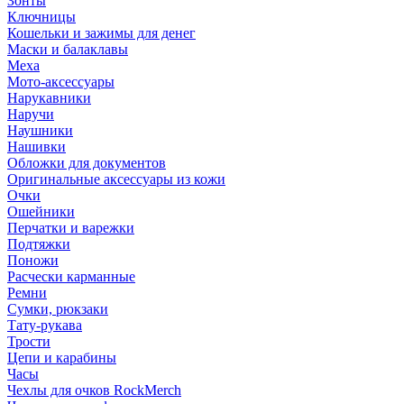
Зонты
Ключницы
Кошельки и зажимы для денег
Маски и балаклавы
Меха
Мото-аксессуары
Нарукавники
Наручи
Наушники
Нашивки
Обложки для документов
Оригинальные аксессуары из кожи
Очки
Ошейники
Перчатки и варежки
Подтяжки
Поножи
Расчески карманные
Ремни
Сумки, рюкзаки
Тату-рукава
Трости
Цепи и карабины
Часы
Чехлы для очков RockMerch