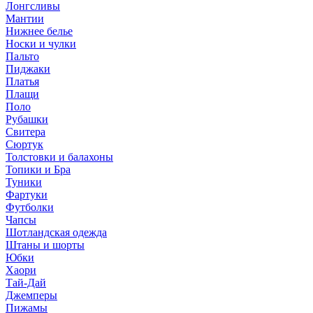
Лонгсливы
Мантии
Нижнее белье
Носки и чулки
Пальто
Пиджаки
Платья
Плащи
Поло
Рубашки
Свитера
Сюртук
Толстовки и балахоны
Топики и Бра
Туники
Фартуки
Футболки
Чапсы
Шотландская одежда
Штаны и шорты
Юбки
Хаори
Тай-Дай
Джемперы
Пижамы