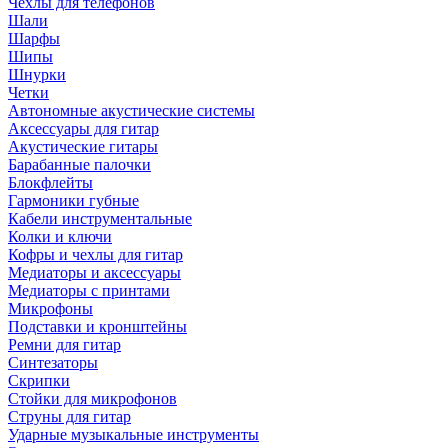
Чехлы для телефонов
Шали
Шарфы
Шипы
Шнурки
Четки
Автономные акустические системы
Аксессуары для гитар
Акустические гитары
Барабанные палочки
Блокфлейты
Гармоники губные
Кабели инструментальные
Колки и ключи
Кофры и чехлы для гитар
Медиаторы и аксессуары
Медиаторы с принтами
Микрофоны
Подставки и кронштейны
Ремни для гитар
Синтезаторы
Скрипки
Стойки для микрофонов
Струны для гитар
Ударные музыкальные инструменты