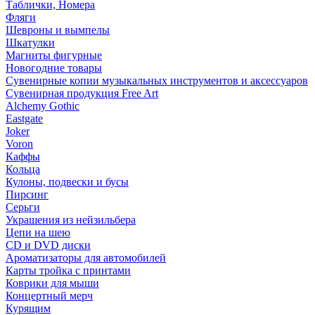
Таблички, Номера
Фляги
Шевроны и вымпелы
Шкатулки
Магниты фигурные
Новогодние товары
Сувенирные копии музыкальных инструментов и аксессуаров
Сувенирная продукция Free Art
Alchemy Gothic
Eastgate
Joker
Voron
Каффы
Кольца
Кулоны, подвески и бусы
Пирсинг
Серьги
Украшения из нейзильбера
Цепи на шею
CD и DVD диски
Ароматизаторы для автомобилей
Карты тройка с принтами
Коврики для мыши
Концертный мерч
Курящим