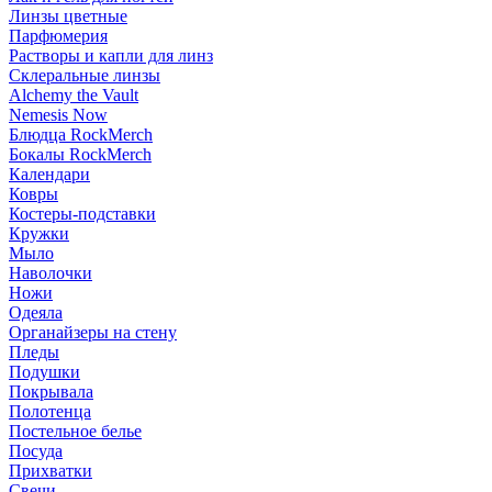
Линзы цветные
Парфюмерия
Растворы и капли для линз
Склеральные линзы
Alchemy the Vault
Nemesis Now
Блюдца RockMerch
Бокалы RockMerch
Календари
Ковры
Костеры-подставки
Кружки
Мыло
Наволочки
Ножи
Одеяла
Органайзеры на стену
Пледы
Подушки
Покрывала
Полотенца
Постельное белье
Посуда
Прихватки
Свечи