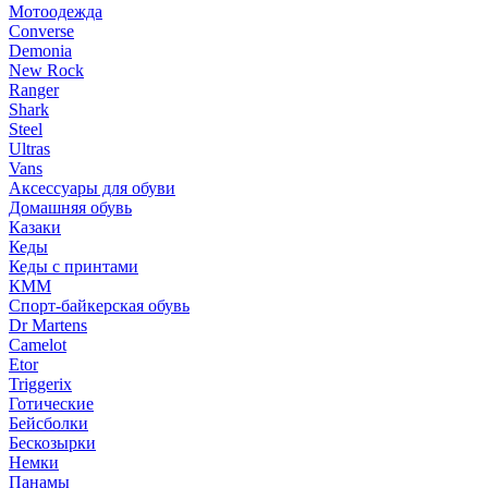
Мотоодежда
Converse
Demonia
New Rock
Ranger
Shark
Steel
Ultras
Vans
Аксессуары для обуви
Домашняя обувь
Казаки
Кеды
Кеды с принтами
КММ
Спорт-байкерская обувь
Dr Martens
Camelot
Etor
Triggerix
Готические
Бейсболки
Бескозырки
Немки
Панамы