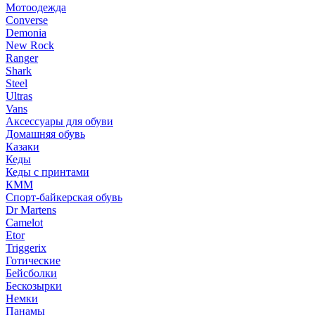
Мотоодежда
Converse
Demonia
New Rock
Ranger
Shark
Steel
Ultras
Vans
Аксессуары для обуви
Домашняя обувь
Казаки
Кеды
Кеды с принтами
КММ
Спорт-байкерская обувь
Dr Martens
Camelot
Etor
Triggerix
Готические
Бейсболки
Бескозырки
Немки
Панамы