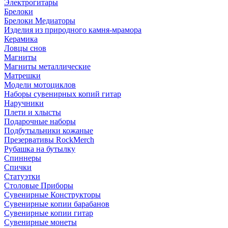
Электрогитары
Брелоки
Брелоки Медиаторы
Изделия из природного камня-мрамора
Керамика
Ловцы снов
Магниты
Магниты металлические
Матрешки
Модели мотоциклов
Наборы сувенирных копий гитар
Наручники
Плети и хлысты
Подарочные наборы
Подбутыльники кожаные
Презервативы RockMerch
Рубашка на бутылку
Спиннеры
Спички
Статуэтки
Столовые Приборы
Сувенирные Конструкторы
Сувенирные копии барабанов
Сувенирные копии гитар
Сувенирные монеты