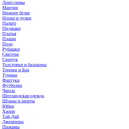
Лонгсливы
Мантии
Нижнее белье
Носки и чулки
Пальто
Пиджаки
Платья
Плащи
Поло
Рубашки
Свитера
Сюртук
Толстовки и балахоны
Топики и Бра
Туники
Фартуки
Футболки
Чапсы
Шотландская одежда
Штаны и шорты
Юбки
Хаори
Тай-Дай
Джемперы
Пижамы