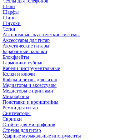
Чехлы для телефонов
Шали
Шарфы
Шипы
Шнурки
Четки
Автономные акустические системы
Аксессуары для гитар
Акустические гитары
Барабанные палочки
Блокфлейты
Гармоники губные
Кабели инструментальные
Колки и ключи
Кофры и чехлы для гитар
Медиаторы и аксессуары
Медиаторы с принтами
Микрофоны
Подставки и кронштейны
Ремни для гитар
Синтезаторы
Скрипки
Стойки для микрофонов
Струны для гитар
Ударные музыкальные инструменты