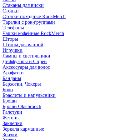
Стаканы для виски
Стопки
Стопки походные RockMerch
Тарелки с рок-группами
Телефоны
Чашки кофейные RockMerch
Шторы
Шторы для ванной
Игрушки
Лампы и светильники
Диффузоры и Спреи
Аксессуары для волос
Арафатки
Банданы
Бархотки, Чокеры
Боло
Браслеты и напульсники
Броши
Броши Oksibrooch
Галстуки
Жетоны
Заклепки
Зеркала карманные
Значки