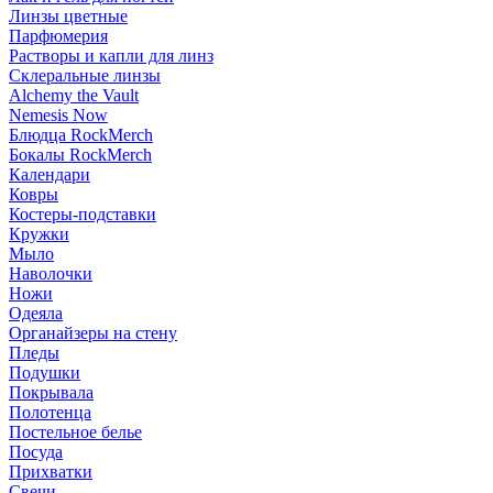
Линзы цветные
Парфюмерия
Растворы и капли для линз
Склеральные линзы
Alchemy the Vault
Nemesis Now
Блюдца RockMerch
Бокалы RockMerch
Календари
Ковры
Костеры-подставки
Кружки
Мыло
Наволочки
Ножи
Одеяла
Органайзеры на стену
Пледы
Подушки
Покрывала
Полотенца
Постельное белье
Посуда
Прихватки
Свечи