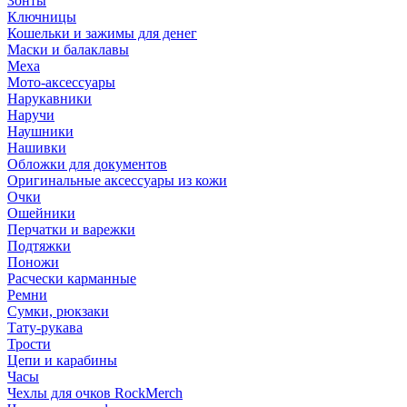
Зонты
Ключницы
Кошельки и зажимы для денег
Маски и балаклавы
Меха
Мото-аксессуары
Нарукавники
Наручи
Наушники
Нашивки
Обложки для документов
Оригинальные аксессуары из кожи
Очки
Ошейники
Перчатки и варежки
Подтяжки
Поножи
Расчески карманные
Ремни
Сумки, рюкзаки
Тату-рукава
Трости
Цепи и карабины
Часы
Чехлы для очков RockMerch