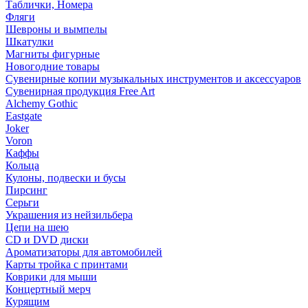
Таблички, Номера
Фляги
Шевроны и вымпелы
Шкатулки
Магниты фигурные
Новогодние товары
Сувенирные копии музыкальных инструментов и аксессуаров
Сувенирная продукция Free Art
Alchemy Gothic
Eastgate
Joker
Voron
Каффы
Кольца
Кулоны, подвески и бусы
Пирсинг
Серьги
Украшения из нейзильбера
Цепи на шею
CD и DVD диски
Ароматизаторы для автомобилей
Карты тройка с принтами
Коврики для мыши
Концертный мерч
Курящим