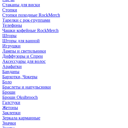
Стаканы для виски
Стопки
Стопки походные RockMerch
Тарелки с рок-группами
Телефоны
Чашки кофейные RockMerch
Шторы
Шторы для ванной
Игрушки
Лампы и светильники
Диффузоры и Спреи
Аксессуары для волос
Арафатки
Банданы
Бархотки, Чокеры
Боло
Браслеты и напульсники
Броши
Броши Oksibrooch
Галстуки
Жетоны
Заклепки
Зеркала карманные
Значки