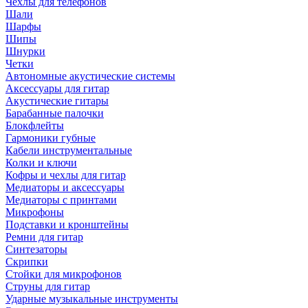
Чехлы для телефонов
Шали
Шарфы
Шипы
Шнурки
Четки
Автономные акустические системы
Аксессуары для гитар
Акустические гитары
Барабанные палочки
Блокфлейты
Гармоники губные
Кабели инструментальные
Колки и ключи
Кофры и чехлы для гитар
Медиаторы и аксессуары
Медиаторы с принтами
Микрофоны
Подставки и кронштейны
Ремни для гитар
Синтезаторы
Скрипки
Стойки для микрофонов
Струны для гитар
Ударные музыкальные инструменты