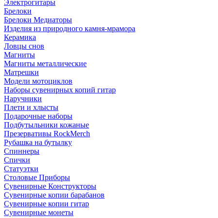
Электрогитары
Брелоки
Брелоки Медиаторы
Изделия из природного камня-мрамора
Керамика
Ловцы снов
Магниты
Магниты металлические
Матрешки
Модели мотоциклов
Наборы сувенирных копий гитар
Наручники
Плети и хлысты
Подарочные наборы
Подбутыльники кожаные
Презервативы RockMerch
Рубашка на бутылку
Спиннеры
Спички
Статуэтки
Столовые Приборы
Сувенирные Конструкторы
Сувенирные копии барабанов
Сувенирные копии гитар
Сувенирные монеты