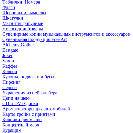
Таблички, Номера
Фляги
Шевроны и вымпелы
Шкатулки
Магниты фигурные
Новогодние товары
Сувенирные копии музыкальных инструментов и аксессуаров
Сувенирная продукция Free Art
Alchemy Gothic
Eastgate
Joker
Voron
Каффы
Кольца
Кулоны, подвески и бусы
Пирсинг
Серьги
Украшения из нейзильбера
Цепи на шею
CD и DVD диски
Ароматизаторы для автомобилей
Карты тройка с принтами
Коврики для мыши
Концертный мерч
Курящим