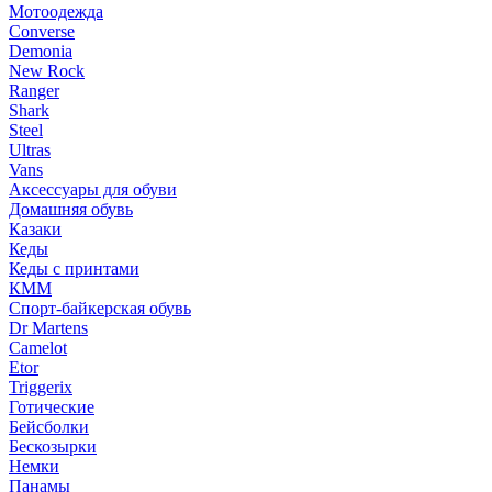
Мотоодежда
Converse
Demonia
New Rock
Ranger
Shark
Steel
Ultras
Vans
Аксессуары для обуви
Домашняя обувь
Казаки
Кеды
Кеды с принтами
КММ
Спорт-байкерская обувь
Dr Martens
Camelot
Etor
Triggerix
Готические
Бейсболки
Бескозырки
Немки
Панамы