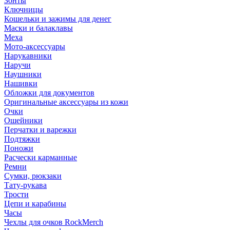
Зонты
Ключницы
Кошельки и зажимы для денег
Маски и балаклавы
Меха
Мото-аксессуары
Нарукавники
Наручи
Наушники
Нашивки
Обложки для документов
Оригинальные аксессуары из кожи
Очки
Ошейники
Перчатки и варежки
Подтяжки
Поножи
Расчески карманные
Ремни
Сумки, рюкзаки
Тату-рукава
Трости
Цепи и карабины
Часы
Чехлы для очков RockMerch