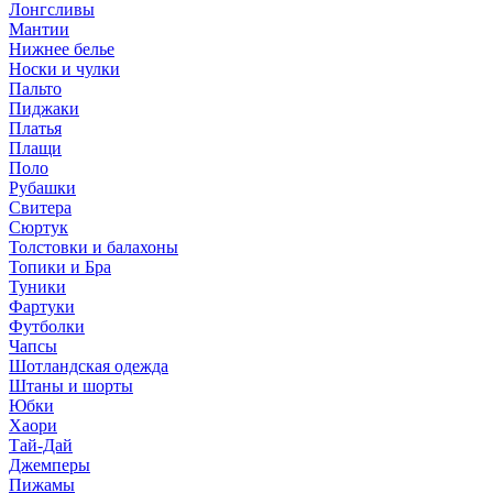
Лонгсливы
Мантии
Нижнее белье
Носки и чулки
Пальто
Пиджаки
Платья
Плащи
Поло
Рубашки
Свитера
Сюртук
Толстовки и балахоны
Топики и Бра
Туники
Фартуки
Футболки
Чапсы
Шотландская одежда
Штаны и шорты
Юбки
Хаори
Тай-Дай
Джемперы
Пижамы