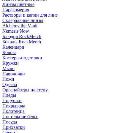
Линзы цветные
Парфюмерия
Растворы и капли для линз
Склеральные линзы
Alchemy the Vault
Nemesis Now
Блюдца RockMerch
Бокалы RockMerch
Календари
Ковры
Костеры-подставки
Кружки
Мыло
Наволочки
Ножи
Одеяла
Органайзеры на стену
Пледы
Подушки
Покрывала
Полотенца
Постельное белье
Посуда
Прихватки
Свечи