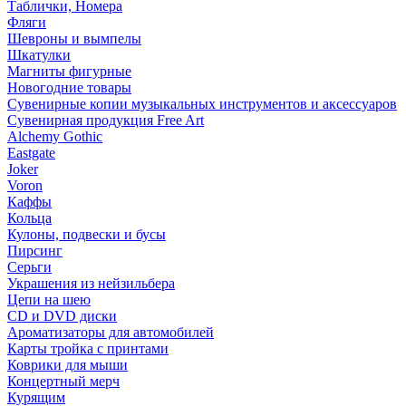
Таблички, Номера
Фляги
Шевроны и вымпелы
Шкатулки
Магниты фигурные
Новогодние товары
Сувенирные копии музыкальных инструментов и аксессуаров
Сувенирная продукция Free Art
Alchemy Gothic
Eastgate
Joker
Voron
Каффы
Кольца
Кулоны, подвески и бусы
Пирсинг
Серьги
Украшения из нейзильбера
Цепи на шею
CD и DVD диски
Ароматизаторы для автомобилей
Карты тройка с принтами
Коврики для мыши
Концертный мерч
Курящим