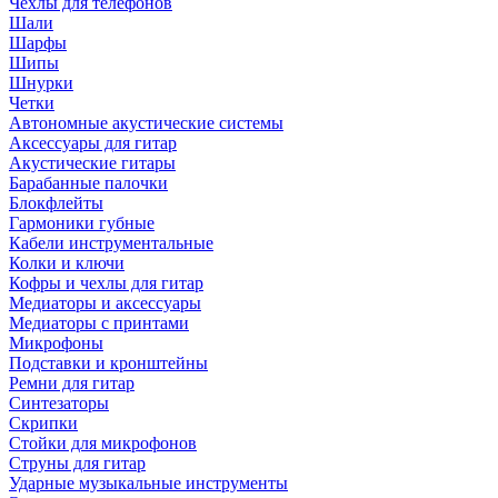
Чехлы для телефонов
Шали
Шарфы
Шипы
Шнурки
Четки
Автономные акустические системы
Аксессуары для гитар
Акустические гитары
Барабанные палочки
Блокфлейты
Гармоники губные
Кабели инструментальные
Колки и ключи
Кофры и чехлы для гитар
Медиаторы и аксессуары
Медиаторы с принтами
Микрофоны
Подставки и кронштейны
Ремни для гитар
Синтезаторы
Скрипки
Стойки для микрофонов
Струны для гитар
Ударные музыкальные инструменты