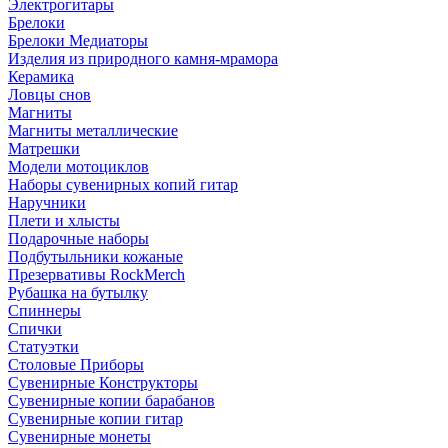
Электрогитары
Брелоки
Брелоки Медиаторы
Изделия из природного камня-мрамора
Керамика
Ловцы снов
Магниты
Магниты металлические
Матрешки
Модели мотоциклов
Наборы сувенирных копий гитар
Наручники
Плети и хлысты
Подарочные наборы
Подбутыльники кожаные
Презервативы RockMerch
Рубашка на бутылку
Спиннеры
Спички
Статуэтки
Столовые Приборы
Сувенирные Конструкторы
Сувенирные копии барабанов
Сувенирные копии гитар
Сувенирные монеты