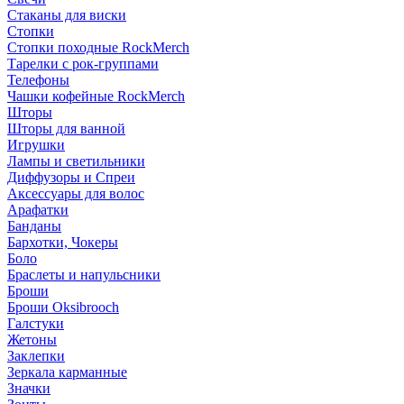
Стаканы для виски
Стопки
Стопки походные RockMerch
Тарелки с рок-группами
Телефоны
Чашки кофейные RockMerch
Шторы
Шторы для ванной
Игрушки
Лампы и светильники
Диффузоры и Спреи
Аксессуары для волос
Арафатки
Банданы
Бархотки, Чокеры
Боло
Браслеты и напульсники
Броши
Броши Oksibrooch
Галстуки
Жетоны
Заклепки
Зеркала карманные
Значки