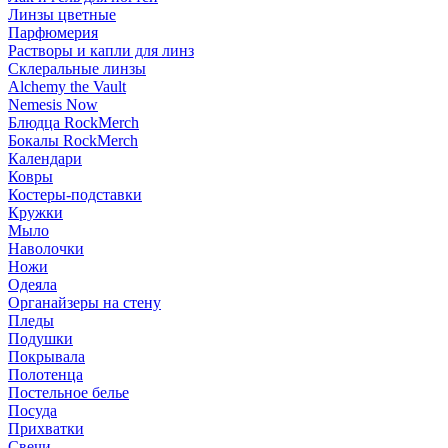
Линзы цветные
Парфюмерия
Растворы и капли для линз
Склеральные линзы
Alchemy the Vault
Nemesis Now
Блюдца RockMerch
Бокалы RockMerch
Календари
Ковры
Костеры-подставки
Кружки
Мыло
Наволочки
Ножи
Одеяла
Органайзеры на стену
Пледы
Подушки
Покрывала
Полотенца
Постельное белье
Посуда
Прихватки
Свечи