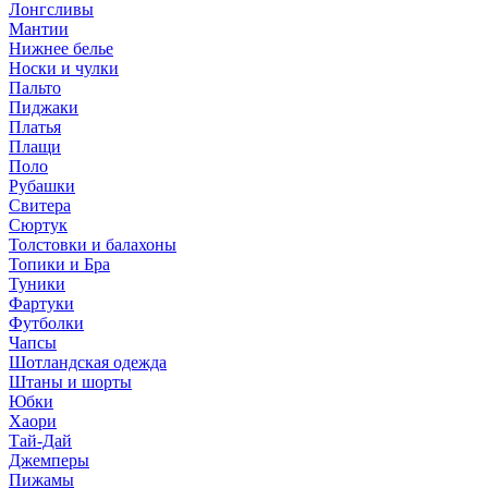
Лонгсливы
Мантии
Нижнее белье
Носки и чулки
Пальто
Пиджаки
Платья
Плащи
Поло
Рубашки
Свитера
Сюртук
Толстовки и балахоны
Топики и Бра
Туники
Фартуки
Футболки
Чапсы
Шотландская одежда
Штаны и шорты
Юбки
Хаори
Тай-Дай
Джемперы
Пижамы