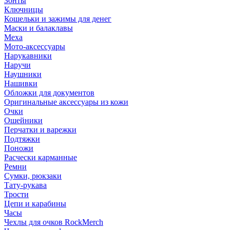
Зонты
Ключницы
Кошельки и зажимы для денег
Маски и балаклавы
Меха
Мото-аксессуары
Нарукавники
Наручи
Наушники
Нашивки
Обложки для документов
Оригинальные аксессуары из кожи
Очки
Ошейники
Перчатки и варежки
Подтяжки
Поножи
Расчески карманные
Ремни
Сумки, рюкзаки
Тату-рукава
Трости
Цепи и карабины
Часы
Чехлы для очков RockMerch