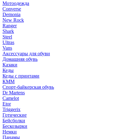
Мотоодежда
Converse
Demonia
New Rock
Ranger
Shark
Steel
Ultras
Vans
Аксессуары для обуви
Домашняя обувь
Казаки
Кеды
Кеды с принтами
КММ
Спорт-байкерская обувь
Dr Martens
Camelot
Etor
Triggerix
Готические
Бейсболки
Бескозырки
Немки
Панамы