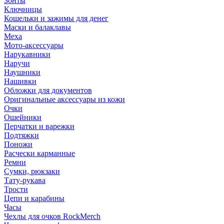
Зонты
Ключницы
Кошельки и зажимы для денег
Маски и балаклавы
Меха
Мото-аксессуары
Нарукавники
Наручи
Наушники
Нашивки
Обложки для документов
Оригинальные аксессуары из кожи
Очки
Ошейники
Перчатки и варежки
Подтяжки
Поножи
Расчески карманные
Ремни
Сумки, рюкзаки
Тату-рукава
Трости
Цепи и карабины
Часы
Чехлы для очков RockMerch