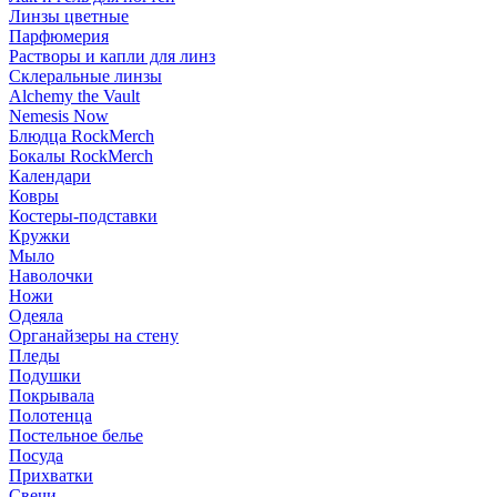
Линзы цветные
Парфюмерия
Растворы и капли для линз
Склеральные линзы
Alchemy the Vault
Nemesis Now
Блюдца RockMerch
Бокалы RockMerch
Календари
Ковры
Костеры-подставки
Кружки
Мыло
Наволочки
Ножи
Одеяла
Органайзеры на стену
Пледы
Подушки
Покрывала
Полотенца
Постельное белье
Посуда
Прихватки
Свечи