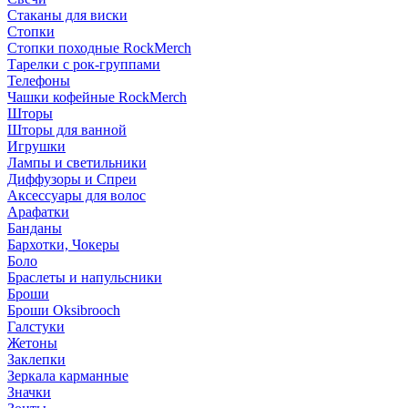
Стаканы для виски
Стопки
Стопки походные RockMerch
Тарелки с рок-группами
Телефоны
Чашки кофейные RockMerch
Шторы
Шторы для ванной
Игрушки
Лампы и светильники
Диффузоры и Спреи
Аксессуары для волос
Арафатки
Банданы
Бархотки, Чокеры
Боло
Браслеты и напульсники
Броши
Броши Oksibrooch
Галстуки
Жетоны
Заклепки
Зеркала карманные
Значки