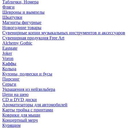
Таблички, Номера
Фляги
Шевроны и вымпелы
Шкатулки
Магниты фигурные
Новогодние товары
Сувенирные копии музыкальных инструментов и аксессуаров
Сувенирная продукция Free Art
Alchemy Gothic
Eastgate
Joker
Voron
Каффы
Кольца
Кулоны, подвески и бусы
Пирсинг
Серьги
Украшения из нейзильбера
Цепи на шею
CD и DVD диски
Ароматизаторы для автомобилей
Карты тройка с принтами
Коврики для мыши
Концертный мерч
Курящим