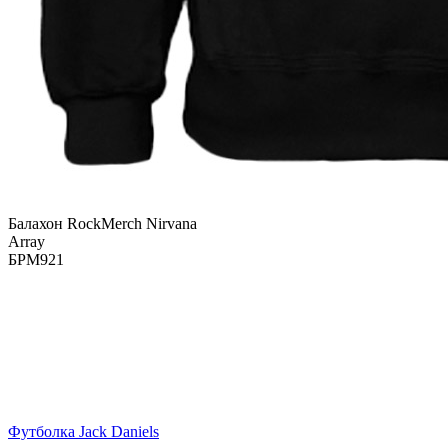
Балахон RockMerch Nirvana
Array
БРМ921
Футболка Jack Daniels