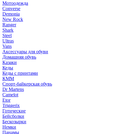
Мотоодежда
Converse
Demonia
New Rock
Ranger
Shark
Steel
Ultras
Vans
Аксессуары для обуви
Домашняя обувь
Казаки
Кеды
Кеды с принтами
КММ
Спорт-байкерская обувь
Dr Martens
Camelot
Etor
Triggerix
Готические
Бейсболки
Бескозырки
Немки
Панамы