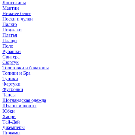
Лонгсливы
Мантии
Нижнее белье
Носки и чулки
Пальто
Пиджаки
Платья
Плащи
Поло
Рубашки
Свитера
Сюртук
Толстовки и балахоны
Топики и Бра
Туники
Фартуки
Футболки
Чапсы
Шотландская одежда
Штаны и шорты
Юбки
Хаори
Тай-Дай
Джемперы
Пижамы