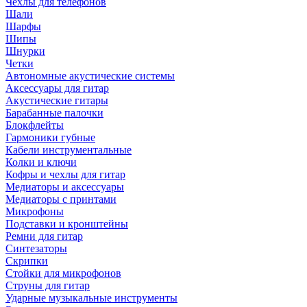
Чехлы для телефонов
Шали
Шарфы
Шипы
Шнурки
Четки
Автономные акустические системы
Аксессуары для гитар
Акустические гитары
Барабанные палочки
Блокфлейты
Гармоники губные
Кабели инструментальные
Колки и ключи
Кофры и чехлы для гитар
Медиаторы и аксессуары
Медиаторы с принтами
Микрофоны
Подставки и кронштейны
Ремни для гитар
Синтезаторы
Скрипки
Стойки для микрофонов
Струны для гитар
Ударные музыкальные инструменты