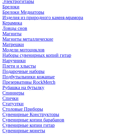
Электрогитары
Брелоки
Брелоки Медиаторы
Изделия из природного камня-мрамора
Керамика
Ловцы снов
Магниты
Магниты металлические
Матрешки
Модели мотоциклов
Наборы сувенирных копий гитар
Наручники
Плети и хлысты
Подарочные наборы
Подбутыльники кожаные
Презервативы RockMerch
Рубашка на бутылку
Спиннеры
Спички
Статуэтки
Столовые Приборы
Сувенирные Конструкторы
Сувенирные копии барабанов
Сувенирные копии гитар
Сувенирные монеты