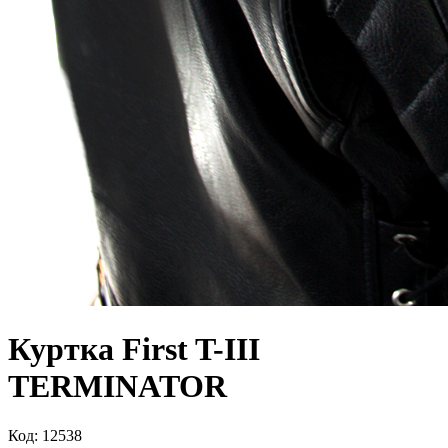
Куртка First T-III
TERMINATOR
Код: 12538