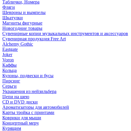
Таблички, Номера
Фляги
Шевроны и вымпелы
Шкатулки
Магниты фигурные
Новогодние товары
Сувенирные копии музыкальных инструментов и аксессуаров
Сувенирная продукция Free Art
Alchemy Gothic
Eastgate
Joker
Voron
Каффы
Кольца
Кулоны, подвески и бусы
Пирсинг
Серьги
Украшения из нейзильбера
Цепи на шею
CD и DVD диски
Ароматизаторы для автомобилей
Карты тройка с принтами
Коврики для мыши
Концертный мерч
Курящим