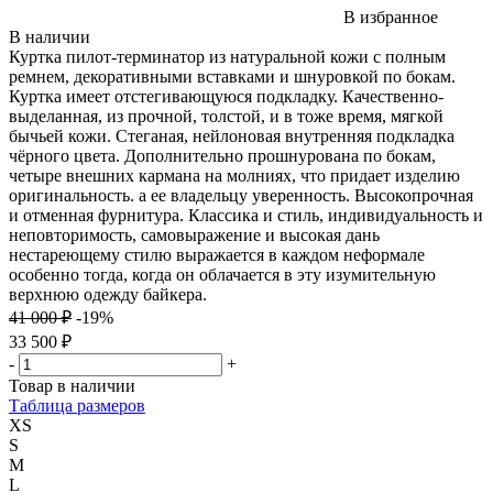
В избранное
В наличии
Куртка пилот-терминатор из натуральной кожи с полным
ремнем, декоративными вставками и шнуровкой по бокам.
Куртка имеет отстегивающуюся подкладку. Качественно-
выделанная, из прочной, толстой, и в тоже время, мягкой
бычьей кожи. Стеганая, нейлоновая внутренняя подкладка
чёрного цвета. Дополнительно прошнурована по бокам,
четыре внешних кармана на молниях, что придает изделию
оригинальность. а ее владельцу уверенность. Высокопрочная
и отменная фурнитура. Классика и стиль, индивидуальность и
неповторимость, самовыражение и высокая дань
нестареющему стилю выражается в каждом неформале
особенно тогда, когда он облачается в эту изумительную
верхнюю одежду байкера.
41 000 ₽
-19%
33 500 ₽
-
+
Товар в наличии
Таблица размеров
XS
S
M
L