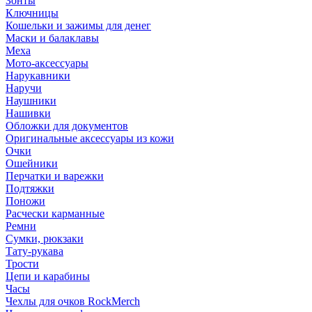
Зонты
Ключницы
Кошельки и зажимы для денег
Маски и балаклавы
Меха
Мото-аксессуары
Нарукавники
Наручи
Наушники
Нашивки
Обложки для документов
Оригинальные аксессуары из кожи
Очки
Ошейники
Перчатки и варежки
Подтяжки
Поножи
Расчески карманные
Ремни
Сумки, рюкзаки
Тату-рукава
Трости
Цепи и карабины
Часы
Чехлы для очков RockMerch