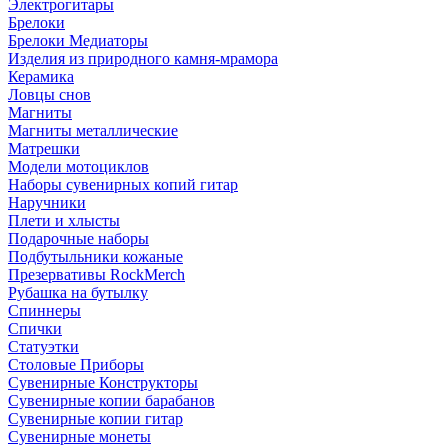
Электрогитары
Брелоки
Брелоки Медиаторы
Изделия из природного камня-мрамора
Керамика
Ловцы снов
Магниты
Магниты металлические
Матрешки
Модели мотоциклов
Наборы сувенирных копий гитар
Наручники
Плети и хлысты
Подарочные наборы
Подбутыльники кожаные
Презервативы RockMerch
Рубашка на бутылку
Спиннеры
Спички
Статуэтки
Столовые Приборы
Сувенирные Конструкторы
Сувенирные копии барабанов
Сувенирные копии гитар
Сувенирные монеты