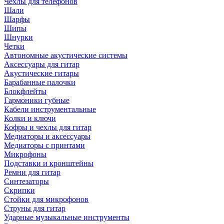
Чехлы для телефонов
Шали
Шарфы
Шипы
Шнурки
Четки
Автономные акустические системы
Аксессуары для гитар
Акустические гитары
Барабанные палочки
Блокфлейты
Гармоники губные
Кабели инструментальные
Колки и ключи
Кофры и чехлы для гитар
Медиаторы и аксессуары
Медиаторы с принтами
Микрофоны
Подставки и кронштейны
Ремни для гитар
Синтезаторы
Скрипки
Стойки для микрофонов
Струны для гитар
Ударные музыкальные инструменты