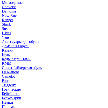
Мотоодежда
Converse
Demonia
New Rock
Ranger
Shark
Steel
Ultras
Vans
Аксессуары для обуви
Домашняя обувь
Казаки
Кеды
Кеды с принтами
КММ
Спорт-байкерская обувь
Dr Martens
Camelot
Etor
Triggerix
Готические
Бейсболки
Бескозырки
Немки
Панамы