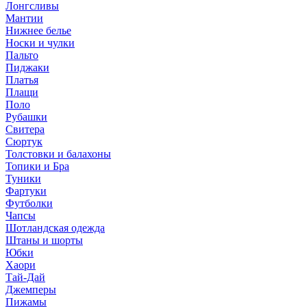
Лонгсливы
Мантии
Нижнее белье
Носки и чулки
Пальто
Пиджаки
Платья
Плащи
Поло
Рубашки
Свитера
Сюртук
Толстовки и балахоны
Топики и Бра
Туники
Фартуки
Футболки
Чапсы
Шотландская одежда
Штаны и шорты
Юбки
Хаори
Тай-Дай
Джемперы
Пижамы