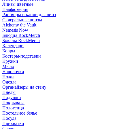
Линзы цветные
Парфюмерия
Растворы и капли для линз
Склеральные линзы
Alchemy the Vault
Nemesis Now
Блюдца RockMerch
Бокалы RockMerch
Календари
Ковры
Костеры-подставки
Кружки
Мыло
Наволочки
Ножи
Одеяла
Органайзеры на стену
Пледы
Подушки
Покрывала
Полотенца
Постельное белье
Посуда
Прихватки
Свечи