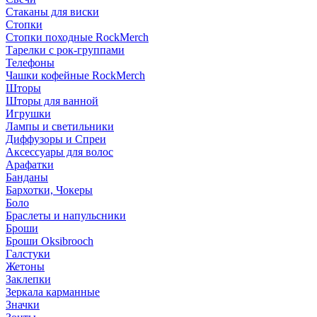
Стаканы для виски
Стопки
Стопки походные RockMerch
Тарелки с рок-группами
Телефоны
Чашки кофейные RockMerch
Шторы
Шторы для ванной
Игрушки
Лампы и светильники
Диффузоры и Спреи
Аксессуары для волос
Арафатки
Банданы
Бархотки, Чокеры
Боло
Браслеты и напульсники
Броши
Броши Oksibrooch
Галстуки
Жетоны
Заклепки
Зеркала карманные
Значки