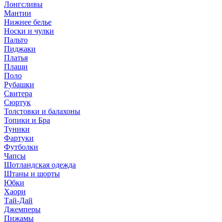
Лонгсливы
Мантии
Нижнее белье
Носки и чулки
Пальто
Пиджаки
Платья
Плащи
Поло
Рубашки
Свитера
Сюртук
Толстовки и балахоны
Топики и Бра
Туники
Фартуки
Футболки
Чапсы
Шотландская одежда
Штаны и шорты
Юбки
Хаори
Тай-Дай
Джемперы
Пижамы