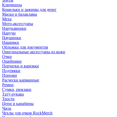
Зонты
Ключницы
Кошельки и зажимы для денег
Маски и балаклавы
Меха
Мото-аксессуары
Нарукавники
Наручи
Наушники
Нашивки
Обложки для документов
Оригинальные аксессуары из кожи
Очки
Ошейники
Перчатки и варежки
Подтяжки
Поножи
Расчески карманные
Ремни
Сумки, рюкзаки
Тату-рукава
Трости
Цепи и карабины
Часы
Чехлы для очков RockMerch