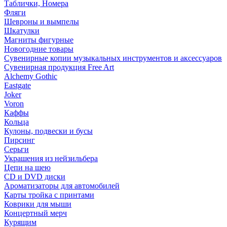
Таблички, Номера
Фляги
Шевроны и вымпелы
Шкатулки
Магниты фигурные
Новогодние товары
Сувенирные копии музыкальных инструментов и аксессуаров
Сувенирная продукция Free Art
Alchemy Gothic
Eastgate
Joker
Voron
Каффы
Кольца
Кулоны, подвески и бусы
Пирсинг
Серьги
Украшения из нейзильбера
Цепи на шею
CD и DVD диски
Ароматизаторы для автомобилей
Карты тройка с принтами
Коврики для мыши
Концертный мерч
Курящим