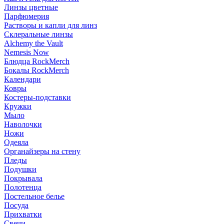
Линзы цветные
Парфюмерия
Растворы и капли для линз
Склеральные линзы
Alchemy the Vault
Nemesis Now
Блюдца RockMerch
Бокалы RockMerch
Календари
Ковры
Костеры-подставки
Кружки
Мыло
Наволочки
Ножи
Одеяла
Органайзеры на стену
Пледы
Подушки
Покрывала
Полотенца
Постельное белье
Посуда
Прихватки
Свечи