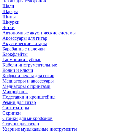
Чехлы для телефонов
Шали
Шарфы
Шипы
Шнурки
Четки
Автономные акустические системы
Аксессуары для гитар
Акустические гитары
Барабанные палочки
Блокфлейты
Гармоники губные
Кабели инструментальные
Колки и ключи
Кофры и чехлы для гитар
Медиаторы и аксессуары
Медиаторы с принтами
Микрофоны
Подставки и кронштейны
Ремни для гитар
Синтезаторы
Скрипки
Стойки для микрофонов
Струны для гитар
Ударные музыкальные инструменты