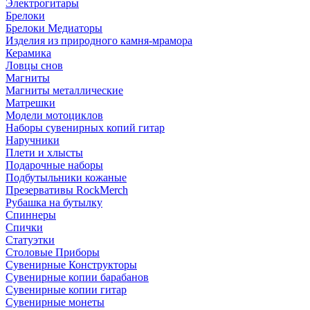
Электрогитары
Брелоки
Брелоки Медиаторы
Изделия из природного камня-мрамора
Керамика
Ловцы снов
Магниты
Магниты металлические
Матрешки
Модели мотоциклов
Наборы сувенирных копий гитар
Наручники
Плети и хлысты
Подарочные наборы
Подбутыльники кожаные
Презервативы RockMerch
Рубашка на бутылку
Спиннеры
Спички
Статуэтки
Столовые Приборы
Сувенирные Конструкторы
Сувенирные копии барабанов
Сувенирные копии гитар
Сувенирные монеты