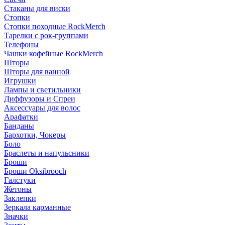
Стаканы для виски
Стопки
Стопки походные RockMerch
Тарелки с рок-группами
Телефоны
Чашки кофейные RockMerch
Шторы
Шторы для ванной
Игрушки
Лампы и светильники
Диффузоры и Спреи
Аксессуары для волос
Арафатки
Банданы
Бархотки, Чокеры
Боло
Браслеты и напульсники
Броши
Броши Oksibrooch
Галстуки
Жетоны
Заклепки
Зеркала карманные
Значки