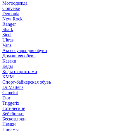
Мотоодежда
Converse
Demonia
New Rock
Ranger
Shark
Steel
Ultras
Vans
Аксессуары для обуви
Домашняя обувь
Казаки
Кеды
Кеды с принтами
КММ
Спорт-байкерская обувь
Dr Martens
Camelot
Etor
Triggerix
Готические
Бейсболки
Бескозырки
Немки
Панамы