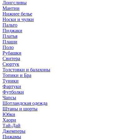
Лонгсливы
Мантии
Нижнее белье
Носки и чулки
Пальто
Пиджаки
Платья
Плащи
Поло
Рубашки
Свитера
Сюртук
Толстовки и балахоны
Топики и Бра
Туники
Фартуки
Футболки
Чапсы
Шотландская одежда
Штаны и шорты
Юбки
Хаори
Тай-Дай
Джемперы
Пижамы