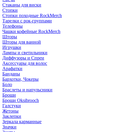
Стаканы для виски
Стопки
Стопки походные RockMerch
Тарелки с рок-группами
Телефоны
Чашки кофейные RockMerch
Шторы
Шторы для ванной
Игрушки
Лампы и светильники
Диффузоры и Спреи
Аксессуары для волос
Арафатки
Банданы
Бархотки, Чокеры
Боло
Браслеты и напульсники
Броши
Броши Oksibrooch
Галстуки
Жетоны
Заклепки
Зеркала карманные
Значки