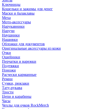
Зонты
Ключницы
Кошельки и зажимы для денег
Маски и балаклавы
Меха
Мото-аксессуары
Нарукавники
Наручи
Наушники
Нашивки
Обложки для документов
Оригинальные аксессуары из кожи
Очки
Ошейники
Перчатки и варежки
Подтяжки
Поножи
Расчески карманные
Ремни
Сумки, рюкзаки
Тату-рукава
Трости
Цепи и карабины
Часы
Чехлы для очков RockMerch