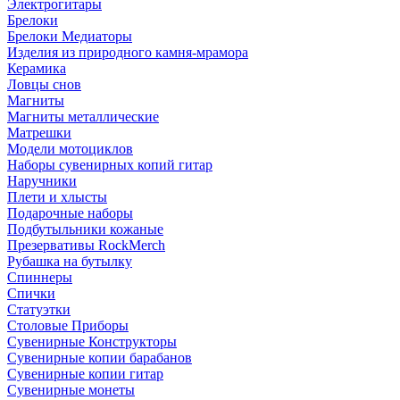
Электрогитары
Брелоки
Брелоки Медиаторы
Изделия из природного камня-мрамора
Керамика
Ловцы снов
Магниты
Магниты металлические
Матрешки
Модели мотоциклов
Наборы сувенирных копий гитар
Наручники
Плети и хлысты
Подарочные наборы
Подбутыльники кожаные
Презервативы RockMerch
Рубашка на бутылку
Спиннеры
Спички
Статуэтки
Столовые Приборы
Сувенирные Конструкторы
Сувенирные копии барабанов
Сувенирные копии гитар
Сувенирные монеты