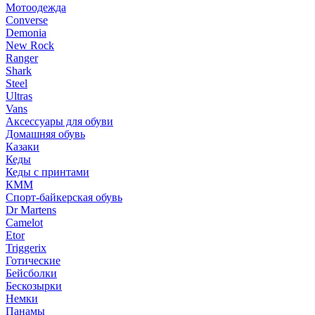
Мотоодежда
Converse
Demonia
New Rock
Ranger
Shark
Steel
Ultras
Vans
Аксессуары для обуви
Домашняя обувь
Казаки
Кеды
Кеды с принтами
КММ
Спорт-байкерская обувь
Dr Martens
Camelot
Etor
Triggerix
Готические
Бейсболки
Бескозырки
Немки
Панамы