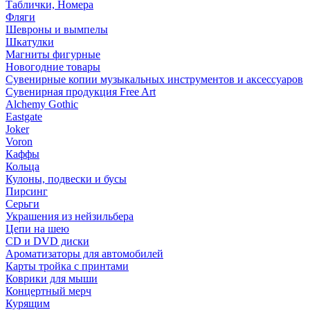
Таблички, Номера
Фляги
Шевроны и вымпелы
Шкатулки
Магниты фигурные
Новогодние товары
Сувенирные копии музыкальных инструментов и аксессуаров
Сувенирная продукция Free Art
Alchemy Gothic
Eastgate
Joker
Voron
Каффы
Кольца
Кулоны, подвески и бусы
Пирсинг
Серьги
Украшения из нейзильбера
Цепи на шею
CD и DVD диски
Ароматизаторы для автомобилей
Карты тройка с принтами
Коврики для мыши
Концертный мерч
Курящим