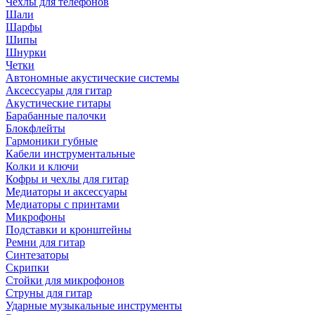
Чехлы для телефонов
Шали
Шарфы
Шипы
Шнурки
Четки
Автономные акустические системы
Аксессуары для гитар
Акустические гитары
Барабанные палочки
Блокфлейты
Гармоники губные
Кабели инструментальные
Колки и ключи
Кофры и чехлы для гитар
Медиаторы и аксессуары
Медиаторы с принтами
Микрофоны
Подставки и кронштейны
Ремни для гитар
Синтезаторы
Скрипки
Стойки для микрофонов
Струны для гитар
Ударные музыкальные инструменты