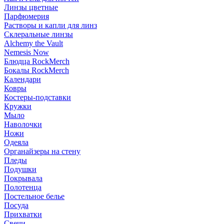
Линзы цветные
Парфюмерия
Растворы и капли для линз
Склеральные линзы
Alchemy the Vault
Nemesis Now
Блюдца RockMerch
Бокалы RockMerch
Календари
Ковры
Костеры-подставки
Кружки
Мыло
Наволочки
Ножи
Одеяла
Органайзеры на стену
Пледы
Подушки
Покрывала
Полотенца
Постельное белье
Посуда
Прихватки
Свечи