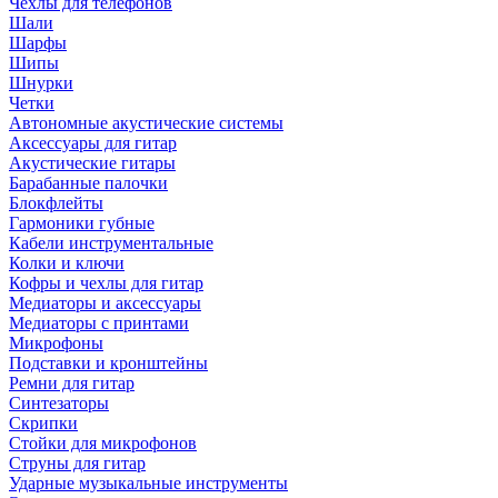
Чехлы для телефонов
Шали
Шарфы
Шипы
Шнурки
Четки
Автономные акустические системы
Аксессуары для гитар
Акустические гитары
Барабанные палочки
Блокфлейты
Гармоники губные
Кабели инструментальные
Колки и ключи
Кофры и чехлы для гитар
Медиаторы и аксессуары
Медиаторы с принтами
Микрофоны
Подставки и кронштейны
Ремни для гитар
Синтезаторы
Скрипки
Стойки для микрофонов
Струны для гитар
Ударные музыкальные инструменты