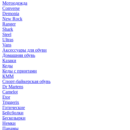
Мотоодежда
Converse
Demonia
New Rock
Ranger
Shark
Steel
Ultras
Vans
Аксессуары для обуви
Домашняя обувь
Казаки
Кеды
Кеды с принтами
КММ
Спорт-байкерская обувь
Dr Martens
Camelot
Etor
Triggerix
Готические
Бейсболки
Бескозырки
Немки
Панамы