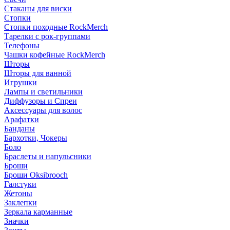
Стаканы для виски
Стопки
Стопки походные RockMerch
Тарелки с рок-группами
Телефоны
Чашки кофейные RockMerch
Шторы
Шторы для ванной
Игрушки
Лампы и светильники
Диффузоры и Спреи
Аксессуары для волос
Арафатки
Банданы
Бархотки, Чокеры
Боло
Браслеты и напульсники
Броши
Броши Oksibrooch
Галстуки
Жетоны
Заклепки
Зеркала карманные
Значки