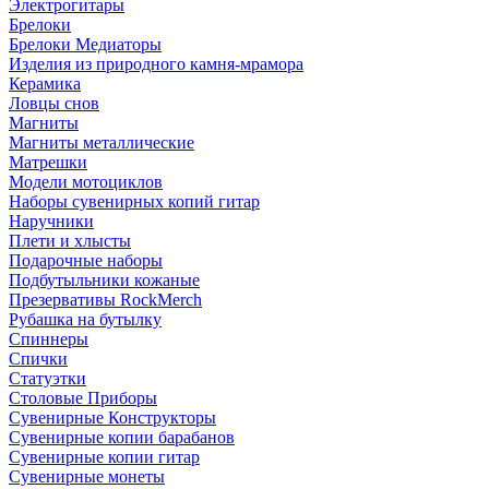
Электрогитары
Брелоки
Брелоки Медиаторы
Изделия из природного камня-мрамора
Керамика
Ловцы снов
Магниты
Магниты металлические
Матрешки
Модели мотоциклов
Наборы сувенирных копий гитар
Наручники
Плети и хлысты
Подарочные наборы
Подбутыльники кожаные
Презервативы RockMerch
Рубашка на бутылку
Спиннеры
Спички
Статуэтки
Столовые Приборы
Сувенирные Конструкторы
Сувенирные копии барабанов
Сувенирные копии гитар
Сувенирные монеты