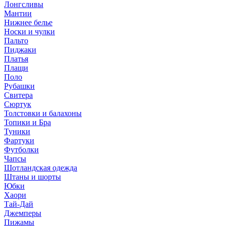
Лонгсливы
Мантии
Нижнее белье
Носки и чулки
Пальто
Пиджаки
Платья
Плащи
Поло
Рубашки
Свитера
Сюртук
Толстовки и балахоны
Топики и Бра
Туники
Фартуки
Футболки
Чапсы
Шотландская одежда
Штаны и шорты
Юбки
Хаори
Тай-Дай
Джемперы
Пижамы