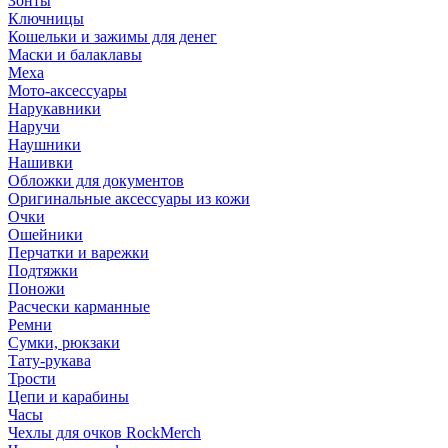
Зонты
Ключницы
Кошельки и зажимы для денег
Маски и балаклавы
Меха
Мото-аксессуары
Нарукавники
Наручи
Наушники
Нашивки
Обложки для документов
Оригинальные аксессуары из кожи
Очки
Ошейники
Перчатки и варежки
Подтяжки
Поножи
Расчески карманные
Ремни
Сумки, рюкзаки
Тату-рукава
Трости
Цепи и карабины
Часы
Чехлы для очков RockMerch