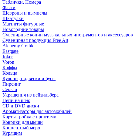
Таблички, Номера
Фляги
Шевроны и вымпелы
Шкатулки
Магниты фигурные
Новогодние товары
Сувенирные копии музыкальных инструментов и аксессуаров
Сувенирная продукция Free Art
Alchemy Gothic
Eastgate
Joker
Voron
Каффы
Кольца
Кулоны, подвески и бусы
Пирсинг
Серьги
Украшения из нейзильбера
Цепи на шею
CD и DVD диски
Ароматизаторы для автомобилей
Карты тройка с принтами
Коврики для мыши
Концертный мерч
Курящим