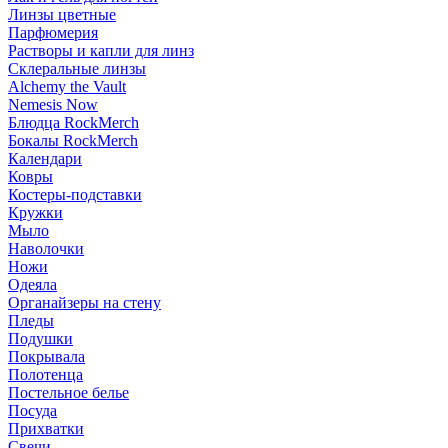
Линзы цветные
Парфюмерия
Растворы и капли для линз
Склеральные линзы
Alchemy the Vault
Nemesis Now
Блюдца RockMerch
Бокалы RockMerch
Календари
Ковры
Костеры-подставки
Кружки
Мыло
Наволочки
Ножи
Одеяла
Органайзеры на стену
Пледы
Подушки
Покрывала
Полотенца
Постельное белье
Посуда
Прихватки
Свечи