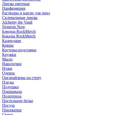
Линзы цветные
Парфюмерия
Растворы и капли для линз
Склеральные линзы
Alchemy the Vault
Nemesis Now
Блюдца RockMerch
Бокалы RockMerch
Календари
Ковры
Костеры-подставки
Кружки
Мыло
Наволочки
Ножи
Одеяла
Органайзеры на стену
Пледы
Подушки
Покрывала
Полотенца
Постельное белье
Посуда
Прихватки
Свечи