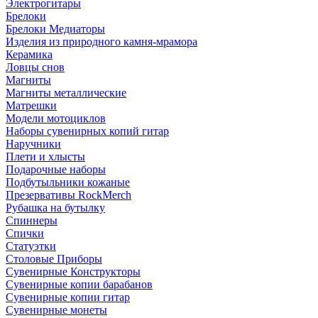
Электрогитары
Брелоки
Брелоки Медиаторы
Изделия из природного камня-мрамора
Керамика
Ловцы снов
Магниты
Магниты металлические
Матрешки
Модели мотоциклов
Наборы сувенирных копий гитар
Наручники
Плети и хлысты
Подарочные наборы
Подбутыльники кожаные
Презервативы RockMerch
Рубашка на бутылку
Спиннеры
Спички
Статуэтки
Столовые Приборы
Сувенирные Конструкторы
Сувенирные копии барабанов
Сувенирные копии гитар
Сувенирные монеты