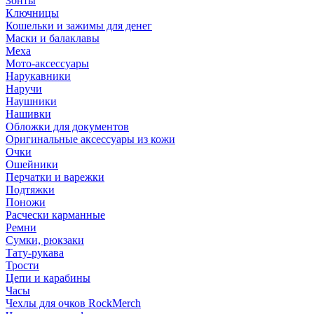
Зонты
Ключницы
Кошельки и зажимы для денег
Маски и балаклавы
Меха
Мото-аксессуары
Нарукавники
Наручи
Наушники
Нашивки
Обложки для документов
Оригинальные аксессуары из кожи
Очки
Ошейники
Перчатки и варежки
Подтяжки
Поножи
Расчески карманные
Ремни
Сумки, рюкзаки
Тату-рукава
Трости
Цепи и карабины
Часы
Чехлы для очков RockMerch