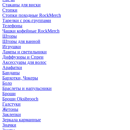
Стаканы для виски
Стопки
Стопки походные RockMerch
Тарелки с рок-группами
Телефоны
Чашки кофейные RockMerch
Шторы
Шторы для ванной
Игрушки
Лампы и светильники
Диффузоры и Спреи
Аксессуары для волос
Арафатки
Банданы
Бархотки, Чокеры
Боло
Браслеты и напульсники
Броши
Броши Oksibrooch
Галстуки
Жетоны
Заклепки
Зеркала карманные
Значки