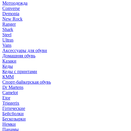
Мотоодежда
Converse
Demonia
New Rock
Ranger
Shark
Steel
Ultras
Vans
Аксессуары для обуви
Домашняя обувь
Казаки
Кеды
Кеды с принтами
КММ
Спорт-байкерская обувь
Dr Martens
Camelot
Etor
Triggerix
Готические
Бейсболки
Бескозырки
Немки
Панамы