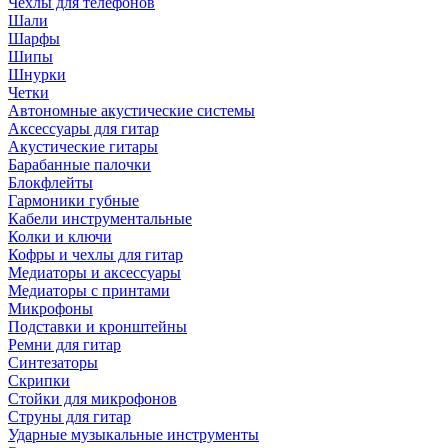
Чехлы для телефонов
Шали
Шарфы
Шипы
Шнурки
Четки
Автономные акустические системы
Аксессуары для гитар
Акустические гитары
Барабанные палочки
Блокфлейты
Гармоники губные
Кабели инструментальные
Колки и ключи
Кофры и чехлы для гитар
Медиаторы и аксессуары
Медиаторы с принтами
Микрофоны
Подставки и кронштейны
Ремни для гитар
Синтезаторы
Скрипки
Стойки для микрофонов
Струны для гитар
Ударные музыкальные инструменты