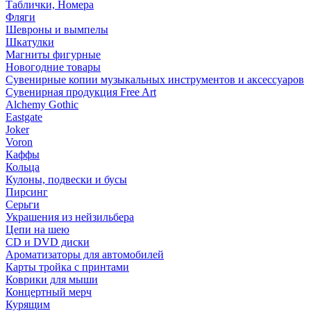
Таблички, Номера
Фляги
Шевроны и вымпелы
Шкатулки
Магниты фигурные
Новогодние товары
Сувенирные копии музыкальных инструментов и аксессуаров
Сувенирная продукция Free Art
Alchemy Gothic
Eastgate
Joker
Voron
Каффы
Кольца
Кулоны, подвески и бусы
Пирсинг
Серьги
Украшения из нейзильбера
Цепи на шею
CD и DVD диски
Ароматизаторы для автомобилей
Карты тройка с принтами
Коврики для мыши
Концертный мерч
Курящим