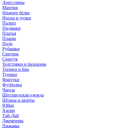
Лонгсливы
Мантии
Нижнее белье
Носки и чулки
Пальто
Пиджаки
Платья
Плащи
Поло
Рубашки
Свитера
Сюртук
Толстовки и балахоны
Топики и Бра
Туники
Фартуки
Футболки
Чапсы
Шотландская одежда
Штаны и шорты
Юбки
Хаори
Тай-Дай
Джемперы
Пижамы