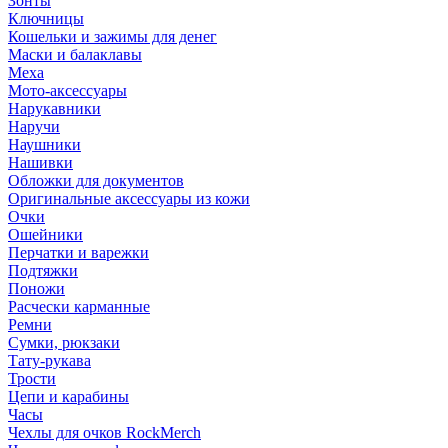
Зонты
Ключницы
Кошельки и зажимы для денег
Маски и балаклавы
Меха
Мото-аксессуары
Нарукавники
Наручи
Наушники
Нашивки
Обложки для документов
Оригинальные аксессуары из кожи
Очки
Ошейники
Перчатки и варежки
Подтяжки
Поножи
Расчески карманные
Ремни
Сумки, рюкзаки
Тату-рукава
Трости
Цепи и карабины
Часы
Чехлы для очков RockMerch