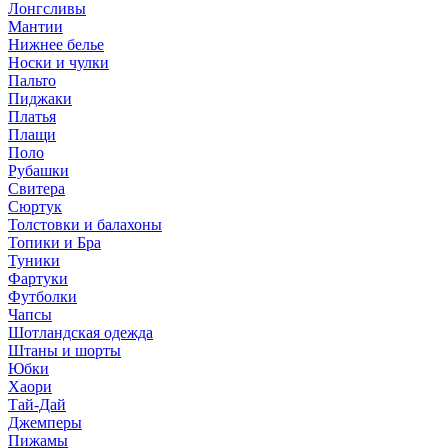
Лонгсливы
Мантии
Нижнее белье
Носки и чулки
Пальто
Пиджаки
Платья
Плащи
Поло
Рубашки
Свитера
Сюртук
Толстовки и балахоны
Топики и Бра
Туники
Фартуки
Футболки
Чапсы
Шотландская одежда
Штаны и шорты
Юбки
Хаори
Тай-Дай
Джемперы
Пижамы