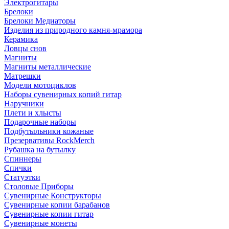
Электрогитары
Брелоки
Брелоки Медиаторы
Изделия из природного камня-мрамора
Керамика
Ловцы снов
Магниты
Магниты металлические
Матрешки
Модели мотоциклов
Наборы сувенирных копий гитар
Наручники
Плети и хлысты
Подарочные наборы
Подбутыльники кожаные
Презервативы RockMerch
Рубашка на бутылку
Спиннеры
Спички
Статуэтки
Столовые Приборы
Сувенирные Конструкторы
Сувенирные копии барабанов
Сувенирные копии гитар
Сувенирные монеты