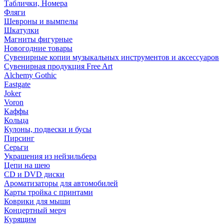
Таблички, Номера
Фляги
Шевроны и вымпелы
Шкатулки
Магниты фигурные
Новогодние товары
Сувенирные копии музыкальных инструментов и аксессуаров
Сувенирная продукция Free Art
Alchemy Gothic
Eastgate
Joker
Voron
Каффы
Кольца
Кулоны, подвески и бусы
Пирсинг
Серьги
Украшения из нейзильбера
Цепи на шею
CD и DVD диски
Ароматизаторы для автомобилей
Карты тройка с принтами
Коврики для мыши
Концертный мерч
Курящим