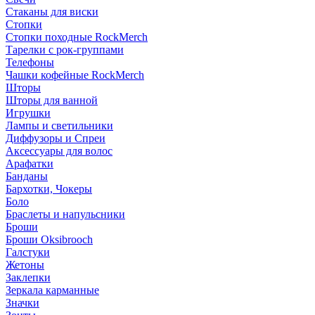
Стаканы для виски
Стопки
Стопки походные RockMerch
Тарелки с рок-группами
Телефоны
Чашки кофейные RockMerch
Шторы
Шторы для ванной
Игрушки
Лампы и светильники
Диффузоры и Спреи
Аксессуары для волос
Арафатки
Банданы
Бархотки, Чокеры
Боло
Браслеты и напульсники
Броши
Броши Oksibrooch
Галстуки
Жетоны
Заклепки
Зеркала карманные
Значки