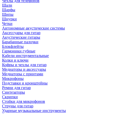
Чехлы для телефонов
Шали
Шарфы
Шипы
Шнурки
Четки
Автономные акустические системы
Аксессуары для гитар
Акустические гитары
Барабанные палочки
Блокфлейты
Гармоники губные
Кабели инструментальные
Колки и ключи
Кофры и чехлы для гитар
Медиаторы и аксессуары
Медиаторы с принтами
Микрофоны
Подставки и кронштейны
Ремни для гитар
Синтезаторы
Скрипки
Стойки для микрофонов
Струны для гитар
Ударные музыкальные инструменты