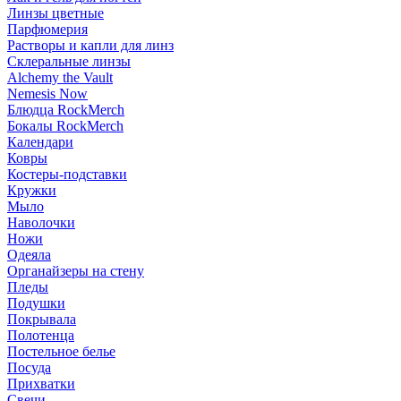
Линзы цветные
Парфюмерия
Растворы и капли для линз
Склеральные линзы
Alchemy the Vault
Nemesis Now
Блюдца RockMerch
Бокалы RockMerch
Календари
Ковры
Костеры-подставки
Кружки
Мыло
Наволочки
Ножи
Одеяла
Органайзеры на стену
Пледы
Подушки
Покрывала
Полотенца
Постельное белье
Посуда
Прихватки
Свечи