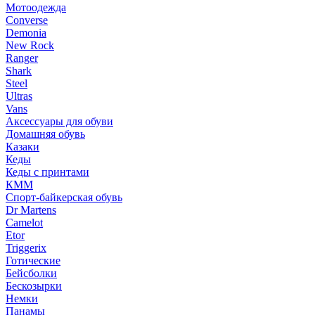
Мотоодежда
Converse
Demonia
New Rock
Ranger
Shark
Steel
Ultras
Vans
Аксессуары для обуви
Домашняя обувь
Казаки
Кеды
Кеды с принтами
КММ
Спорт-байкерская обувь
Dr Martens
Camelot
Etor
Triggerix
Готические
Бейсболки
Бескозырки
Немки
Панамы