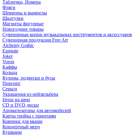
Таблички, Номера
Фляги
Шевроны и вымпелы
Шкатулки
Магниты фигурные
Новогодние товары
Сувенирные копии музыкальных инструментов и аксессуаров
Сувенирная продукция Free Art
Alchemy Gothic
Eastgate
Joker
Voron
Каффы
Кольца
Кулоны, подвески и бусы
Пирсинг
Серьги
Украшения из нейзильбера
Цепи на шею
CD и DVD диски
Ароматизаторы для автомобилей
Карты тройка с принтами
Коврики для мыши
Концертный мерч
Курящим