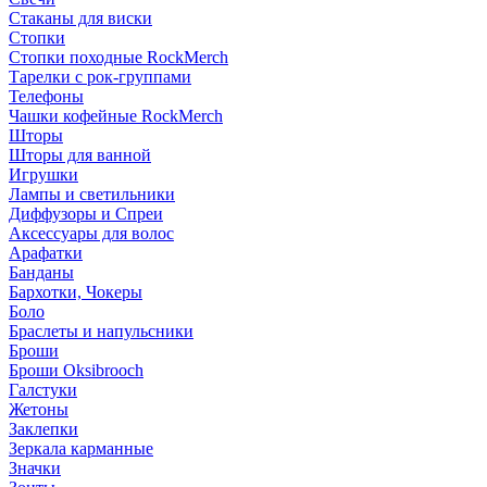
Стаканы для виски
Стопки
Стопки походные RockMerch
Тарелки с рок-группами
Телефоны
Чашки кофейные RockMerch
Шторы
Шторы для ванной
Игрушки
Лампы и светильники
Диффузоры и Спреи
Аксессуары для волос
Арафатки
Банданы
Бархотки, Чокеры
Боло
Браслеты и напульсники
Броши
Броши Oksibrooch
Галстуки
Жетоны
Заклепки
Зеркала карманные
Значки