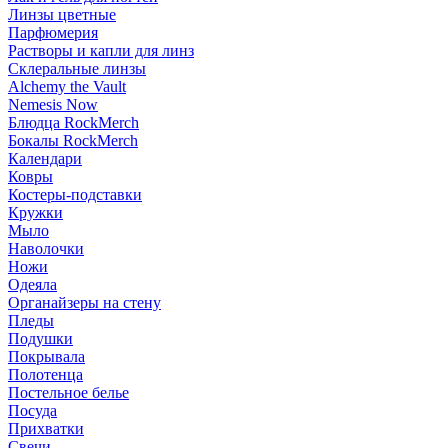
Линзы цветные
Парфюмерия
Растворы и капли для линз
Склеральные линзы
Alchemy the Vault
Nemesis Now
Блюдца RockMerch
Бокалы RockMerch
Календари
Ковры
Костеры-подставки
Кружки
Мыло
Наволочки
Ножи
Одеяла
Органайзеры на стену
Пледы
Подушки
Покрывала
Полотенца
Постельное белье
Посуда
Прихватки
Свечи