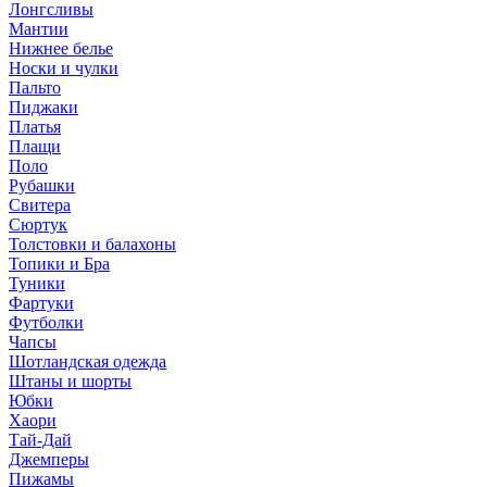
Лонгсливы
Мантии
Нижнее белье
Носки и чулки
Пальто
Пиджаки
Платья
Плащи
Поло
Рубашки
Свитера
Сюртук
Толстовки и балахоны
Топики и Бра
Туники
Фартуки
Футболки
Чапсы
Шотландская одежда
Штаны и шорты
Юбки
Хаори
Тай-Дай
Джемперы
Пижамы