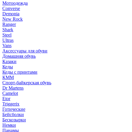
Мотоодежда
Converse
Demonia
New Rock
Ranger
Shark
Steel
Ultras
Vans
Аксессуары для обуви
Домашняя обувь
Казаки
Кеды
Кеды с принтами
КММ
Спорт-байкерская обувь
Dr Martens
Camelot
Etor
Triggerix
Готические
Бейсболки
Бескозырки
Немки
Панамы