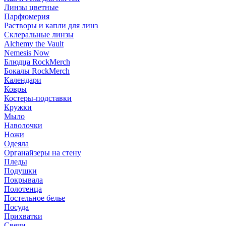
Линзы цветные
Парфюмерия
Растворы и капли для линз
Склеральные линзы
Alchemy the Vault
Nemesis Now
Блюдца RockMerch
Бокалы RockMerch
Календари
Ковры
Костеры-подставки
Кружки
Мыло
Наволочки
Ножи
Одеяла
Органайзеры на стену
Пледы
Подушки
Покрывала
Полотенца
Постельное белье
Посуда
Прихватки
Свечи