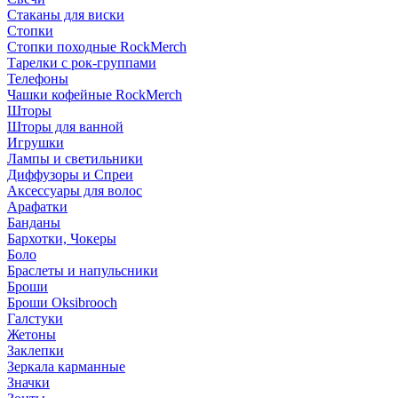
Стаканы для виски
Стопки
Стопки походные RockMerch
Тарелки с рок-группами
Телефоны
Чашки кофейные RockMerch
Шторы
Шторы для ванной
Игрушки
Лампы и светильники
Диффузоры и Спреи
Аксессуары для волос
Арафатки
Банданы
Бархотки, Чокеры
Боло
Браслеты и напульсники
Броши
Броши Oksibrooch
Галстуки
Жетоны
Заклепки
Зеркала карманные
Значки