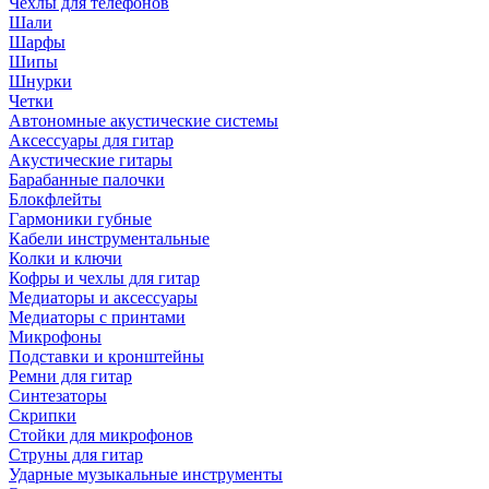
Чехлы для телефонов
Шали
Шарфы
Шипы
Шнурки
Четки
Автономные акустические системы
Аксессуары для гитар
Акустические гитары
Барабанные палочки
Блокфлейты
Гармоники губные
Кабели инструментальные
Колки и ключи
Кофры и чехлы для гитар
Медиаторы и аксессуары
Медиаторы с принтами
Микрофоны
Подставки и кронштейны
Ремни для гитар
Синтезаторы
Скрипки
Стойки для микрофонов
Струны для гитар
Ударные музыкальные инструменты