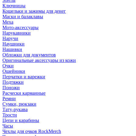
Зонты
Ключницы
Кошельки и зажимы для денег
Маски и балаклавы
Меха
Мото-аксессуары
Нарукавники
Наручи
Наушники
Нашивки
Обложки для документов
Оригинальные аксессуары из кожи
Очки
Ошейники
Перчатки и варежки
Подтяжки
Поножи
Расчески карманные
Ремни
Сумки, рюкзаки
Тату-рукава
Трости
Цепи и карабины
Часы
Чехлы для очков RockMerch