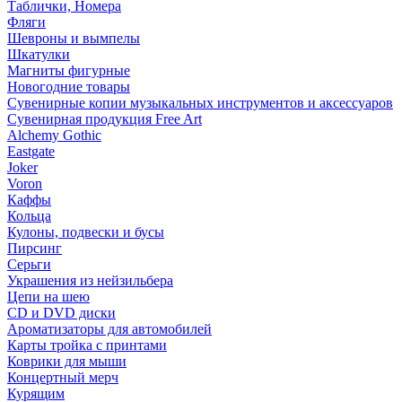
Таблички, Номера
Фляги
Шевроны и вымпелы
Шкатулки
Магниты фигурные
Новогодние товары
Сувенирные копии музыкальных инструментов и аксессуаров
Сувенирная продукция Free Art
Alchemy Gothic
Eastgate
Joker
Voron
Каффы
Кольца
Кулоны, подвески и бусы
Пирсинг
Серьги
Украшения из нейзильбера
Цепи на шею
CD и DVD диски
Ароматизаторы для автомобилей
Карты тройка с принтами
Коврики для мыши
Концертный мерч
Курящим