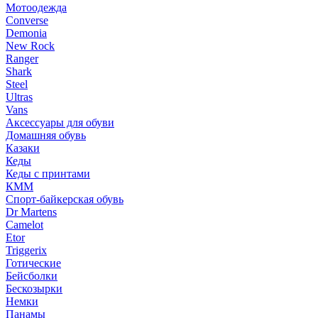
Мотоодежда
Converse
Demonia
New Rock
Ranger
Shark
Steel
Ultras
Vans
Аксессуары для обуви
Домашняя обувь
Казаки
Кеды
Кеды с принтами
КММ
Спорт-байкерская обувь
Dr Martens
Camelot
Etor
Triggerix
Готические
Бейсболки
Бескозырки
Немки
Панамы