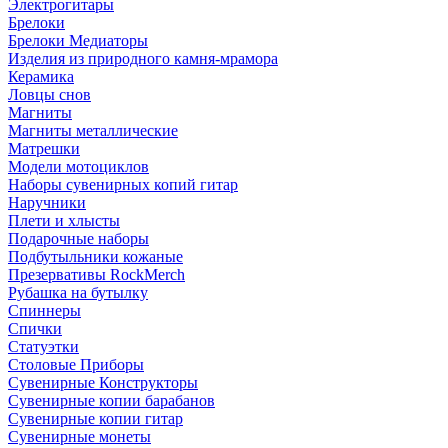
Электрогитары
Брелоки
Брелоки Медиаторы
Изделия из природного камня-мрамора
Керамика
Ловцы снов
Магниты
Магниты металлические
Матрешки
Модели мотоциклов
Наборы сувенирных копий гитар
Наручники
Плети и хлысты
Подарочные наборы
Подбутыльники кожаные
Презервативы RockMerch
Рубашка на бутылку
Спиннеры
Спички
Статуэтки
Столовые Приборы
Сувенирные Конструкторы
Сувенирные копии барабанов
Сувенирные копии гитар
Сувенирные монеты