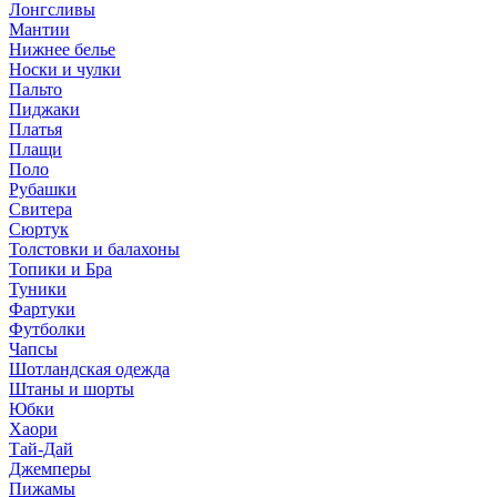
Лонгсливы
Мантии
Нижнее белье
Носки и чулки
Пальто
Пиджаки
Платья
Плащи
Поло
Рубашки
Свитера
Сюртук
Толстовки и балахоны
Топики и Бра
Туники
Фартуки
Футболки
Чапсы
Шотландская одежда
Штаны и шорты
Юбки
Хаори
Тай-Дай
Джемперы
Пижамы