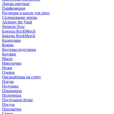
Линзы цветные
Парфюмерия
Растворы и капли для линз
Склеральные линзы
Alchemy the Vault
Nemesis Now
Блюдца RockMerch
Бокалы RockMerch
Календари
Ковры
Костеры-подставки
Кружки
Мыло
Наволочки
Ножи
Одеяла
Органайзеры на стену
Пледы
Подушки
Покрывала
Полотенца
Постельное белье
Посуда
Прихватки
Свечи