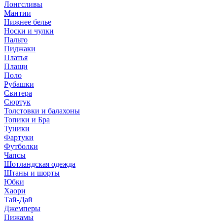
Лонгсливы
Мантии
Нижнее белье
Носки и чулки
Пальто
Пиджаки
Платья
Плащи
Поло
Рубашки
Свитера
Сюртук
Толстовки и балахоны
Топики и Бра
Туники
Фартуки
Футболки
Чапсы
Шотландская одежда
Штаны и шорты
Юбки
Хаори
Тай-Дай
Джемперы
Пижамы