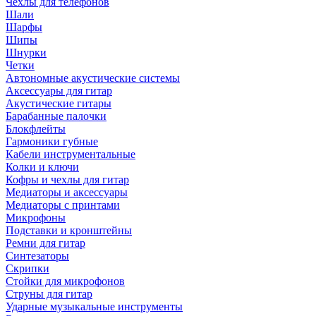
Чехлы для телефонов
Шали
Шарфы
Шипы
Шнурки
Четки
Автономные акустические системы
Аксессуары для гитар
Акустические гитары
Барабанные палочки
Блокфлейты
Гармоники губные
Кабели инструментальные
Колки и ключи
Кофры и чехлы для гитар
Медиаторы и аксессуары
Медиаторы с принтами
Микрофоны
Подставки и кронштейны
Ремни для гитар
Синтезаторы
Скрипки
Стойки для микрофонов
Струны для гитар
Ударные музыкальные инструменты