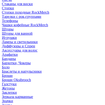
Стаканы для виски
Стопки
Стопки походные RockMerch
Тарелки с рок-группами
Телефоны
Чашки кофейные RockMerch
Шторы
Шторы для ванной
Игрушки
Лампы и светильники
Диффузоры и Спреи
Аксессуары для волос
Арафатки
Банданы
Бархотки, Чокеры
Боло
Браслеты и напульсники
Броши
Броши Oksibrooch
Галстуки
Жетоны
Заклепки
Зеркала карманные
Значки