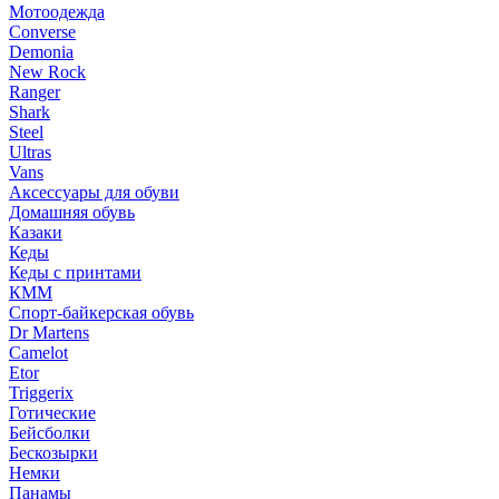
Мотоодежда
Converse
Demonia
New Rock
Ranger
Shark
Steel
Ultras
Vans
Аксессуары для обуви
Домашняя обувь
Казаки
Кеды
Кеды с принтами
КММ
Спорт-байкерская обувь
Dr Martens
Camelot
Etor
Triggerix
Готические
Бейсболки
Бескозырки
Немки
Панамы