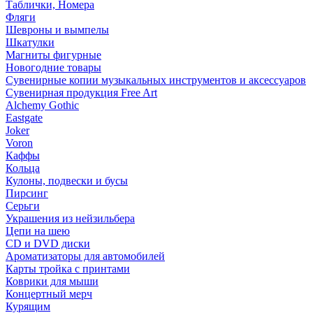
Таблички, Номера
Фляги
Шевроны и вымпелы
Шкатулки
Магниты фигурные
Новогодние товары
Сувенирные копии музыкальных инструментов и аксессуаров
Сувенирная продукция Free Art
Alchemy Gothic
Eastgate
Joker
Voron
Каффы
Кольца
Кулоны, подвески и бусы
Пирсинг
Серьги
Украшения из нейзильбера
Цепи на шею
CD и DVD диски
Ароматизаторы для автомобилей
Карты тройка с принтами
Коврики для мыши
Концертный мерч
Курящим