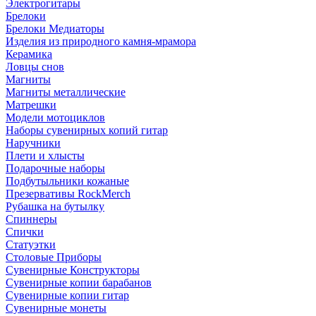
Электрогитары
Брелоки
Брелоки Медиаторы
Изделия из природного камня-мрамора
Керамика
Ловцы снов
Магниты
Магниты металлические
Матрешки
Модели мотоциклов
Наборы сувенирных копий гитар
Наручники
Плети и хлысты
Подарочные наборы
Подбутыльники кожаные
Презервативы RockMerch
Рубашка на бутылку
Спиннеры
Спички
Статуэтки
Столовые Приборы
Сувенирные Конструкторы
Сувенирные копии барабанов
Сувенирные копии гитар
Сувенирные монеты