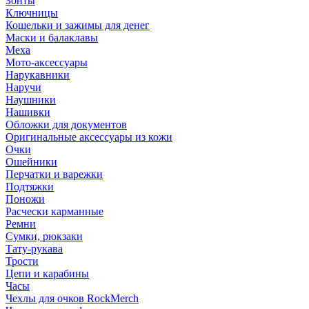
Зонты
Ключницы
Кошельки и зажимы для денег
Маски и балаклавы
Меха
Мото-аксессуары
Нарукавники
Наручи
Наушники
Нашивки
Обложки для документов
Оригинальные аксессуары из кожи
Очки
Ошейники
Перчатки и варежки
Подтяжки
Поножи
Расчески карманные
Ремни
Сумки, рюкзаки
Тату-рукава
Трости
Цепи и карабины
Часы
Чехлы для очков RockMerch