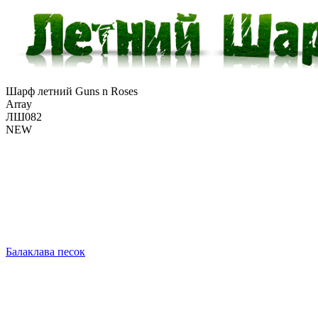
Шарф летний Guns n Roses
Array
ЛШ082
NEW
Балаклава песок