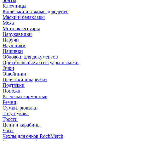
Зонты
Ключницы
Кошельки и зажимы для денег
Маски и балаклавы
Меха
Мото-аксессуары
Нарукавники
Наручи
Наушники
Нашивки
Обложки для документов
Оригинальные аксессуары из кожи
Очки
Ошейники
Перчатки и варежки
Подтяжки
Поножи
Расчески карманные
Ремни
Сумки, рюкзаки
Тату-рукава
Трости
Цепи и карабины
Часы
Чехлы для очков RockMerch