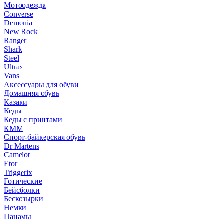
Мотоодежда
Converse
Demonia
New Rock
Ranger
Shark
Steel
Ultras
Vans
Аксессуары для обуви
Домашняя обувь
Казаки
Кеды
Кеды с принтами
КММ
Спорт-байкерская обувь
Dr Martens
Camelot
Etor
Triggerix
Готические
Бейсболки
Бескозырки
Немки
Панамы