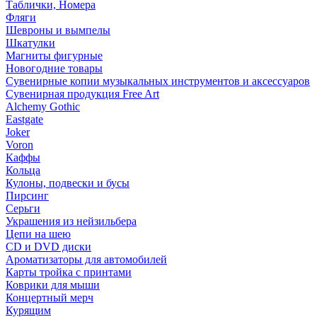
Таблички, Номера
Фляги
Шевроны и вымпелы
Шкатулки
Магниты фигурные
Новогодние товары
Сувенирные копии музыкальных инструментов и аксессуаров
Сувенирная продукция Free Art
Alchemy Gothic
Eastgate
Joker
Voron
Каффы
Кольца
Кулоны, подвески и бусы
Пирсинг
Серьги
Украшения из нейзильбера
Цепи на шею
CD и DVD диски
Ароматизаторы для автомобилей
Карты тройка с принтами
Коврики для мыши
Концертный мерч
Курящим