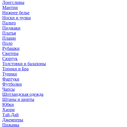
Лонгсливы
Мантии
Нижнее белье
Носки и чулки
Пальто
Пиджаки
Платья
Плащи
Поло
Рубашки
Свитера
Сюртук
Толстовки и балахоны
Топики и Бра
Туники
Фартуки
Футболки
Чапсы
Шотландская одежда
Штаны и шорты
Юбки
Хаори
Тай-Дай
Джемперы
Пижамы