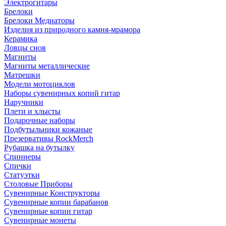
Электрогитары
Брелоки
Брелоки Медиаторы
Изделия из природного камня-мрамора
Керамика
Ловцы снов
Магниты
Магниты металлические
Матрешки
Модели мотоциклов
Наборы сувенирных копий гитар
Наручники
Плети и хлысты
Подарочные наборы
Подбутыльники кожаные
Презервативы RockMerch
Рубашка на бутылку
Спиннеры
Спички
Статуэтки
Столовые Приборы
Сувенирные Конструкторы
Сувенирные копии барабанов
Сувенирные копии гитар
Сувенирные монеты