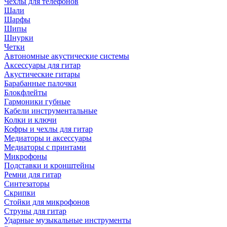
Чехлы для телефонов
Шали
Шарфы
Шипы
Шнурки
Четки
Автономные акустические системы
Аксессуары для гитар
Акустические гитары
Барабанные палочки
Блокфлейты
Гармоники губные
Кабели инструментальные
Колки и ключи
Кофры и чехлы для гитар
Медиаторы и аксессуары
Медиаторы с принтами
Микрофоны
Подставки и кронштейны
Ремни для гитар
Синтезаторы
Скрипки
Стойки для микрофонов
Струны для гитар
Ударные музыкальные инструменты