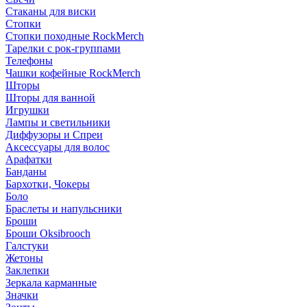
Стаканы для виски
Стопки
Стопки походные RockMerch
Тарелки с рок-группами
Телефоны
Чашки кофейные RockMerch
Шторы
Шторы для ванной
Игрушки
Лампы и светильники
Диффузоры и Спреи
Аксессуары для волос
Арафатки
Банданы
Бархотки, Чокеры
Боло
Браслеты и напульсники
Броши
Броши Oksibrooch
Галстуки
Жетоны
Заклепки
Зеркала карманные
Значки