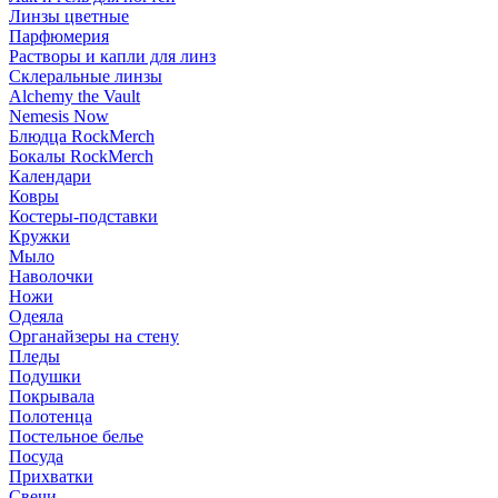
Линзы цветные
Парфюмерия
Растворы и капли для линз
Склеральные линзы
Alchemy the Vault
Nemesis Now
Блюдца RockMerch
Бокалы RockMerch
Календари
Ковры
Костеры-подставки
Кружки
Мыло
Наволочки
Ножи
Одеяла
Органайзеры на стену
Пледы
Подушки
Покрывала
Полотенца
Постельное белье
Посуда
Прихватки
Свечи