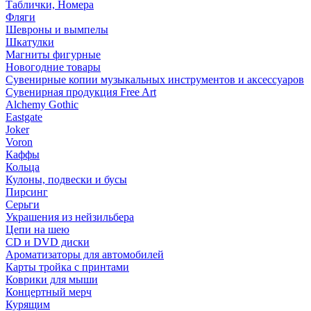
Таблички, Номера
Фляги
Шевроны и вымпелы
Шкатулки
Магниты фигурные
Новогодние товары
Сувенирные копии музыкальных инструментов и аксессуаров
Сувенирная продукция Free Art
Alchemy Gothic
Eastgate
Joker
Voron
Каффы
Кольца
Кулоны, подвески и бусы
Пирсинг
Серьги
Украшения из нейзильбера
Цепи на шею
CD и DVD диски
Ароматизаторы для автомобилей
Карты тройка с принтами
Коврики для мыши
Концертный мерч
Курящим