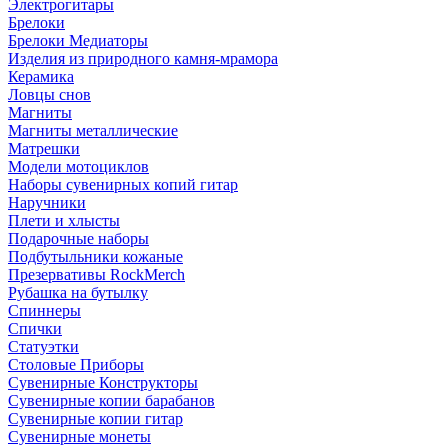
Электрогитары
Брелоки
Брелоки Медиаторы
Изделия из природного камня-мрамора
Керамика
Ловцы снов
Магниты
Магниты металлические
Матрешки
Модели мотоциклов
Наборы сувенирных копий гитар
Наручники
Плети и хлысты
Подарочные наборы
Подбутыльники кожаные
Презервативы RockMerch
Рубашка на бутылку
Спиннеры
Спички
Статуэтки
Столовые Приборы
Сувенирные Конструкторы
Сувенирные копии барабанов
Сувенирные копии гитар
Сувенирные монеты