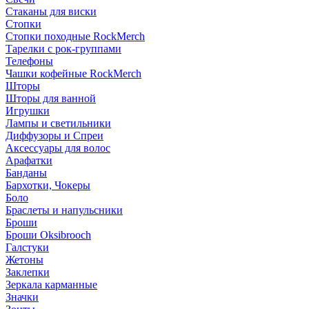
Стаканы для виски
Стопки
Стопки походные RockMerch
Тарелки с рок-группами
Телефоны
Чашки кофейные RockMerch
Шторы
Шторы для ванной
Игрушки
Лампы и светильники
Диффузоры и Спреи
Аксессуары для волос
Арафатки
Банданы
Бархотки, Чокеры
Боло
Браслеты и напульсники
Броши
Броши Oksibrooch
Галстуки
Жетоны
Заклепки
Зеркала карманные
Значки