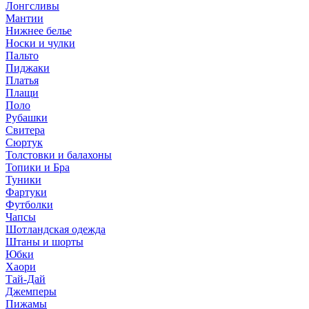
Лонгсливы
Мантии
Нижнее белье
Носки и чулки
Пальто
Пиджаки
Платья
Плащи
Поло
Рубашки
Свитера
Сюртук
Толстовки и балахоны
Топики и Бра
Туники
Фартуки
Футболки
Чапсы
Шотландская одежда
Штаны и шорты
Юбки
Хаори
Тай-Дай
Джемперы
Пижамы