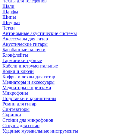
Чехлы для телефонов
Шали
Шарфы
Шипы
Шнурки
Четки
Автономные акустические системы
Аксессуары для гитар
Акустические гитары
Барабанные палочки
Блокфлейты
Гармоники губные
Кабели инструментальные
Колки и ключи
Кофры и чехлы для гитар
Медиаторы и аксессуары
Медиаторы с принтами
Микрофоны
Подставки и кронштейны
Ремни для гитар
Синтезаторы
Скрипки
Стойки для микрофонов
Струны для гитар
Ударные музыкальные инструменты