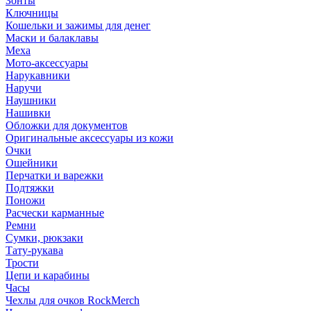
Зонты
Ключницы
Кошельки и зажимы для денег
Маски и балаклавы
Меха
Мото-аксессуары
Нарукавники
Наручи
Наушники
Нашивки
Обложки для документов
Оригинальные аксессуары из кожи
Очки
Ошейники
Перчатки и варежки
Подтяжки
Поножи
Расчески карманные
Ремни
Сумки, рюкзаки
Тату-рукава
Трости
Цепи и карабины
Часы
Чехлы для очков RockMerch