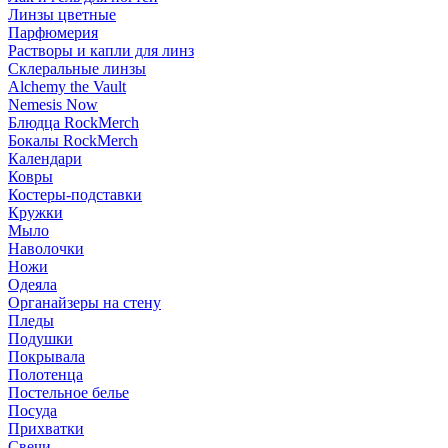
Линзы цветные
Парфюмерия
Растворы и капли для линз
Склеральные линзы
Alchemy the Vault
Nemesis Now
Блюдца RockMerch
Бокалы RockMerch
Календари
Ковры
Костеры-подставки
Кружки
Мыло
Наволочки
Ножи
Одеяла
Органайзеры на стену
Пледы
Подушки
Покрывала
Полотенца
Постельное белье
Посуда
Прихватки
Свечи