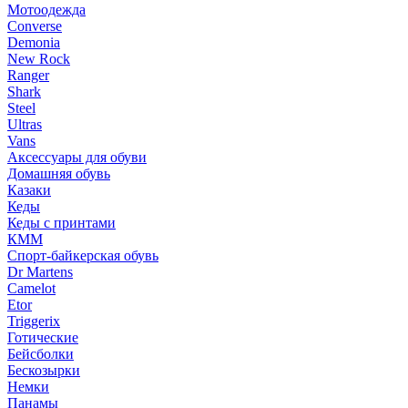
Мотоодежда
Converse
Demonia
New Rock
Ranger
Shark
Steel
Ultras
Vans
Аксессуары для обуви
Домашняя обувь
Казаки
Кеды
Кеды с принтами
КММ
Спорт-байкерская обувь
Dr Martens
Camelot
Etor
Triggerix
Готические
Бейсболки
Бескозырки
Немки
Панамы