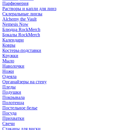
Парфюмерия
Растворы и капли для линз
Склеральные линзы
Alchemy the Vault
Nemesis Now
Блюдца RockMerch
Бокалы RockMerch
Календари
Ковры
Костеры-подставки
Кружки
Мыло
Наволочки
Ножи
Одеяла
Органайзеры на стену
Пледы
Подушки
Покрывала
Полотенца
Постельное белье
Посуда
Прихватки
Свечи
Стаканы для виски