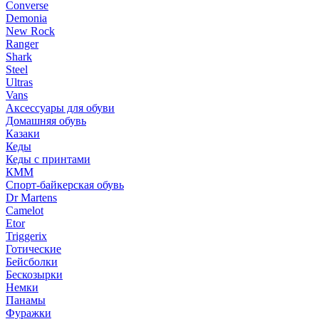
Converse
Demonia
New Rock
Ranger
Shark
Steel
Ultras
Vans
Аксессуары для обуви
Домашняя обувь
Казаки
Кеды
Кеды с принтами
КММ
Спорт-байкерская обувь
Dr Martens
Camelot
Etor
Triggerix
Готические
Бейсболки
Бескозырки
Немки
Панамы
Фуражки