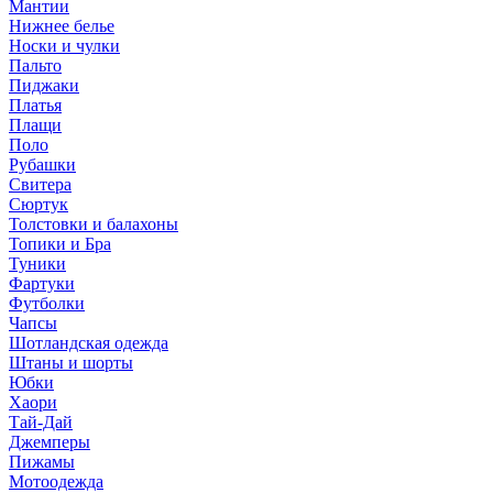
Мантии
Нижнее белье
Носки и чулки
Пальто
Пиджаки
Платья
Плащи
Поло
Рубашки
Свитера
Сюртук
Толстовки и балахоны
Топики и Бра
Туники
Фартуки
Футболки
Чапсы
Шотландская одежда
Штаны и шорты
Юбки
Хаори
Тай-Дай
Джемперы
Пижамы
Мотоодежда