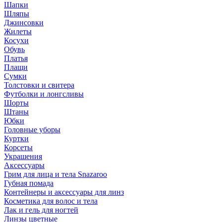
Шапки
Шляпы
Джинсовки
Жилеты
Косухи
Обувь
Платья
Плащи
Сумки
Толстовки и свитера
Футболки и лонгсливы
Шорты
Штаны
Юбки
Головные уборы
Куртки
Корсеты
Украшения
Аксессуары
Грим для лица и тела Snazaroo
Губная помада
Контейнеры и аксессуары для линз
Косметика для волос и тела
Лак и гель для ногтей
Линзы цветные